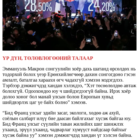
ҮР ДҮН, ТӨЛӨВЛӨГӨӨНИЙ ТАЛААР
Эммануэль Макрон сонгуулийн хоёр дахь шатанд өрсөлдөх нь
тодорхой болох үеэр Ерөнхийлөгчөөр дахин сонгогдоно гэсэн
амлалт, баталгаа хараахн өгч чадахгүй хэмээн мэдэгдлээ.
Тэрбээр дэмжигчдэд хандан хэлэхдээ, “Хэт төсөөлөлдөө автаж
болохгүй. Одоохондоо юу ч шийдэгдээгүй байна. Ирэх хоёр
долоо хоног бол манай улсын болон Европын хувьд
шийдвэрлэх цаг үе байх болно” хэмээв.
“Бид Франц улсыг эдийн засаг, экологи, хөдөө аж ахуй,
соёлын салбарт илүү бие даасан байлгахыг хүсэж байгаа юу.
Бид Франц улсыг сүүлийн таван жилийнх шиг шинжлэх
ухаанд, эрүүл ухаанд, чадварлаг хүмүүст найдсаар байхыг
хүсэж байна уу” хэмээн дэмжигчдэд хандан үг хэлсэн байна.