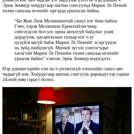
Эрик Земмур хоёрдугаар шатны сонгуульд Марин Ле Пений
төлөө саналаа өгөхийг иргэдэд уриалсан байна.
“Би Жан-Люк Меланшонтай санал нэг биш байна.
Гэвч, хэрэв Меланшон Ерөнхийлөгчөөр
сонгогдсон бол улс орны аюулгүй байдлыг улам
дордуулж, цагаачлалын талаар нэг ч үг
цухуйлгаагүй байж Марин Ле Пенийг эсэргүүцэх
нь зүйд нийцэхгүй. Миний зүгээс сонгогчдыг
хатагтай Марин Ле Пенийн төлөө саналаа өгөхийг
уриалж байна” хэмээн Эрик Земмур мэдэгдлээ.
Нэр дэвшигчдийн хэн нь ч үнэмлэхүй олонхийн санал авч
чадаагүй юм. Хоёрдугаар шатны сонгууль дөрөвдүгээр сарын
24-ний ням гарагт болно.