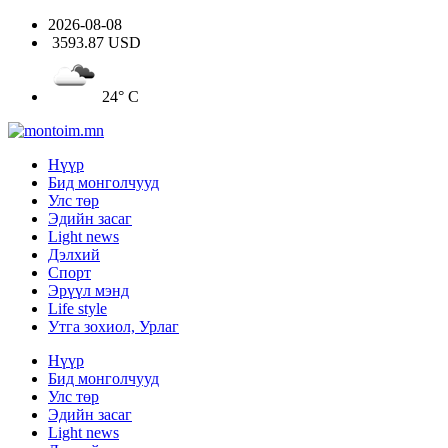
2026-08-08
3593.87 USD
24° C
Нүүр
Бид монголчууд
Улс төр
Эдийн засаг
Light news
Дэлхий
Спорт
Эрүүл мэнд
Life style
Утга зохиол, Урлаг
Нүүр
Бид монголчууд
Улс төр
Эдийн засаг
Light news