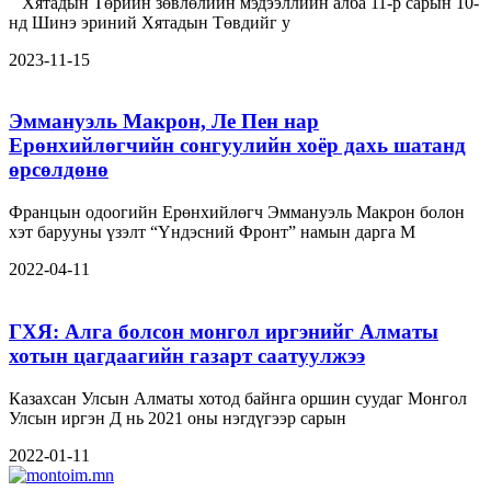
Хятадын Төрийн зөвлөлийн мэдээллийн алба 11-р сарын 10-
нд Шинэ эриний Хятадын Төвдийг у
2023-11-15
Эммануэль Макрон, Ле Пен нар
Ерөнхийлөгчийн сонгуулийн хоёр дахь шатанд
өрсөлдөнө
Францын одоогийн Ерөнхийлөгч Эммануэль Макрон болон
хэт барууны үзэлт “Үндэсний Фронт” намын дарга М
2022-04-11
ГХЯ: Алга болсон монгол иргэнийг Алматы
хотын цагдаагийн газарт саатуулжээ
Казахсан Улсын Алматы хотод байнга оршин суудаг Монгол
Улсын иргэн Д нь 2021 оны нэгдүгээр сарын
2022-01-11