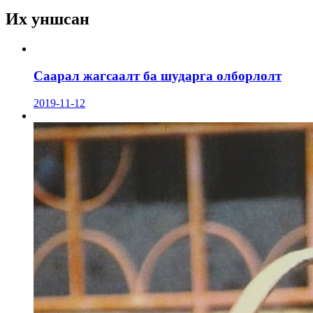
Их уншсан
Саарал жагсаалт ба шударга олборлолт
2019-11-12