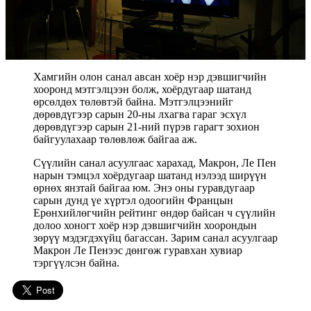
Хамгийн олон санал авсан хоёр нэр дэвшигчийн
хооронд мэтгэлцээн болж, хоёрдугаар шатанд
өрсөлдөх төлөвтэй байна. Мэтгэлцээнийг
дөрөвдүгээр сарын 20-ны лхагва гараг ​​эсхүл
дөрөвдүгээр сарын 21-ний пүрэв гарагт зохион
байгуулахаар төлөвлөж байгаа аж.
Сүүлийн санал асуулгаас харахад, Макрон, Ле Пен
нарын тэмцэл хоёрдугаар шатанд нэлээд ширүүн
өрнөх янзтай байгаа юм. Энэ оны гуравдугаар
сарын дунд үе хүртэл одоогийн Францын
Ерөнхийлөгчийн рейтинг өндөр байсан ч сүүлийн
долоо хоногт хоёр нэр дэвшигчийн хоорондын
зөрүү мэдэгдэхүйц багассан. Зарим санал асуулгаар
Макрон Ле Пенээс дөнгөж гуравхан хувиар
тэргүүлсэн байна.