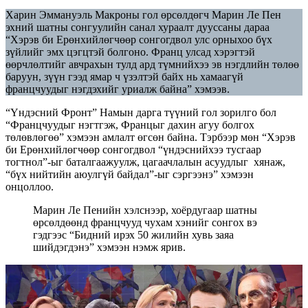
Харин Эммануэль Макроны гол өрсөлдөгч Марин Ле Пен
эхний шатны сонгуулийн санал хураалт дууссаны дараа
“Хэрэв би Ерөнхийлөгчөөр сонгогдвол улс орныхоо бүх
зүйлийг эмх цэгцтэй болгоно. Франц улсад хэрэгтэй
өөрчлөлтийг авчрахын тулд ард түмнийхээ эв нэгдлийн төлөө
баруун, зүүн гээд ямар ч үзэлтэй байх нь хамаагүй
францчуудыг нэгдэхийг уриалж байна” хэмээв.
“Үндэсний Фронт” Намын дарга түүний гол зорилго бол
“Францчуудыг нэгтгэж, Францыг дахин агуу болгох
төлөвлөгөө” хэмээн амлалт өгсөн байна. Тэрбээр мөн “Хэрэв
би Ерөнхийлөгчөөр сонгогдвол “үндэснийхээ тусгаар
тогтнол”-ыг баталгаажуулж, цагаачлалын асуудлыг хянаж,
“бүх нийтийн аюулгүй байдал”-ыг сэргээнэ” хэмээн
онцоллоо.
Марин Ле Пенийн хэлснээр, хоёрдугаар шатны
өрсөлдөөнд францчууд чухам хэнийг сонгох вэ
гэдгээс “Бидний ирэх 50 жилийн хувь заяа
шийдэгдэнэ” хэмээн нэмж ярив.