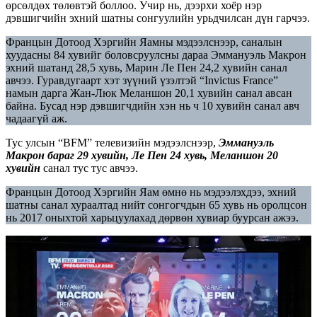
өрсөлдөх төлөвтэй боллоо. Учир нь, дээрхи хоёр нэр
дэвшигчийн эхний шатны сонгуулийн урьдчилсан дүн гарчээ.
Францын Дотоод Хэргийн Яамны мэдээлснээр, саналын
хуудасны 84 хувийг боловсруулсны дараа Эммануэль Макрон
эхний шатанд 28,5 хувь, Марин Ле Пен 24,2 хувийн санал
авчээ. Гуравдугаарт хэт зүүний үзэлтэй “Invictus France”
намын дарга Жан-Люк Меланшон 20,1 хувийн санал авсан
байна. Бусад нэр дэвшигчдийн хэн нь ч 10 хувийн санал авч
чадаагүй аж.
Тус улсын “BFM” телевизийн мэдээлснээр,
Эммануэль
Макрон бараг 29 хувийн, Ле Пен 24 хувь, Меланшон 20
хувийн
санал тус тус авчээ.
Францын Дотоод Хэргийн Яам өмнө нь мэдээлэхдээ, эхний
шатны санал хураалтад нийт сонгогчдын 65 хувь нь оролцсон
нь 2017 оныхтой харьцуулахад дөрвөн хувиар буурсан ажээ.