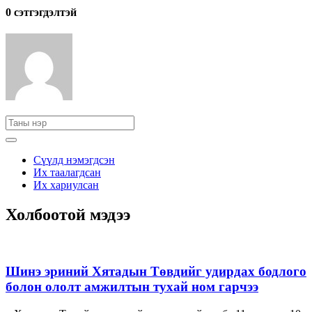
0 cэтгэгдэлтэй
Сүүлд нэмэгдсэн
Их таалагдсан
Их хариулсан
Холбоотой мэдээ
Шинэ эриний Хятадын Төвдийг удирдах бодлого
болон ололт амжилтын тухай ном гарчээ