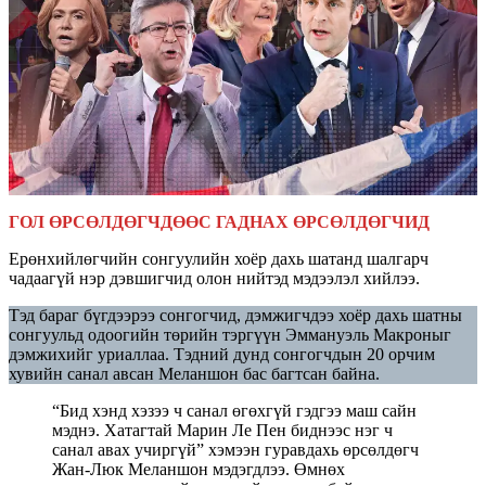
ГОЛ ӨРСӨЛДӨГЧДӨӨС ГАДНАХ ӨРСӨЛДӨГЧИД
Ерөнхийлөгчийн сонгуулийн хоёр дахь шатанд шалгарч
чадаагүй нэр дэвшигчид олон нийтэд мэдээлэл хийлээ.
Тэд бараг бүгдээрээ сонгогчид, дэмжигчдээ хоёр дахь шатны
сонгуульд одоогийн төрийн тэргүүн Эммануэль Макроныг
дэмжихийг уриаллаа. Тэдний дунд сонгогчдын 20 орчим
хувийн санал авсан Меланшон бас багтсан байна.
“Бид хэнд хэзээ ч санал өгөхгүй гэдгээ маш сайн
мэднэ. Хатагтай Марин Ле Пен биднээс нэг ч
санал авах учиргүй” хэмээн гуравдахь өрсөлдөгч
Жан-Люк Меланшон мэдэгдлээ. Өмнөх