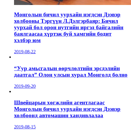
Монголын бичил уурхайн нэгдсэн Дээвэр
холбооны Тэргүүн Л.Дэлгэрбаяр: Бичил
уурхай бол орон нутгийн иргэд байгалийн
баялгаасаа хүртэж буй хамгийн бодит
хэлбэр юм
2019-08-22
“Уур амьсгалын өөрчлөлтийн эрсдэлийн
даатгал” Олон улсын хурал Монголд болно
2019-09-20
Швейцарын хөгжлийн агентлагаас
Монголын бичил уурхайн нэгдсэн Дээвэр
холбоонд автомашин хандивлалаа
2019-08-15