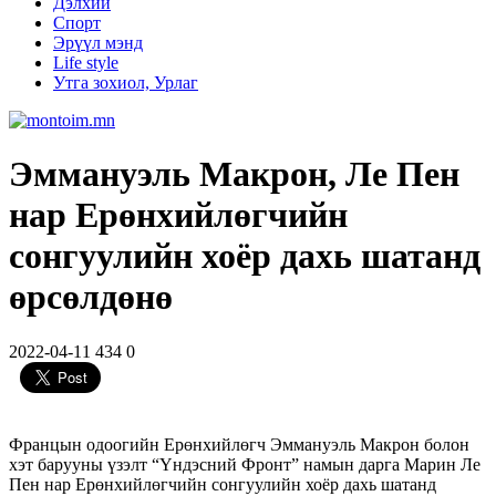
Дэлхий
Спорт
Эрүүл мэнд
Life style
Утга зохиол, Урлаг
Эммануэль Макрон, Ле Пен
нар Ерөнхийлөгчийн
сонгуулийн хоёр дахь шатанд
өрсөлдөнө
2022-04-11
434
0
Францын одоогийн Ерөнхийлөгч Эммануэль Макрон болон
хэт барууны үзэлт “Үндэсний Фронт” намын дарга Марин Ле
Пен нар Ерөнхийлөгчийн сонгуулийн хоёр дахь шатанд