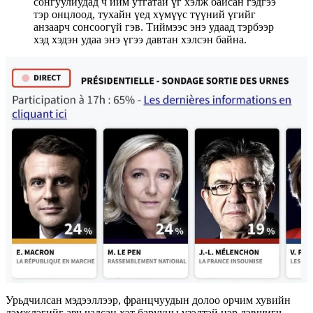
сонгуулиудад ч ийм утгатай үг хэлж байсан гэдгээ
тэр онцлоод, тухайн үед хүмүүс түүний үгийг
анзаарч сонсоогүй гэв. Тиймээс энэ удаад тэрбээр
хэд хэдэн удаа энэ үгээ давтан хэлсэн байна.
Урьдчилсан мэдээллээр, францчуудын долоо орчим хувийн
дэмжлэгийг авч чадсан хэт барууны үзэлтэй нэр дэвшигч