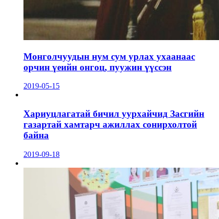
Монголчуудын нум сум урлах ухаанаас
орчин үеийн онгоц, пуужин үүссэн
2019-05-15
Хариуцлагатай бичил уурхайчид Засгийн
газартай хамтарч ажиллах сонирхолтой
байна
2019-09-18