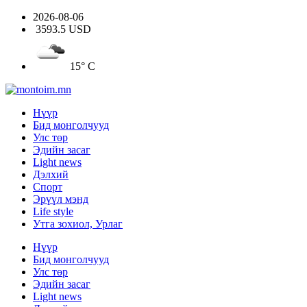
2026-08-06
3593.5 USD
15° C
Нүүр
Бид монголчууд
Улс төр
Эдийн засаг
Light news
Дэлхий
Спорт
Эрүүл мэнд
Life style
Утга зохиол, Урлаг
Нүүр
Бид монголчууд
Улс төр
Эдийн засаг
Light news