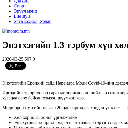
Дэлхий
Спорт
Эрүүл мэнд
Life style
Утга зохиол, Урлаг
Энэтхэгийн 1.3 тэрбум хүн хө
2020-03-25
507
0
Энэтхэгийн Ерөнхий сайд Нарендра Моди Covid-19-ийн дэгдэлти
Иргэдийг гэр орноосоо гарахыг хориглосон шийдвэрээ хөл хор
хугацаа өгөх байсан хэмээн шүүмжилжээ.
Моди орон нутгийн цагаар 20 цагт иргэддээ хандан үг хэлжээ. 
Хөл хорио 21 хоног үргэлжилнэ
Энэ хугацаанд иргэд ямар ч шалтгаанаар гэрээсээ гарах х
Моди вирусийн тархалтыг зогсоох ганц арга энэ гэв