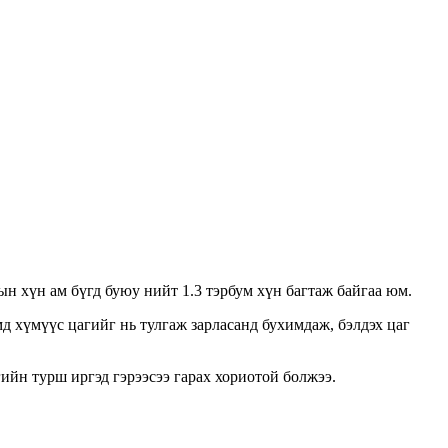
н хүн ам бүгд буюу нийт 1.3 тэрбум хүн багтаж байгаа юм.
 хүмүүс цагийг нь тулгаж зарласанд бухимдаж, бэлдэх цаг
гийн турш иргэд гэрээсээ гарах хориотой болжээ.