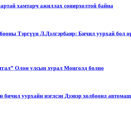
зартай хамтарч ажиллах сонирхолтой байна
бооны Тэргүүн Л.Дэлгэрбаяр: Бичил уурхай бол о
тгал” Олон улсын хурал Монголд болно
бичил уурхайн нэгдсэн Дээвэр холбоонд автома