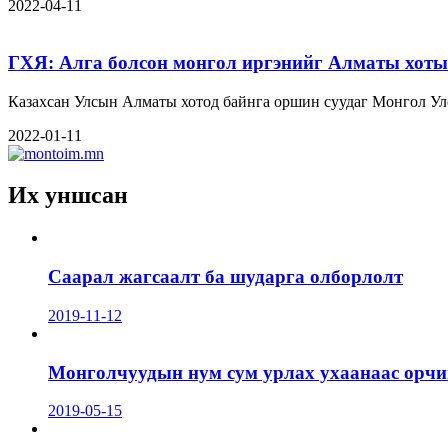
2022-04-11
ГХЯ: Алга болсон монгол иргэнийг Алматы хотын
Казахсан Улсын Алматы хотод байнга оршин суудаг Монгол Ул
2022-01-11
Их уншсан
Саарал жагсаалт ба шударга олборлолт
2019-11-12
Монголчуудын нум сум урлах ухаанаас орчин
2019-05-15