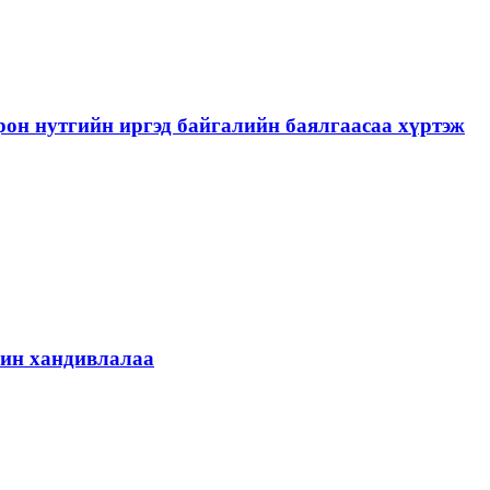
рон нутгийн иргэд байгалийн баялгаасаа хүртэж
шин хандивлалаа