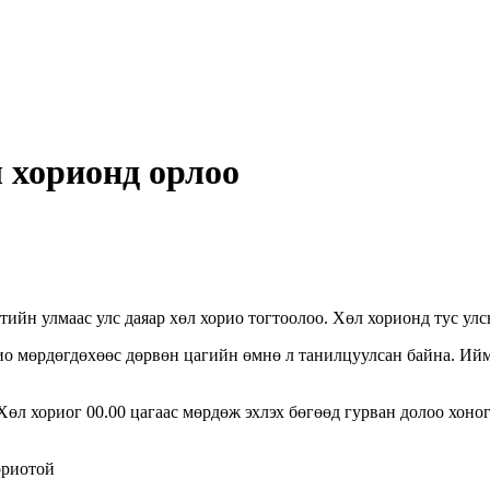
л хорионд орлоо
йн улмаас улс даяар хөл хорио тогтоолоо. Хөл хорионд тус улсы
ио мөрдөгдөхөөс дөрвөн цагийн өмнө л танилцуулсан байна. Иймд
Хөл хориог 00.00 цагаас мөрдөж эхлэх бөгөөд гурван долоо хоно
ориотой