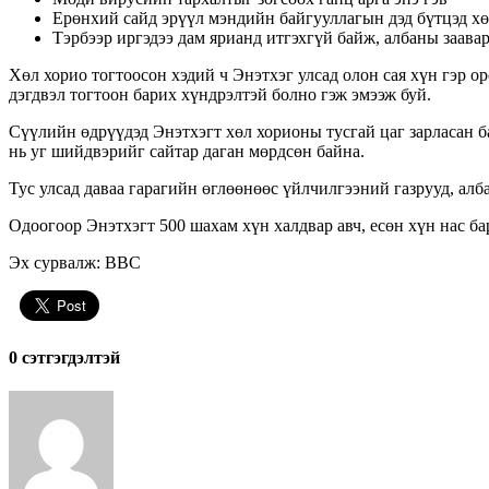
Ерөнхий сайд эрүүл мэндийн байгууллагын дэд бүтцэд хө
Тэрбээр иргэдээ дам ярианд итгэхгүй байж, албаны заава
Хөл хорио тогтоосон хэдий ч Энэтхэг улсад олон сая хүн гэр о
дэгдвэл тогтоон барих хүндрэлтэй болно гэж эмээж буй.
Сүүлийн өдрүүдэд Энэтхэгт хөл хорионы тусгай цаг зарласан 
нь уг шийдвэрийг сайтар даган мөрдсөн байна.
Тус улсад даваа гарагийн өглөөнөөс үйлчилгээний газрууд, алб
Одоогоор Энэтхэгт 500 шахам хүн халдвар авч, есөн хүн нас ба
Эх сурвалж: ВВС
0 cэтгэгдэлтэй