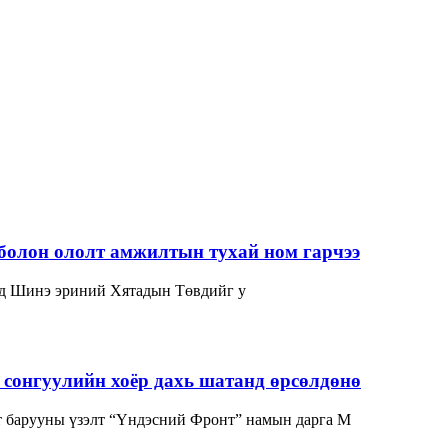
болон ололт амжилтын тухай ном гарчээ
нд Шинэ эриний Хятадын Төвдийг у
сонгуулийн хоёр дахь шатанд өрсөлдөнө
 барууны үзэлт “Үндэсний Фронт” намын дарга М