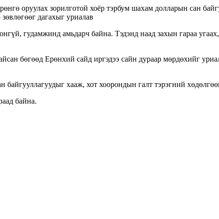
рөнгө оруулах зорилготой хоёр тэрбум шахам долларын сан байг
р зөвлөгөөг дагахыг уриалав
ронгүй, гудамжинд амьдарч байна. Тэдэнд наад захын гараа угаах
байсан бөгөөд Ерөнхий сайд иргэдээ сайн дураар мөрдөхийг ури
ан байгууллагуудыг хааж, хот хоорондын галт тэрэгний хөдөлгөө
раад байна.