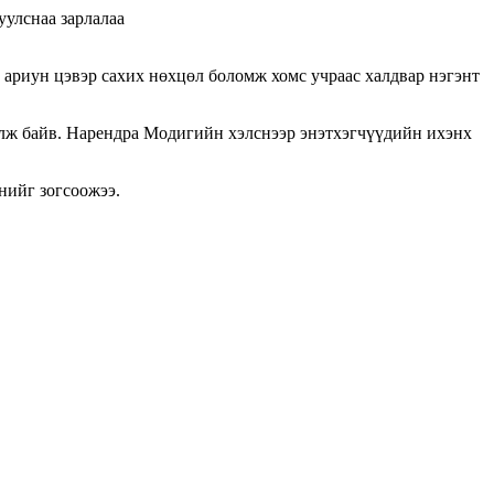
уулснаа зарлалаа
, ариун цэвэр сахих нөхцөл боломж хомс учраас халдвар нэгэнт
алж байв. Нарендра Модигийн хэлснээр энэтхэгчүүдийн ихэнх
нийг зогсоожээ.