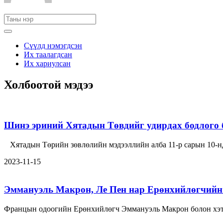
Сүүлд нэмэгдсэн
Их таалагдсан
Их хариулсан
Холбоотой мэдээ
Шинэ эриний Хятадын Төвдийг удирдах бодлого 
Хятадын Төрийн зөвлөлийн мэдээллийн алба 11-р сарын 10-
2023-11-15
Эммануэль Макрон, Ле Пен нар Ерөнхийлөгчийн 
Францын одоогийн Ерөнхийлөгч Эммануэль Макрон болон хэт