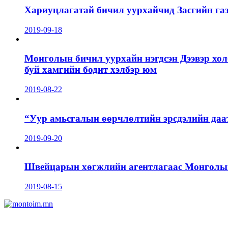
Хариуцлагатай бичил уурхайчид Засгийн га
2019-09-18
Монголын бичил уурхайн нэгдсэн Дээвэр хол
буй хамгийн бодит хэлбэр юм
2019-08-22
“Уур амьсгалын өөрчлөлтийн эрсдэлийн даа
2019-09-20
Швейцарын хөгжлийн агентлагаас Монголын 
2019-08-15