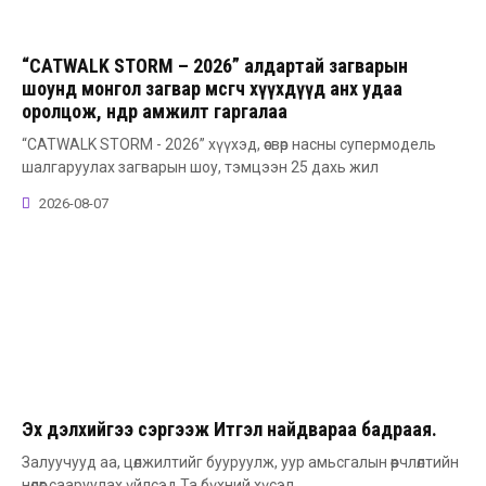
“CATWALK STORM – 2026” алдартай загварын
шоунд монгол загвар өмсөгч хүүхдүүд анх удаа
оролцож, өндөр амжилт гаргалаа
“CATWALK STORM - 2026” хүүхэд, өсвөр насны супермодель
шалгаруулах загварын шоу, тэмцээн 25 дахь жил
2026-08-07
Эх дэлхийгээ сэргээж Итгэл найдвараа бадраая.
Залуучууд аа, цөлжилтийг бууруулж, уур амьсгалын өөрчлөлтийн
нөлөөг сааруулах үйлсэд Та бүхний хүсэл