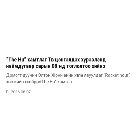
“The Hu” хамтлаг Төв цэнгэлдэх хүрээлэнд
наймдугаар сарын 08-нд тоглолтоо хийнэ
Домогт дуучин Элтон Жонн өөрийн хөтлөн явуулдаг "Rocket hour"
хөгжмийн хөтөлбөрөөрөө "The Hu" хамтла
2026-08-07