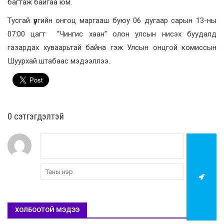
багтаж байгаа юм.
Тусгай үүргийн онгоц маргааш буюу 06 дугаар сарын 13-ны
07:00 цагт “Чингис хаан” олон улсын нисэх буудалд
газардах хуваарьтай байна гэж Улсын онцгой комиссын
Шуурхай штабаас мэдээллээ.
0 cэтгэгдэлтэй
ХОЛБООТОЙ МЭДЭЭ