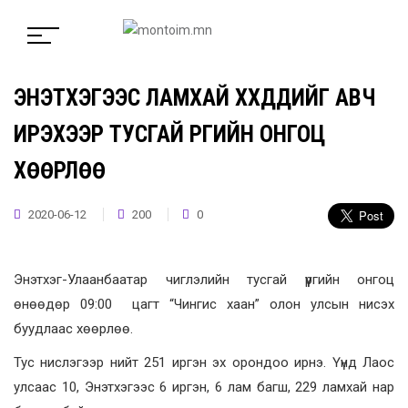
ЭНЭТХЭГЭЭС ЛАМХАЙ ХҮҮХДҮҮДИЙГ АВЧ
ИРЭХЭЭР ТУСГАЙ ҮҮРГИЙН ОНГОЦ
ХӨӨРЛӨӨ
2020-06-12
200
0
Энэтхэг-Улаанбаатар чиглэлийн тусгай үүргийн онгоц
өнөөдөр 09:00 цагт “Чингис хаан” олон улсын нисэх
буудлаас хөөрлөө.
Тус нислэгээр нийт 251 иргэн эх орондоо ирнэ. Үүнд Лаос
улсаас 10, Энэтхэгээс 6 иргэн, 6 лам багш, 229 ламхай нар