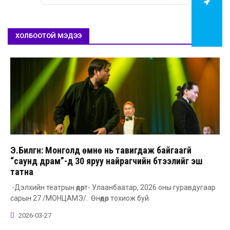
ХОЛБООТОЙ МЭДЭЭ
Э.Билгүүн: Монголд өмнө нь тавигдаж байгаагүй
“саунд драм”-д 30 яруу найрагчийн бүтээлийг эш
татна
-Дэлхийн театрын өдөрт- Улаанбаатар, 2026 оны гуравдугаар
сарын 27 /МОНЦАМЭ/. Өнөөдөр тохиож буй
2026-03-27