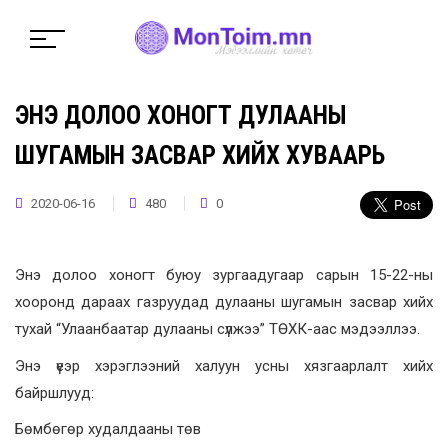
ЭНЭ ДОЛОО ХОНОГТ ДУЛААНЫ
ШУГАМЫН ЗАСВАР ХИЙХ ХУВААРЬ
2020-06-16
480
0
Энэ долоо хоногт буюу зургаадугаар сарын 15-22-ны
хооронд дараах газруудад дулааны шугамын засвар хийх
тухай “Улаанбаатар дулааны сүлжээ” ТӨХК-аас мэдээллээ.
Энэ үеэр хэрэглээний халуун усны хязгаарлалт хийх
байршлууд:
Бөмбөгөр худалдааны төв