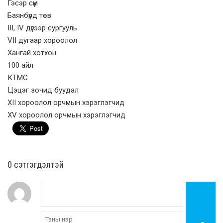
Гэсэр сүм
Баянбүрд төв
III, IV дүгээр сургууль
VII дугаар хороолол
Хангай хотхон
100 айл
КТМС
Цэцэг зочид буудал
XII хороолол орчмын хэрэглэгчид
XV хороолол орчмын хэрэглэгчид
0 cэтгэгдэлтэй