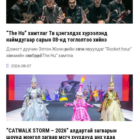
“The Hu” хамтлаг Төв цэнгэлдэх хүрээлэнд
наймдугаар сарын 08-нд тоглолтоо хийнэ
Домогт дуучин Элтон Жонн өөрийн хөтлөн явуулдаг "Rocket hour"
хөгжмийн хөтөлбөрөөрөө "The Hu" хамтла
2026-08-07
“CATWALK STORM – 2026” алдартай загварын
шоунд монгол загвар өмсөгч хүүхдүүд анх удаа