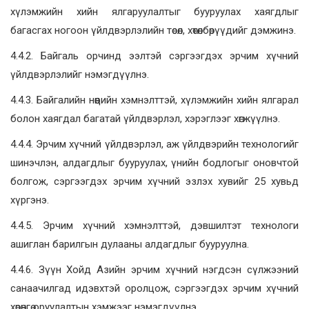
хүлэмжийн хийн ялгаруулалтыг бууруулах хаягдлыг
багасгах ногоон үйлдвэрлэлийн төсөл, хөтөлбөрүүдийг дэмжинэ.
4.4.2. Байгаль орчинд ээлтэй сэргээгдэх эрчим хүчний
үйлдвэрлэлийг нэмэгдүүлнэ.
4.4.3. Байгалийн нөөцийн хэмнэлттэй, хүлэмжийн хийн ялгарал
болон хаягдал багатай үйлдвэрлэл, хэрэглээг хөгжүүлнэ.
4.4.4. Эрчим хүчний үйлдвэрлэл, аж үйлдвэрийн технологийг
шинэчлэн, алдагдлыг бууруулах, үнийн бодлогыг оновчтой
болгож, сэргээгдэх эрчим хүчний эзлэх хувийг 25 хувьд
хүргэнэ.
4.4.5. Эрчим хүчний хэмнэлттэй, дэвшилтэт технологи
ашиглан барилгын дулааны алдагдлыг бууруулна.
4.4.6. Зүүн Хойд Азийн эрчим хүчний нэгдсэн сүлжээний
санаачилгад идэвхтэй оролцож, сэргээгдэх эрчим хүчний
хөрөнгө оруулалтын хэмжээг нэмэгдүүлнэ.