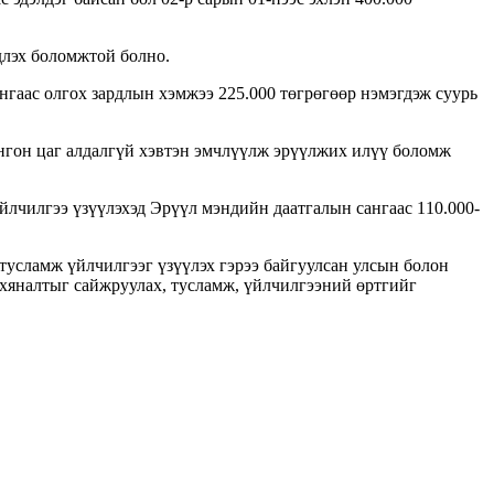
длэх боломжтой болно.
нгаас олгох зардлын хэмжээ 225.000 төгрөгөөр нэмэгдэж суурь
онгон цаг алдалгүй хэвтэн эмчлүүлж эрүүлжих илүү боломж
йлчилгээ үзүүлэхэд Эрүүл мэндийн даатгалын сангаас 110.000-
тусламж үйлчилгээг үзүүлэх гэрээ байгуулсан улсын болон
 хяналтыг сайжруулах, тусламж, үйлчилгээний өртгийг