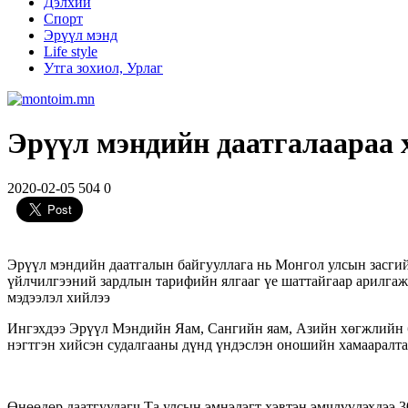
Дэлхий
Спорт
Эрүүл мэнд
Life style
Утга зохиол, Урлаг
Эрүүл мэндийн даатгалаараа 
2020-02-05
504
0
Эрүүл мэндийн даатгалын байгууллага нь Монгол улсын засгий
үйлчилгээний зардлын тарифийн ялгааг үе шаттайгаар арилга
мэдээлэл хийлээ
Ингэхдээ Эрүүл Мэндийн Яам, Сангийн яам, Азийн хөгжлийн б
нэгтгэн хийсэн судалгааны дүнд үндэслэн оношийн хамааралт
Өнөөдөр даатгуулагч Та улсын эмнэлэгт хэвтэн эмчлүүлэхдээ 3