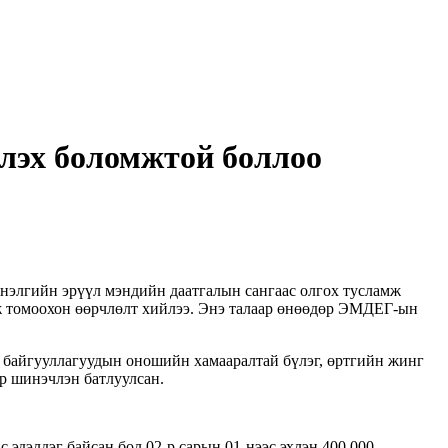
үлэх боломжтой боллоо
нэлгийн эрүүл мэндийн даатгалын сангаас олгох тусламж
ж томоохон өөрчлөлт хийлээ. Энэ талаар өнөөдөр ЭМДЕГ-ын
байгууллагуудын оношийн хамааралтай бүлэг, өртгийн жинг
р шинэчлэн батлуулсан.
эдэлдэг байсан бол 02-р сарын 01-нээс эхлэн 400.000