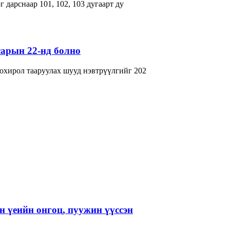
 дарснаар 101, 102, 103 дугаарт ду
арын 22-нд болно
хирол тааруулах шууд нэвтрүүлгийг 202
 үеийн онгоц, пуужин үүссэн