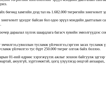
дэнэ.
йх бөгөөд хамгийн дээд тал нь 1.682.000 төгрөгийн хөнгөлөлт э
хөнгөлөлт эдэлдэг байсан бол одоо эрүүл мэндийн даатгалын са
.
оочер дараалал хүлээх шаардлага багасч хувийн эмнэлгүүдээс с
 эмчилгээ,сувиллын тусламж үйлчилгээ,сэргээн засах тусламж ү
усламж үйлчилгээ тус бүрт 250.000 төгрөг олгож байх боллоо.
арын 01-ний өдрөөс хэрэгжүүлэх ажлыг зохион байгуулж эдгээр 
артай, аюулгүй, хүртээмжтэй, цогц үзүүлэхэд онцгой анхаарах,