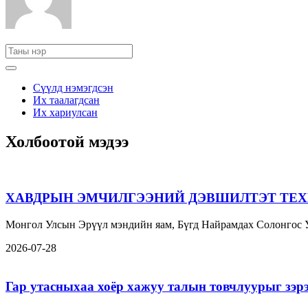
Сүүлд нэмэгдсэн
Их таалагдсан
Их хариулсан
Холбоотой мэдээ
ХАВДРЫН ЭМЧИЛГЭЭНИЙ ДЭВШИЛТЭТ ТЕХ
Монгол Улсын Эрүүл мэндийн яам, Бүгд Найрамдах Солонгос
2026-07-28
Гар утасныхаа хоёр хажуу талын товчлуурыг зэрэ