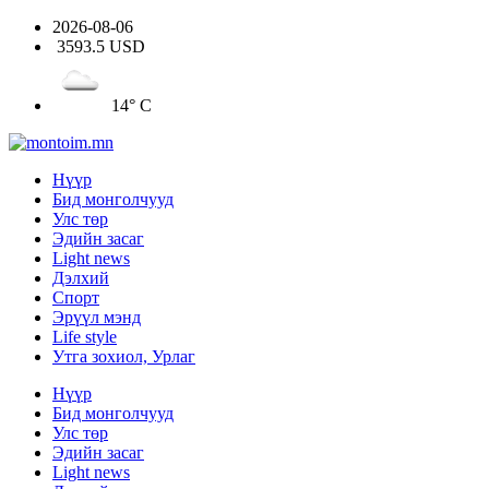
2026-08-06
3593.5 USD
14° C
Нүүр
Бид монголчууд
Улс төр
Эдийн засаг
Light news
Дэлхий
Спорт
Эрүүл мэнд
Life style
Утга зохиол, Урлаг
Нүүр
Бид монголчууд
Улс төр
Эдийн засаг
Light news