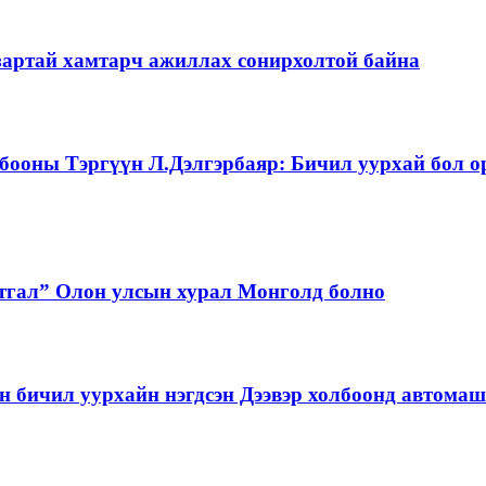
зартай хамтарч ажиллах сонирхолтой байна
бооны Тэргүүн Л.Дэлгэрбаяр: Бичил уурхай бол о
тгал” Олон улсын хурал Монголд болно
бичил уурхайн нэгдсэн Дээвэр холбоонд автома