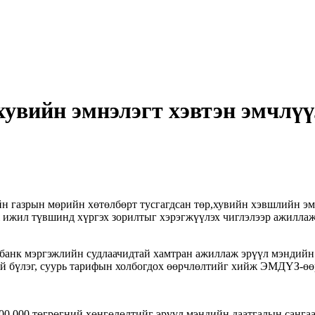
хувийн эмнэлэгт хэвтэн эмчлү
н газрын мөрийн хөтөлбөрт тусгагдсан төр,хувийн хэвшлийн эм
ж ижил түвшинд хүргэх зорилтыг хэрэгжүүлэх чиглэлээр ажилла
анк мэргэжлийн судлаачидтай хамтран ажиллаж эрүүл мэндийн 
ай бүлэг, суурь тарифын холбогдох өөрчлөлтийг хийж ЭМДҮЗ-өө
00,000 төгрөгний хөнгөлөлтийг эрүүл мэндийн даатгалын сангаас 