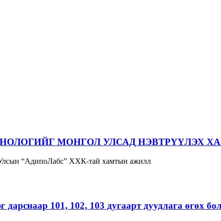
НОЛОГИЙГ МОНГОЛ УЛСАД НЭВТРҮҮЛЭХ Х
 Улсын “АдипоЛабс” ХХК-тай хамтын ажилл
г дарснаар 101, 102, 103 дугаарт дуудлага өгөх б