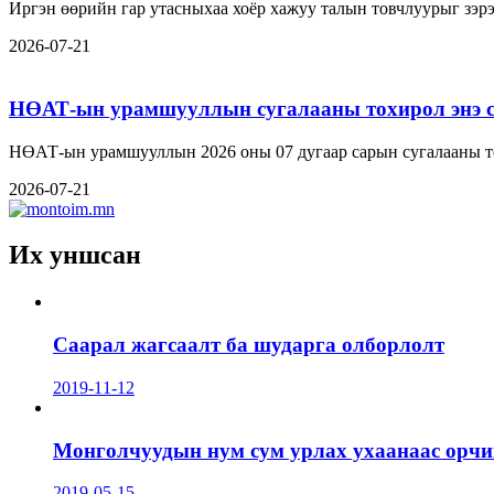
Иргэн өөрийн гар утасныхаа хоёр хажуу талын товчлуурыг зэрэг
2026-07-21
НӨАТ-ын урамшууллын сугалааны тохирол энэ с
НӨАТ-ын урамшууллын 2026 оны 07 дугаар сарын сугалааны то
2026-07-21
Их уншсан
Саарал жагсаалт ба шударга олборлолт
2019-11-12
Монголчуудын нум сум урлах ухаанаас орчин
2019-05-15