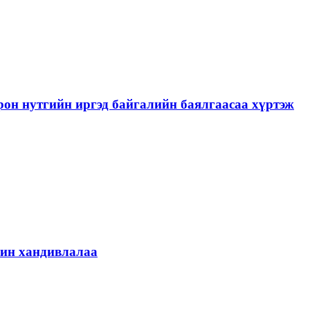
рон нутгийн иргэд байгалийн баялгаасаа хүртэж
шин хандивлалаа