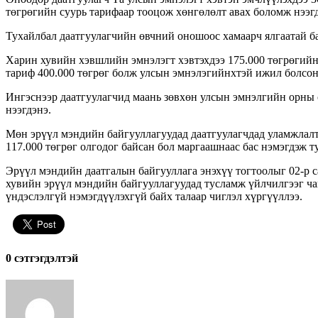
төгрөгийн суурь тарифаар тооцож хөнгөлөлт авах боломж нээг
Тухайлбал даатгуулагчийн өвчний оношоос хамаарч ялгаатай ба
Харин хувийн хэвшлийн эмнэлэгт хэвтэхдээ 175.000 төгрөгийн 
тариф 400.000 төгрөг болж улсын эмнэлэгийнхтэй ижил болсон
Ингэснээр даатгуулагчид маань зөвхөн улсын эмнэлгийн орны 
нээгдэнэ.
Мөн эрүүл мэндийн байгууллагуудад даатгуулагчдад уламжлалт
117.000 төгрөг олгодог байсан бол маргаашнаас бас нэмэгдэж т
Эрүүл мэндийн даатгалын байгууллага энэхүү тогтоолыг 02-р с
хувийн эрүүл мэндийн байгууллагуудад тусламж үйлчилгээг чан
үндэслэлгүй нэмэгдүүлэхгүй байх талаар чиглэл хүргүүллээ.
0 cэтгэгдэлтэй