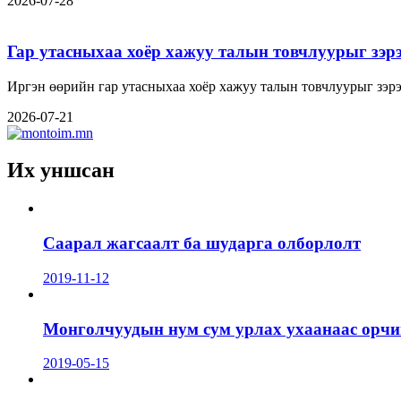
2026-07-28
Гар утасныхаа хоёр хажуу талын товчлуурыг зэрэ
Иргэн өөрийн гар утасныхаа хоёр хажуу талын товчлуурыг зэрэг
2026-07-21
Их уншсан
Саарал жагсаалт ба шударга олборлолт
2019-11-12
Монголчуудын нум сум урлах ухаанаас орчин
2019-05-15