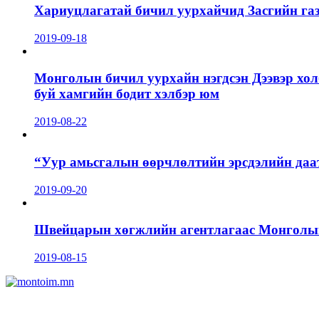
Хариуцлагатай бичил уурхайчид Засгийн га
2019-09-18
Монголын бичил уурхайн нэгдсэн Дээвэр хол
буй хамгийн бодит хэлбэр юм
2019-08-22
“Уур амьсгалын өөрчлөлтийн эрсдэлийн даа
2019-09-20
Швейцарын хөгжлийн агентлагаас Монголын 
2019-08-15