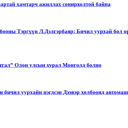
зартай хамтарч ажиллах сонирхолтой байна
бооны Тэргүүн Л.Дэлгэрбаяр: Бичил уурхай бол о
тгал” Олон улсын хурал Монголд болно
бичил уурхайн нэгдсэн Дээвэр холбоонд автома