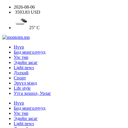
2026-08-06
3593.83 USD
25° C
Нүүр
Бид монголчууд
Улс төр
Эдийн засаг
Light news
Дэлхий
Спорт
Эрүүл мэнд
Life style
Утга зохиол, Урлаг
Нүүр
Бид монголчууд
Улс төр
Эдийн засаг
Light news