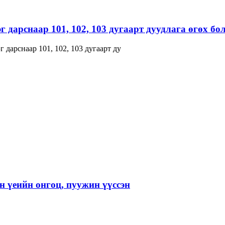
г дарснаар 101, 102, 103 дугаарт дуудлага өгөх б
 дарснаар 101, 102, 103 дугаарт ду
 үеийн онгоц, пуужин үүссэн