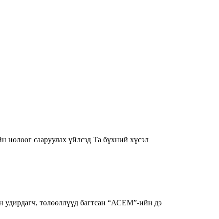
н нөлөөг сааруулах үйлсэд Та бүхний хүсэл
 удирдагч, төлөөллүүд багтсан “АСЕМ”-ийн дэ