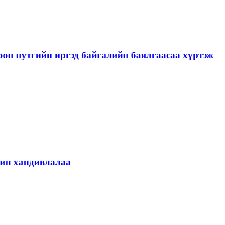
рон нутгийн иргэд байгалийн баялгаасаа хүртэж
шин хандивлалаа