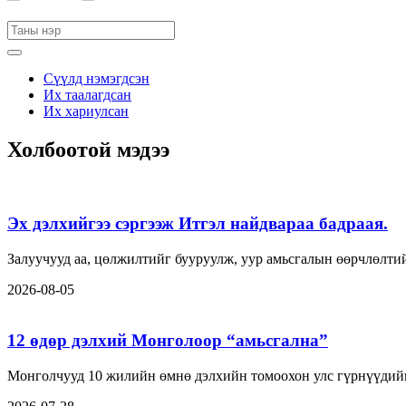
Сүүлд нэмэгдсэн
Их таалагдсан
Их хариулсан
Холбоотой мэдээ
Эх дэлхийгээ сэргээж Итгэл найдвараа бадраая.
Залуучууд аа, цөлжилтийг бууруулж, уур амьсгалын өөрчлөлтий
2026-08-05
12 өдөр дэлхий Монголоор “амьсгална”
Монголчууд 10 жилийн өмнө дэлхийн томоохон улс гүрнүүдийн