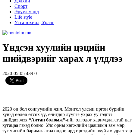
Дэлхий
Спорт
Эрүүл мэнд
Life style
Утга зохиол, Урлаг
Үндсэн хуулийн цэцийн
шийдвэрийг харах л үлдлээ
2020-05-05
439
0
2020 он бол сонгуулийн жил. Монгол улсын иргэн бүрийн
хувьд өөдөө өгсөх үү, өчигдөр лүүгээ ухрах уу гэдгээ
шийдвэрлэх
“Алтан боломж”
-ийг олгодог хариуцлагатай цаг
хугацаа гэхэд болно. Улс орны хөгжлийн цаашдын зам мөр,
зүг чигийн баримжаагаа олдог, ард иргэдийн ахуй амьдрал хэр