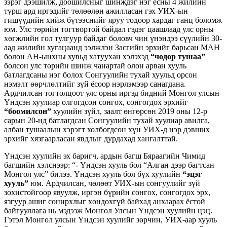
зэрэг дээшилж, доошилсныг шинждэг нэг ёсны 4 жилийн
турш ард иргэдийг төлөөлөн ажилласан гэх УИХ-ын
гишүүдийн хийж бүтээснийг яруу тодоор хардаг ганц боломж
юм. Улс төрийн тогтвортой байдал гэдэг цаашлаад улс орны
хөгжлийн гол тулгуур байдаг боловч чин үнэндээ сүүлийн 30-
аад жилийн хугацаанд ээлжлэн Засгийн эрхийг барьсан МАН
болон АН-ынхны хувьд хатуухан хэлэхэд
“чөдөр тушаа”
болсон улс төрийн шинж чанартай олон арван хууль
батлагдсаны нэг болох Сонгуулийн тухай хуульд орсон
нэмэлт өөрчлөлтийг зүй ёсоор нэрлэмээр санагдана.
Ардчилсан тогтолцоот улс орны иргэд бидний Монгол улсын
Үндсэн хуулиар олгогдсон сонгох, сонгогдох эрхийг
“боомилсон”
хуулийн зүйл, заалт өнгөрсөн 2019 оны 12-р
сарын 20-нд батлагдсан Сонгуулийн тухай хуулиар авилга,
албан тушаалын хэрэгт холбогдсон хүн УИХ-д нэр дэвших
эрхийг хязгаарласан явдлыг дурдахад хангалттай.
Үндсэн хуулийн эх баригч, ардын багш Бяраагийн Чимид
багшийн хэлснээр: “- Үндсэн хууль бол “Алган дээр багтсан
Монгол улс” билээ. Үндсэн хууль бол бүх хуулийн
“эцэг
хууль”
юм. Ардчилсан, чөлөөт УИХ-ын сонгуулийг зүй
зохистойгоор явуулж, иргэн бүрийн сонгох, сонгогдох эрх,
язгуур ашиг сонирхлыг хөндөхгүй байхад анхаарах ёстой
байгууллага нь мэдээж Монгол Улсын Үндсэн хуулийн цэц.
Гэтэл Монгол улсын Үндсэн хуулийг зөрчин, УИХ-аар хууль