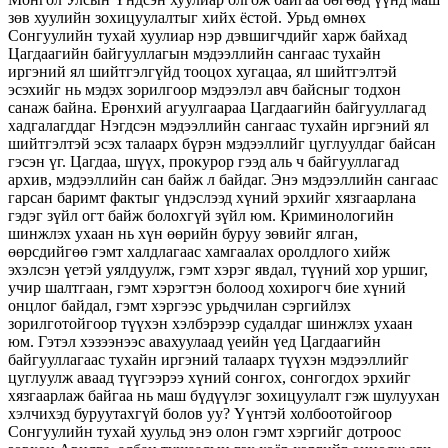
зөв хуулийн зохицуулалтыг хийх ёстой. Урьд өмнөх
Сонгуулийн тухай хуулиар нэр дэвшигчдийг харж байхад
Цагдаагийн байгууллагын мэдээллийн сангаас тухайн
иргэний ял шийтгэлгүйд тооцох хугацаа, ял шийтгэлтэй
эсэхийг нь мэдэх зорилгоор мэдээлэл авч байсныг тодхон
санаж байна. Ерөнхий агуулгаараа Цагдаагийн байгууллагад
хадгалагддаг Нэгдсэн мэдээллийн сангаас тухайн иргэний ял
шийтгэлтэй эсэх талаарх бүрэн мэдээллийг цуглуулдаг байсан
гэсэн үг. Цагдаа, шүүх, прокурор гээд аль ч байгууллагад
архив, мэдээллийн сан байж л байдаг. Энэ мэдээллийн сангаас
гарсан баримт фактыг үндэслээд хүний эрхийг хязгаарлана
гэдэг зүйл огт байж болохгүй зүйл юм. Криминологийн
шинжлэх ухаан нь хүн өөрийн буруу зөвийг ялган,
өөрсдийгөө гэмт халдлагаас хамгаалах оролдлого хийж
эхэлсэн үетэй уялдуулж, гэмт хэрэг явдал, түүний хор уршиг,
учир шалтгаан, гэмт хэрэгтэн болоод хохирогч бие хүний
онцлог байдал, гэмт хэргээс урьдчилан сэргийлэх
зорилготойгоор түүхэн хэлбэрээр судалдаг шинжлэх ухаан
юм. Гэтэл хэзээнээс авахуулаад үеийн үед Цагдаагийн
байгууллагаас тухайн иргэний талаарх түүхэн мэдээллийг
цуглуулж аваад түүгээрээ хүний сонгох, сонгогдох эрхийг
хязгаарлаж байгаа нь маш бүдүүлэг зохицуулалт гэж шулуухан
хэлчихэд буруутахгүй болов уу? Үүнтэй холбоотойгоор
Сонгуулийн тухай хуульд энэ олон гэмт хэргийг дотроос