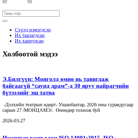
Сүүлд нэмэгдсэн
Их таалагдсан
Их хариулсан
Холбоотой мэдээ
Э.Билгүүн: Монголд өмнө нь тавигдаж
байгаагүй “саунд драм”-д 30 яруу найрагчийн
бүтээлийг эш татна
-Дэлхийн театрын өдөрт- Улаанбаатар, 2026 оны гуравдугаар
сарын 27 /МОНЦАМЭ/. Өнөөдөр тохиож буй
2026-03-27
Имартын хамт олон ISO 14001:2015, ISO