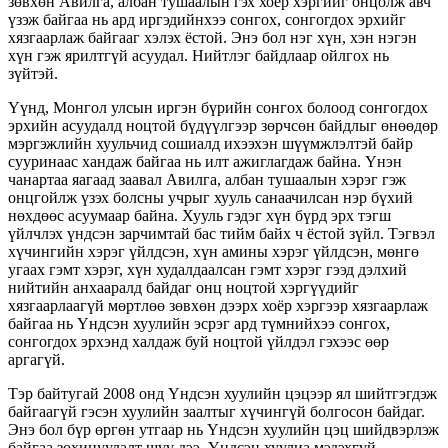
зөвхөн Авилга, албан тушаалын гэх хоёр хэргийг онцолж авч
үзэж байгаа нь ард иргэдийнхээ сонгох, сонгогдох эрхийг
хязгаарлаж байгааг хэлэх ёстой. Энэ бол нэг хүн, хэн нэгэн
хүн гэж ярилтгүй асуудал. Нийтлэг байдлаар ойлгох нь
зүйтэй.
Үүнд, Монгол улсын иргэн бүрийн сонгох болоод сонгогдох
эрхийн асуудалд ноцтой бүдүүлгээр зөрчсөн байдлыг өнөөдөр
мэргэжлийн хуульчид сошиалд ихээхэн шүүмжлэлтэй байр
сууринаас хандаж байгаа нь илт ажиглагдаж байна. Үнэн
чанартаа яагаад заавал Авилга, албан тушаалын хэрэг гэж
онцгойлж үзэх болсны учрыг хууль санаачилсан нэр бүхий
нөхдөөс асуумаар байна. Хууль гэдэг хүн бүрд эрх тэгш
үйлчлэх үндсэн зарчимтай бас тийм байх ч ёстой зүйл. Тэгвэл
хүчингийн хэрэг үйлдсэн, хүн амины хэрэг үйлдсэн, мөнгө
угаах гэмт хэрэг, хүн худалдаалсан гэмт хэрэг гээд дэлхий
нийтийн анхааралд байдаг онц ноцтой хэргүүдийг
хязгаарлаагүй мөртлөө зөвхөн дээрх хоёр хэргээр хязгаарлаж
байгаа нь Үндсэн хуулийн эсрэг ард түмнийхээ сонгох,
сонгогдох эрхэнд халдаж буй ноцтой үйлдэл гэхээс өөр
аргагүй.
Тэр байтугай 2008 онд Үндсэн хуулийн цэцээр ял шийтгэгдэж
байгаагүй гэсэн хуулийн заалтыг хүчингүй болгосон байдаг.
Энэ бол бүр өргөн утгаар нь Үндсэн хуулийн цэц шийдвэрлэж
байгаа зохицуулалт шүү дээ. Үндсэн хуулиа мэдэхгүй,