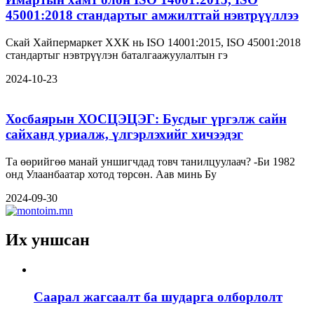
45001:2018 стандартыг амжилттай нэвтрүүллээ
Скай Хайпермаркет ХХК нь ISO 14001:2015, ISO 45001:2018
стандартыг нэвтрүүлэн баталгаажуулалтын гэ
2024-10-23
Хосбаярын ХОСЦЭЦЭГ: Бусдыг үргэлж сайн
сайханд уриалж, үлгэрлэхийг хичээдэг
Та өөрийгөө манай уншигчдад товч танилцуулаач? -Би 1982
онд Улаанбаатар хотод төрсөн. Аав минь Бу
2024-09-30
Их уншсан
Саарал жагсаалт ба шударга олборлолт