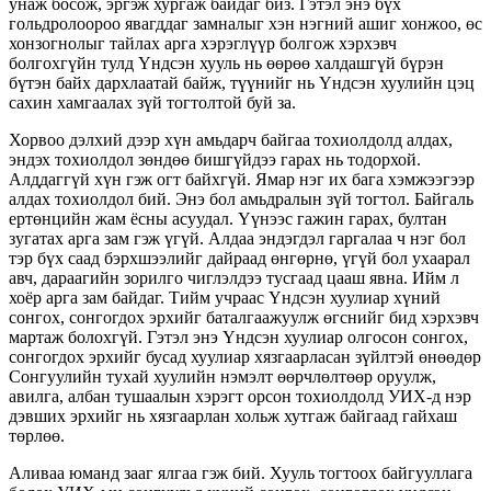
унаж босож, эргэж хургаж байдаг биз. Гэтэл энэ бүх
гольдролоороо явагддаг замналыг хэн нэгний ашиг хонжоо, өс
хонзогнолыг тайлах арга хэрэглүүр болгож хэрхэвч
болгохгүйн тулд Үндсэн хууль нь өөрөө халдашгүй бүрэн
бүтэн байх дархлаатай байж, түүнийг нь Үндсэн хуулийн цэц
сахин хамгаалах зүй тогтолтой буй за.
Хорвоо дэлхий дээр хүн амьдарч байгаа тохиолдолд алдах,
эндэх тохиолдол зөндөө бишгүйдээ гарах нь тодорхой.
Алддаггүй хүн гэж огт байхгүй. Ямар нэг их бага хэмжээгээр
алдах тохиолдол бий. Энэ бол амьдралын зүй тогтол. Байгаль
ертөнцийн жам ёсны асуудал. Үүнээс гажин гарах, бултан
зугатах арга зам гэж үгүй. Алдаа эндэгдэл гаргалаа ч нэг бол
тэр бүх саад бэрхшээлийг дайраад өнгөрнө, үгүй бол ухаарал
авч, дараагийн зорилго чиглэлдээ тусгаад цааш явна. Ийм л
хоёр арга зам байдаг. Тийм учраас Үндсэн хуулиар хүний
сонгох, сонгогдох эрхийг баталгаажуулж өгснийг бид хэрхэвч
мартаж болохгүй. Гэтэл энэ Үндсэн хуулиар олгосон сонгох,
сонгогдох эрхийг бусад хуулиар хязгаарласан зүйлтэй өнөөдөр
Сонгуулийн тухай хуулийн нэмэлт өөрчлөлтөөр оруулж,
авилга, албан тушаалын хэрэгт орсон тохиолдолд УИХ-д нэр
дэвших эрхийг нь хязгаарлан хольж хутгаж байгаад гайхаш
төрлөө.
Аливаа юманд зааг ялгаа гэж бий. Хууль тогтоох байгууллага