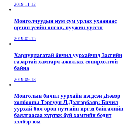
2019-11-12
Монголчуудын нум сум урлах ухаанаас
орчин үеийн онгоц, пуужин үүссэн
2019-05-15
Хариуцлагатай бичил уурхайчид Засгийн
газартай хамтарч ажиллах сонирхолтой
байна
2019-09-18
Монголын бичил уурхайн нэгдсэн Дээвэр
холбооны Тэргүүн Л.Дэлгэрбаяр: Бичил
уурхай бол орон нутгийн иргэд байгалийн
баялгаасаа хүртэж буй хамгийн бодит
хэлбэр юм