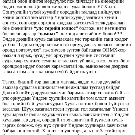
батлан олон нийтэд мөрдүүлэх гэж хичээдэг нь өнөөдрийн
бодит эмгэнэл. Дөрвөн жилд нэг удаа болдог УИХ-ын
Сонгуулийн тухай хуулийг өөрсдийн таалалд нийцүүлэн
хэдий болтол энэ мэтээр Үндсэн хуульд заагдсан хүний
сонгох, сонгогдох эрхэнд халдаад зогсохгүй ээлж дараалан
бие биенийгээ
“улс төрийн золиос”
болгож, нэг нэгнийгээ
боловсон аргаар
“намнах”
нь хэнд ашигтай юм болоо!!!!!
Элдэв дээдийн хууль санаачлахдаа улс төрчдийн ганц хэлдэг
үг бол “Гадны өндөр хөгжилтэй орнуудын туршлагыг өөрийн
оронд нэвтрүүлэх” гэж хичээн зүтгэж байгаагаа ОНМХ-ээр
баахан л ярьж, бусад улс орнуудын хуулийн системийг
судлахаар сургалт, семинарт тасралтгүй явж, төсөл хөтөлбөрт
оролцоод ирдэг боловч харамсалтай нь, өмнөхөөсөө дээрдэж
гавьсан юм лав л харагдахгүй байдаг нь үнэн.
Тэгвэл бидний тэр шагшин магтаад явдаг, үлгэр дуурайл
авахаар судалгаа шинжилгээний ажилдаа тусгаад байдаг
Дэлхий нийтэд ардчиллын чиг баримжаагаар хөгжиж байгаа
улс орнуудын Үндсэн хуулийн хамгийн том ололт, амжилт
бол төрийн байгууллагуудын Хууль тогтоох болон Гүйцэтгэх
засаглал, Шүүх засаглал гэсэн гурван гол засаглалыг Үндсэн
хуулиараа баталгаажуулж өгсөн явдал. Байсхийгээд л Үндсэн
хуульдаа гар дүрж, өөрсдийн эрх ашигт нийцүүлсэн хууль
гаргах боломж, бүх нүх сүвийг Үндсэн хуулиараа хаачихсан
байдаг онцлогтой. Хэн нэгэн улс төрч, аль нэг Засгийн эрх