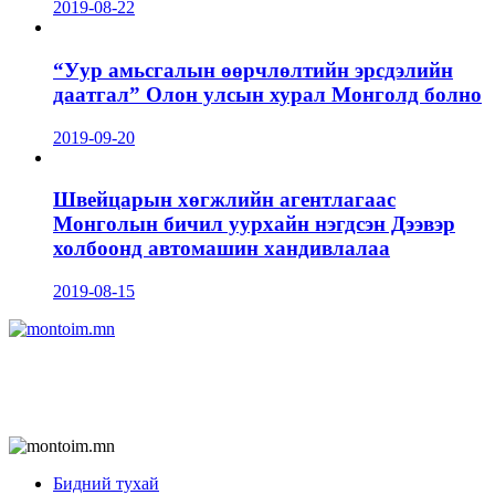
2019-08-22
“Уур амьсгалын өөрчлөлтийн эрсдэлийн
даатгал” Олон улсын хурал Монголд болно
2019-09-20
Швейцарын хөгжлийн агентлагаас
Монголын бичил уурхайн нэгдсэн Дээвэр
холбоонд автомашин хандивлалаа
2019-08-15
Бидний тухай