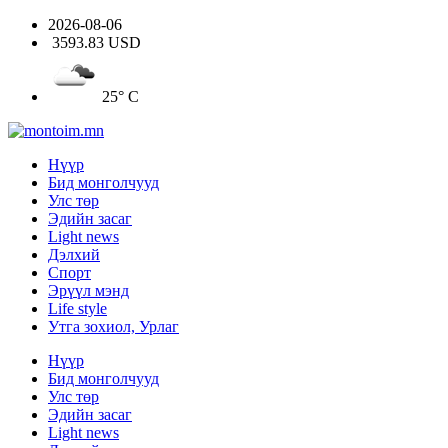
2026-08-06
3593.83 USD
25° C
Нүүр
Бид монголчууд
Улс төр
Эдийн засаг
Light news
Дэлхий
Спорт
Эрүүл мэнд
Life style
Утга зохиол, Урлаг
Нүүр
Бид монголчууд
Улс төр
Эдийн засаг
Light news