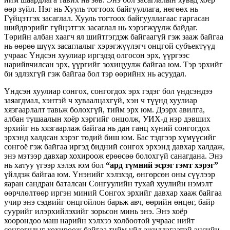
өөр зүйл. Нэг нь Хууль тогтоох байгууллага, нөгөөх нь
Гүйцэтгэх засаглал. Хууль тогтоох байгууллагаас гаргасан
шийдвэрийг гүйцэтгэх засаглал нь хэрэгжүүлж байдаг.
Төрийн албан хаагч ял шийтгэгдэж байгаагүй гэж зааж байгаа
нь өөрөө шүүх засаглалыг хэрэгжүүлэгч онцгой субъектүүд
учраас Үндсэн хуулиар иргэдэд олгосон эрх, үүргээс
нарийвчилсан эрх, үүргийг зохицуулж байгаа юм. Тэр эрхийг
би эдлэхгүй гэж байгаа бол тэр өөрийнх нь асуудал.
Үндсэн хуулиар сонгох, сонгогдох эрх гэдэг бол үндсэндээ
заяагдмал, хэнтэй ч хуваалцахгүй, хэн ч түүнд хуулиар
хязгаарлалт тавьж болохгүй, тийм эрх юм. Дээрх авилга,
албан тушаалын хоёр хэргийг онцолж, УИХ-д нэр дэвших
эрхийг нь хязгаарлаж байгаа нь дан ганц хүний сонгогдох
эрхэнд халдсан хэрэг төдий биш юм. Бас тэдгээр хүмүүсийг
сонгоё гэж байгаа иргэд бидний сонгох эрхэнд давхар халдаж,
энэ мэтээр давхар хохироож ерөөсөө болохгүй санагдана. Энэ
нь хатуу үгээр хэлэх юм бол
“ард түмний эсрэг гэмт хэрэг”
үйлдэж байгаа юм. Үнэнийг хэлэхэд, өнгөрсөн оны сүүлээр
яаран сандран баталсан Сонгуулийн тухай хуулийн нэмэлт
өөрчлөлтөөр иргэн миний Сонгох эрхийг давхар хааж байгаа
учир энэ сэдвийг онцгойлон барьж авч, өөрийн өнцөг, байр
суурийг илэрхийлэхийг зорьсон минь энэ. Энэ хоёр
хоорондоо маш нарийн хэлхээ холбоотой учраас нийт
сонгогчдыг хохироож байгаа тийм үйл ажиллагаатай эцсийн