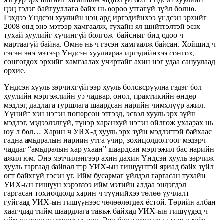
цэц гэдэг байгууллага байх нь өөрөө утгагүй зүйл болно.
Гэхдээ Үндсэн хуулийн цэц ард иргэдийнхээ үндсэн эрхийг
2008 онд энэ мэтээр хамгаалж, тухайн ял шийтгэлтэй эсэх
тухай хуулийг хүчингүй болгож байсныг бид одоо ч
мартаагүй байна. Өмнө нь ч гэсэн хамгаалж байсан. Хойшид ч
гэсэн энэ мэтээр Үндсэн хуулиараа иргэдийнхээ сонгох,
сонгогдох эрхийг хамгаалах учиртайг ахин нэг удаа сануулаад
орхие.
Үндсэн хууль зөрчихгүйгээр хууль боловсруулна гэдэг бол
хуулийн мэргэжлийн ур чадвар, онол, практикийн өндөр
мэдлэг, дадлага туршлага шаардсан нарийн чимхлүүр ажил.
Үүнийг хэн нэгэн попорсон этгээд, эсвэл хууль эрх зүйн
мэдлэг, мэдээлэлгүй, түнэр харанхуй нэгэн ойлгож ухаарах нь
юу л бол… Харин ч УИХ-д хууль эрх зүйн мэдлэгтэй байхаас
гадна амьдралын нарийн утга учир, зохицолдолгоог мэдэрч
чаддаг “амьдралын хар ухаан” шаардсан мэргэжил бас нарийн
ажил юм. Энэ мэтчилэнгээр ахин дахин Үндсэн хууль зөрчиж
хууль гаргаад байвал тэр УИХ-ын гишүүнтэй яриад байх зүйл
огт байхгүй гэсэн үг. Ийм бусармаг үйлдэл гаргасан тухайн
УИХ-ын гишүүн хэрэвзээ ийм мэтийн алдаа эндэгдэл
гаргасан тохиолдолд харин ч түүнийхээ төлөө уучлалт
гуйгаад УИХ-ын гишүүнээс чөлөөлөгдөх ёстой. Төрийн албан
хаагчдад тийм шаардлага тавьж байхад УИХ-ын гишүүдэд ч
ийм шаардлага тавих нь зөв. Энэ бол засаглалын хувьд хоёр