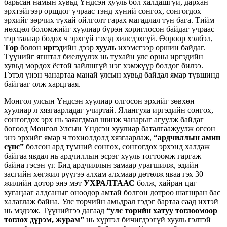
барьсан намын хувьд Үндсэн хууль бол халдашгүй, дархан
эрхтэйгээр оршдог учраас тэнд хүний сонгох, сонгогдох
эрхийг зөрчих тухай ойлголт гарах магадлал тун бага. Тийм
нөхцөл боломжийг хуулиар бүрэн хориглосон байдаг учраас
тэр талаар бодох ч эрхгүй гэхэд хилсдэхгүй. Өөрөөр хэлбэл,
Төр
болон
иргэд
ийн дээр
хууль
ихэмсгээр оршин байдаг.
Түүнийг ягштал биелүүлэх нь тухайн улс орны иргэдийн
хувьд мөрдөх ёстой зайлшгүй нэг хэмжүүр болдог билээ.
Гэтэл үнэн чанартаа манай улсын хувьд байдал ямар түвшинд
байгааг олж харцгаая.
Монгол улсын Үндсэн хуулиар олгосон эрхийг зөвхөн
хуулиар л хязгаарладаг учиртай. Ялангуяа иргэдийн сонгох,
сонгогдох эрх нь заяагдмал шинж чанарыг агуулж байдаг
бөгөөд Монгол Улсын Үндсэн хуулиар баталгаажуулж өгсөн
энэ эрхийг ямар ч тохиолдолд хязгаарлаж,
“ардчиллын амин
сүнс”
болсон ард түмний сонгох, сонгогдох эрхэнд халдаж
байгаа явдал нь ардчиллын эсрэг хууль тогтоомж гаргаж
байна гэсэн үг. Бид ардчиллын замаар урагшилж, эдийн
засгийн хөгжил рүүгээ алхам алхмаар дөтөлж яваа гэх 30
жилийн дотор энэ мэт
УХРАЛТААС
болж, хайран цаг
хугацааг алдсаныг өнөөдөр амтай болгон дотроо шагшран бас
халаглаж байна. Улс төрчийн амьдрал гэдэг бартаа саад ихтэй
нь мэдээж. Түүнийгээ дагаад
“улс төрийн хатуу тоглоомоор
тоглох дүрэм, журам”
нь хүртэл бичигдээгүй хууль гэлтэй