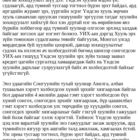
судлаагүй, ард түмний тусгаар тогтнол бүрэн эрхт байдал, ард
иргэдийн журамт эрх, үүргийн эсрэг Үндсэн хууль зөрчин
хууль санаачлан оруулсан гишүүнийг эргүүлэн татдаг хуулийн
зохицуулалт хийхгүй бол хэн дуртай нэг нь өөрийнхөө янз
бүрийн лоббигоор ард түмний хуулиар олгосон эрхэнд халдаж
байгааг зогсоох цаг нэгэнт болжээ. УИХ-ын дэргэд Хууль эрх
зүйн томоохон судалгааны төвийг байгуулж, Монгол улсад
мөрдөгдөж буй хуулийн цоорхой, давхар зохицуулалтыг
судлах нь ихээхэн ач холбогдолтой бөгөөд шинээр сонгогдсон
УИХ-ын гишүүд Үндсэн хуулийн эрх зүйн талаар заавал
кредит цагийн сургалтад хамаарагдаж байх нь Үндсэн
хуулийн дархлааг сулруулахгүй байх ач холбогдолтой байхыг
үгүйсгэхгүй.
Энэ удаагийн Сонгуулийн тухай хуулиар Авилга, албан
тушаалын хэрэгт холбогдсон хүний эрхийг хязгаарлаж байгаа
бол дараагийн 4 жилийн дараа гэмт хэрэгт холбогдсон бүх
хүний сонгох, сонгогдох эрхийг хязгаарлаж, бүр цаашилбал
гэмт хэрэгт холбогдсон улс төрчдийн үр хүүхдийн сонгох,
сонгогдох эрхийг хязгаарлахыг байг гэхгүй хуулийн гажуудал
бий болж байгааг хэлэх хэрэгтэй. Тиймээс Үндсэн хуулийн
цэц нэн яаралтай хуулийн энэ гажуудлыг засаж залруулж, ард
түмнийхээ язгуур эрх ашгийн талд ажиллаж, хамгаалах ёстой.
Улс орны тусгаар тогтнол, бүрэн эрхт байдал, ард түмний
язгуур эрх ашгийг хамгаалж чадахгүй бол Үндсэн хуулийн