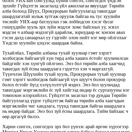
болох УИХ-ын сонгуульд хүний сонгох, сонгогдох үндсэн
эрхийг Гүйцэтгэх засаглалд үйл ажиллагаа явуулдаг Төрийн
алба болоод Шүүх, Прокурорын байгууллагад тавигддаг
шаардлагатай хольж хутгаж оруулж байгаа нь тус хуулийн
төслийг УИХ-аар батлуулах гэж лоббидсон хэсэг бусаг
гишүүдийн хууль эрх зүйн мэдлэг хомс байсных уу, эсвэл
мэдсэн ч албаар мэдээгүй царайлж, зориудаар өс хонзон авах
гэсэн далд санаархал уу гэдгийг олон нийт нэг мөр ойлгохыг
Үндсэн хуулийн цэцээс шаардаж байна.
Тухайлбал, Төрийн албаны тухай хуулиар гэмт хэрэгт
холбогдож байгаагүй хүн төрд алба хаших ёстойг хуульчилсан
байдгийг хэн хүнгүй ойлгоно. Энэ бол төрийн алба хаагчид
тавигдах зүй ёсны шаардлага гэдэгтээ хэн ч маргахгүй.
Түүнчлэн Шүүхийн тухай хууль, Прокурорын тухай хуулиар
гэмт хэрэгт холбогдож байгаагүй хүн шүүгч болон прокурор
болох ёстойг бүгд хэлүүлэлтгүй мэднэ. Энэ бол хуульчдад
тавигддаг мэргэжлийн ёс зүй хийгээд өндөр ёс суртахууны нэг
томоохон илэрхийлэл. Гүйцэтгэх засаглал тэр дундаа Төрийн
байгууллагад үүрэг гүйцэтгэж байгаа төрийн алба хаагчдын
мэргэжлийн чиг хандлага, түүнд тавигдаж байгаа шаардлага
нь өндөр байдаг. Энэ бол зүй ёсны шаардлага. Тийм байхаас ч
өөр аргагүй билээ.
Харин сонгох, сонгогдох эрх бол үүнээс арай өргөн хүрээгээр
Монгол Улсын Үндсэн хуулиар олгож байгаа бөгөөд үүнд маш