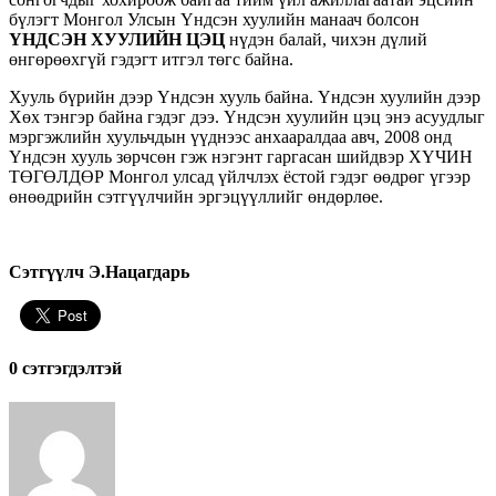
бүлэгт Монгол Улсын Үндсэн хуулийн манаач болсон
ҮНДСЭН ХУУЛИЙН ЦЭЦ
нүдэн балай, чихэн дүлий
өнгөрөөхгүй гэдэгт итгэл төгс байна.
Хууль бүрийн дээр Үндсэн хууль байна. Үндсэн хуулийн дээр
Хөх тэнгэр байна гэдэг дээ. Үндсэн хуулийн цэц энэ асуудлыг
мэргэжлийн хуульчдын үүднээс анхааралдаа авч, 2008 онд
Үндсэн хууль зөрчсөн гэж нэгэнт гаргасан шийдвэр ХҮЧИН
ТӨГӨЛДӨР Монгол улсад үйлчлэх ёстой гэдэг өөдрөг үгээр
өнөөдрийн сэтгүүлчийн эргэцүүллийг өндөрлөе.
Сэтгүүлч Э.Нацагдарь
0 cэтгэгдэлтэй