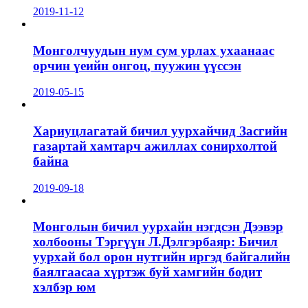
2019-11-12
Монголчуудын нум сум урлах ухаанаас
орчин үеийн онгоц, пуужин үүссэн
2019-05-15
Хариуцлагатай бичил уурхайчид Засгийн
газартай хамтарч ажиллах сонирхолтой
байна
2019-09-18
Монголын бичил уурхайн нэгдсэн Дээвэр
холбооны Тэргүүн Л.Дэлгэрбаяр: Бичил
уурхай бол орон нутгийн иргэд байгалийн
баялгаасаа хүртэж буй хамгийн бодит
хэлбэр юм