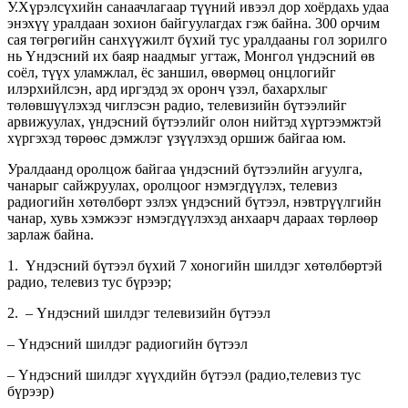
У.Хүрэлсүхийн санаачлагаар түүний ивээл дор хоёрдахь удаа
энэхүү уралдаан зохион байгуулагдах гэж байна. 300 орчим
сая төгрөгийн санхүүжилт бүхий тус уралдааны гол зорилго
нь Үндэсний их баяр наадмыг угтаж, Монгол үндэсний өв
соёл, түүх уламжлал, ёс заншил, өвөрмөц онцлогийг
илэрхийлсэн, ард иргэдэд эх оронч үзэл, бахархлыг
төлөвшүүлэхэд чиглэсэн радио, телевизийн бүтээлийг
арвижуулах, үндэсний бүтээлийг олон нийтэд хүртээмжтэй
хүргэхэд төрөөс дэмжлэг үзүүлэхэд оршиж байгаа юм.
Уралдаанд оролцож байгаа үндэсний бүтээлийн агуулга,
чанарыг сайжруулах, оролцоог нэмэгдүүлэх, телевиз
радиогийн хөтөлбөрт эзлэх үндэсний бүтээл, нэвтрүүлгийн
чанар, хувь хэмжээг нэмэгдүүлэхэд анхаарч дараах төрлөөр
зарлаж байна.
1. Үндэсний бүтээл бүхий 7 хоногийн шилдэг хөтөлбөртэй
радио, телевиз тус бүрээр;
2. – Үндэсний шилдэг телевизийн бүтээл
– Үндэсний шилдэг радиогийн бүтээл
– Үндэсний шилдэг хүүхдийн бүтээл (радио,телевиз тус
бүрээр)