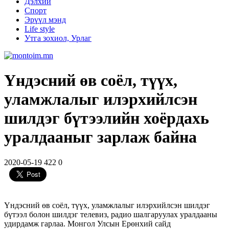
Дэлхий
Спорт
Эрүүл мэнд
Life style
Утга зохиол, Урлаг
Үндэсний өв соёл, түүх,
уламжлалыг илэрхийлсэн
шилдэг бүтээлийн хоёрдахь
уралдааныг зарлаж байна
2020-05-19
422
0
Үндэсний өв соёл, түүх, уламжлалыг илэрхийлсэн шилдэг
бүтээл болон шилдэг телевиз, радио шалгаруулах уралдааны
удирдамж гарлаа. Монгол Улсын Ерөнхий сайд