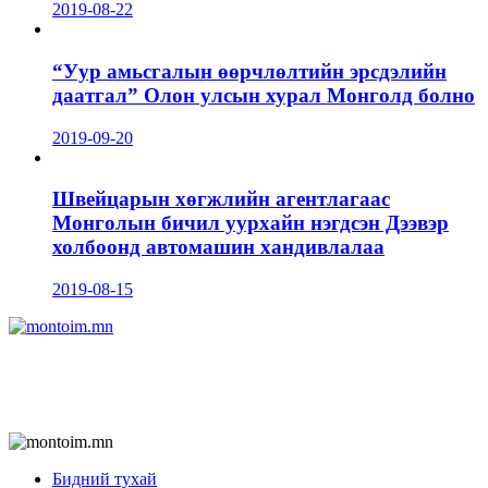
2019-08-22
“Уур амьсгалын өөрчлөлтийн эрсдэлийн
даатгал” Олон улсын хурал Монголд болно
2019-09-20
Швейцарын хөгжлийн агентлагаас
Монголын бичил уурхайн нэгдсэн Дээвэр
холбоонд автомашин хандивлалаа
2019-08-15
Бидний тухай