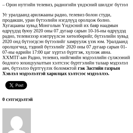
– Орон нутгийн телевиз, радиогийн үндэсний шилдэг бүтээл
Уг уралдаанд арилжааны радио, телевиз болон студи,
продакшн, уран бүтээлийн нэгдлүүд оролцож болно.
Хугацааны хувьд Монголын Үндэсний их баяр наадмын
өдрүүдэд буюу 2020 оны 07 дугаар сарын 10-16-ны өдрүүдэд
радио, телевизээр нэвтрүүлсэн хөтөлбөрийг, бүтээлийн хувьд
2020 онд бүтээгдсэн бүтээлийг хамруулж үзэх юм. Уралдаанд
оролцогчид, тэдний бүтээлийг 2020 оны 07 дугаар сарын 01-
07-ны өдрийн 17:00 цаг хүртэл бүртгэж, хүлээж авна.
ХХМТГ-ын Радио, телевиз, нийгмийн мэдээллийн сүлжээний
бодлого зохицуулалтын хэлтсээс бүртгэлийн талаар мэдээлэл
авч, бүтээлээ бүртгүүлэх боломжтой
гэж Засгийн газрын
Хэвлэл мэдээлэлтэй харилцах хэлтсээс мэдээллээ.
0 cэтгэгдэлтэй