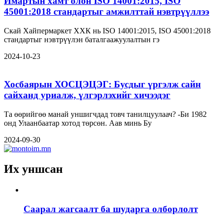
Имартын хамт олон ISO 14001:2015, ISO
45001:2018 стандартыг амжилттай нэвтрүүллээ
Скай Хайпермаркет ХХК нь ISO 14001:2015, ISO 45001:2018
стандартыг нэвтрүүлэн баталгаажуулалтын гэ
2024-10-23
Хосбаярын ХОСЦЭЦЭГ: Бусдыг үргэлж сайн
сайханд уриалж, үлгэрлэхийг хичээдэг
Та өөрийгөө манай уншигчдад товч танилцуулаач? -Би 1982
онд Улаанбаатар хотод төрсөн. Аав минь Бу
2024-09-30
Их уншсан
Саарал жагсаалт ба шударга олборлолт