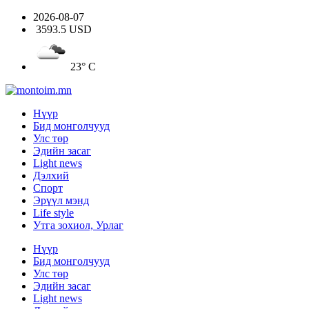
2026-08-07
3593.5 USD
23° C
Нүүр
Бид монголчууд
Улс төр
Эдийн засаг
Light news
Дэлхий
Спорт
Эрүүл мэнд
Life style
Утга зохиол, Урлаг
Нүүр
Бид монголчууд
Улс төр
Эдийн засаг
Light news