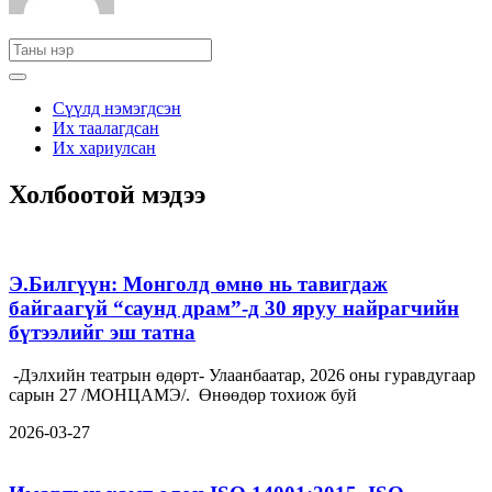
Сүүлд нэмэгдсэн
Их таалагдсан
Их хариулсан
Холбоотой мэдээ
Э.Билгүүн: Монголд өмнө нь тавигдаж
байгаагүй “саунд драм”-д 30 яруу найрагчийн
бүтээлийг эш татна
-Дэлхийн театрын өдөрт- Улаанбаатар, 2026 оны гуравдугаар
сарын 27 /МОНЦАМЭ/. Өнөөдөр тохиож буй
2026-03-27