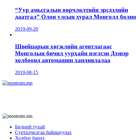
“Уур амьсгалын өөрчлөлтийн эрсдэлийн
даатгал” Олон улсын хурал Монголд болно
2019-09-20
Швейцарын хөгжлийн агентлагаас
Монголын бичил уурхайн нэгдсэн Дээвэр
холбоонд автомашин хандивлалаа
2019-08-15
Бидний тухай
Сурталчилгаа байршуулах
Холбоо барих