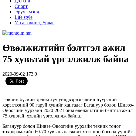
Дэлхий
Спорт
Эрүүл мэнд
Life style
Утга зохиол, Урлаг
Өвөлжилтийн бэлтгэл ажил
75 хувьтай үргэлжилж байна
2020-09-02
173
0
Төвийн бүсийн эрчим хүч үйлдвэрлэгчдийн нүүрсний
хэрэглээний 90 гаруй хувийг хангадаг Багануур болон Шивээ-
Овоогийн уурхайн 2020-2021 оны өвөлжилтийн бэлтгэл ажил
75 хувьтай, хэвийн үргэлжилж байна.
Багануур болон Шивээ-Овоогийн уурхайн техник тоног
төхөөрөмжийн 60-70 хувь нь насжилт хэтэрсэн бөгөөд үүнийг