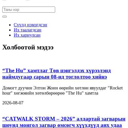
Сүүлд нэмэгдсэн
Их таалагдсан
Их хариулсан
Холбоотой мэдээ
“The Hu” хамтлаг Төв цэнгэлдэх хүрээлэнд
наймдугаар сарын 08-нд тоглолтоо хийнэ
Домогт дуучин Элтон Жонн өөрийн хөтлөн явуулдаг "Rocket
hour" хөгжмийн хөтөлбөрөөрөө "The Hu" хамтла
2026-08-07
“CATWALK STORM – 2026” алдартай загварын
шоунд монгол загвар өмсөгч хүүхдүүд анх удаа