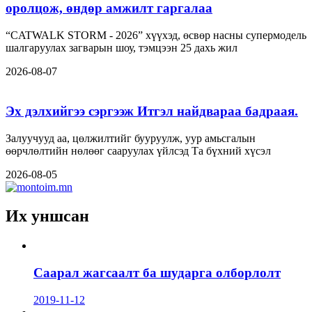
оролцож, өндөр амжилт гаргалаа
“CATWALK STORM - 2026” хүүхэд, өсвөр насны супермодель
шалгаруулах загварын шоу, тэмцээн 25 дахь жил
2026-08-07
Эх дэлхийгээ сэргээж Итгэл найдвараа бадраая.
Залуучууд аа, цөлжилтийг бууруулж, уур амьсгалын
өөрчлөлтийн нөлөөг сааруулах үйлсэд Та бүхний хүсэл
2026-08-05
Их уншсан
Саарал жагсаалт ба шударга олборлолт
2019-11-12