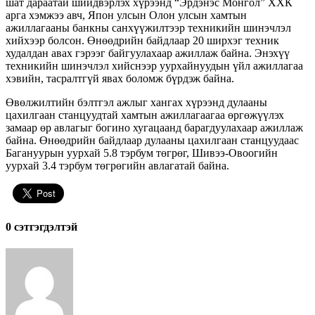
шат дараатай шийдвэрлэх хүрээнд “Эрдэнэс Монгол” ХХК
арга хэмжээ авч, Япон улсын Олон улсын хамтын
ажиллагааны банкны санхүүжилтээр техникийн шинэчлэл
хийхээр болсон. Өнөөдрийн байдлаар 20 ширхэг техник
худалдан авах гэрээг байгуулахаар ажиллаж байна. Энэхүү
техникийн шинэчлэл хийснээр уурхайнуудын үйл ажиллагаа
хэвийн, тасралтгүй явах боломж бүрдэж байна.
Өвөлжилтийн бэлтгэл ажлыг хангах хүрээнд дулааны
цахилгаан станцуудтай хамтын ажиллагаагаа өргөжүүлэх
замаар өр авлагыг богино хугацаанд барагдуулахаар ажиллаж
байна. Өнөөдрийн байдлаар дулааны цахилгаан станцуудаас
Багануурын уурхай 5.8 тэрбум төгрөг, Шивээ-Овоогийн
уурхай 3.4 тэрбум төгрөгийн авлагатай байна.
0 cэтгэгдэлтэй