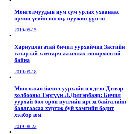
Монголчуудын нум сум урлах ухаанаас
орчин үеийн онгоц, пуужин үүссэн
2019-05-15
Хариуцлагатай бичил уурхайчид Засгийн
газартай хамтарч ажиллах сонирхолтой
байна
2019-09-18
Монголын бичил уурхайн нэгдсэн Дээвэр
холбооны Тэргүүн Л.Дэлгэрбаяр: Бичил
уурхай бол орон нутгийн иргэд байгалийн
баялгаасаа хүртэж буй хамгийн бодит
хэлбэр юм
2019-08-22