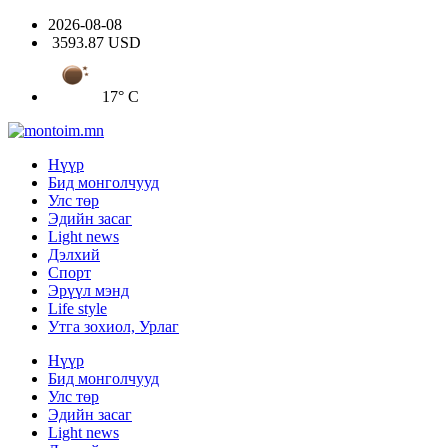
2026-08-08
3593.87 USD
17° C
Нүүр
Бид монголчууд
Улс төр
Эдийн засаг
Light news
Дэлхий
Спорт
Эрүүл мэнд
Life style
Утга зохиол, Урлаг
Нүүр
Бид монголчууд
Улс төр
Эдийн засаг
Light news