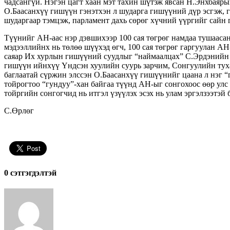
чадсангүй. Нэгэн цагт хаан мэт тахин шүтэж явсан Н.Энхбаяр
О.Баасанхүү гишүүн гэнэтхэн л шударга гишүүний дүр эсгэж, 
шударгаар тэмцэж, парламент дахь сөрөг хүчний үүргийг сайн
Түүнийг АН-аас нэр дэвшихээр 100 сая төгрөг намдаа тушааса
мэдээллийнх нь төлөө шүүхэд өгч, 100 сая төгрөг гаргуулан А
саяар Их хурлын гишүүний суудлыг “наймаалцах” С.Эрдэнийн 
гишүүн ийнхүү Үндсэн хуулийн суурь зарчим, Сонгуулийн туха
баглаатай сүржин элссэн О.Баасанхүү гишүүнийг цаана л нэг 
тойрогтоо “гундуу”-хан байгаа түүнд АН-ыг сонгохоос өөр улс 
тойргийн сонгогчид нь итгэл үзүүлэх эсэх нь улам эргэлзээтэй 
С.Өрлөг
0 cэтгэгдэлтэй