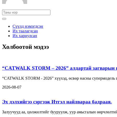
Сүүлд нэмэгдсэн
Их таалагдсан
Их хариулсан
Холбоотой мэдээ
“CATWALK STORM – 2026” алдартай загварын шоу
“CATWALK STORM - 2026” хүүхэд, өсвөр насны супермодель ша
2026-08-07
Эх дэлхийгээ сэргээж Итгэл найдвараа бадраая.
Залуучууд аа, цөлжилтийг бууруулж, уур амьсгалын өөрчлөлтий