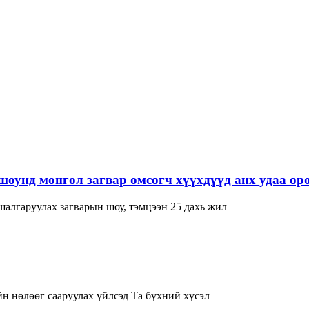
нд монгол загвар өмсөгч хүүхдүүд анх удаа оро
лгаруулах загварын шоу, тэмцээн 25 дахь жил
н нөлөөг сааруулах үйлсэд Та бүхний хүсэл