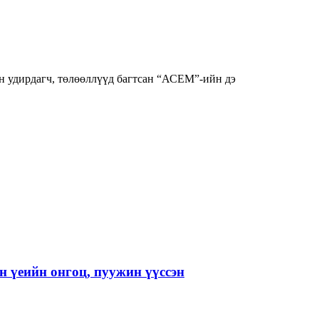
 удирдагч, төлөөллүүд багтсан “АСЕМ”-ийн дэ
 үеийн онгоц, пуужин үүссэн