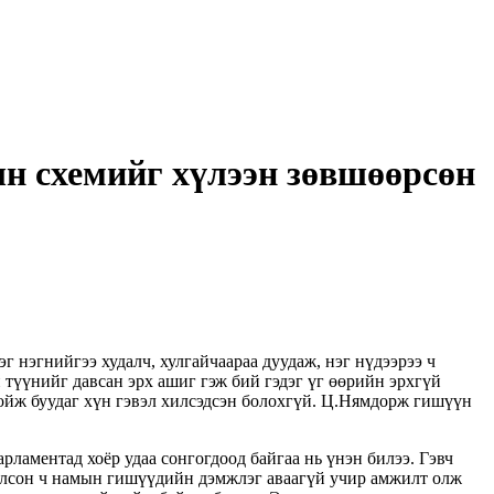
ын схемийг хүлээн зөвшөөрсөн
 нэгнийгээ худалч, хулгайчаараа дуудаж, нэг нүдээрээ ч
 түүнийг давсан эрх ашиг гэж бий гэдэг үг өөрийн эрхгүй
д ойж буудаг хүн гэвэл хилсэдсэн болохгүй. Ц.Нямдорж гишүүн
ламентад хоёр удаа сонгогдоод байгаа нь үнэн билээ. Гэвч
илсон ч намын гишүүдийн дэмжлэг аваагүй учир амжилт олж