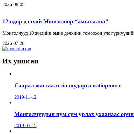
2026-08-05
12 өдөр дэлхий Монголоор “амьсгална”
Монголчууд 10 жилийн өмнө дэлхийн томоохон улс гүрнүүдийн
2026-07-28
Их уншсан
Саарал жагсаалт ба шударга олборлолт
2019-11-12
Монголчуудын нум сум урлах ухаанаас орчин
2019-05-15