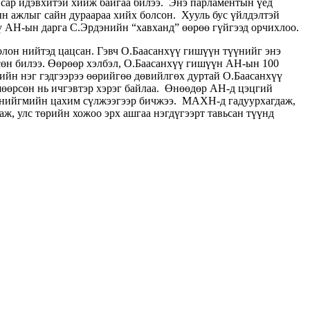
 сар идэвхитэй хийж байгаа билээ. Энэ парламентын үед
н ажлыг сайн дураараа хийх болсон. Хууль бус үйлдэлтэй
ү АН-ын дарга С.Эрдэнийн “хавханд” өөрөө гүйгээд орчихлоо.
олон нийтэд цацсан. Гэвч О.Баасанхүү гишүүн түүнийг энэ
гсөн билээ. Өөрөөр хэлбэл, О.Баасанхүү гишүүн АН-ын 100
йн нэг гэдгээрээ өөрийгөө дөвийлгөх дуртай О.Баасанхүү
өөрсөн нь ичгэвтэр хэрэг байлаа. Өнөөдөр АН-д цэцгий
эж нийгмийн цахим сүлжээгээр бичжээ. МАХН-д гадуурхагдаж,
аж, улс төрийн хожоо эрх ашгаа нэгдүгээрт тавьсан түүнд