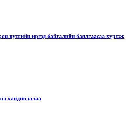
рон нутгийн иргэд байгалийн баялгаасаа хүртэж
шин хандивлалаа