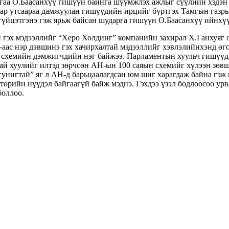
ыгаа О.Баасанхүү гишүүн байнга шүүмжлэх ажлыг сүүлийн хэдэн
гар утсаараа дамжуулан гишүүдийн ирцийг бүртгэх Тамгын газры
 гүйцэтгэнэ гэж ярьж байсан шударга гишүүн О.Баасанхүү ийнхү
н гэх мэдээллийг “Херо Холдинг” компанийн захирал Х.Ганхуяг 
Н-аас нэр дэвшинэ гэх хачирхалтай мэдээллийг хэвлэлийнхэнд ө
схемийн дэмжигчдийн нэг байжээ. Парламентын хуульч гишүүди
й хуулийг илтэд зөрчсөн АН-ын 100 саяын схемийг хүлээн зөвш
“гунигтай” яг л АН-д барьцаалагдсан юм шиг харагдаж байна г
төрийн нүүдэл байгаагүй байж мэднэ. Гэхдээ үзэл бодлоосоо урв
боллоо.