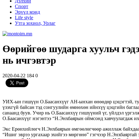
Дэлхий
Спорт
Эрүүл мэнд
Life style
Утга зохиол, Урлаг
Өөрийгөө шударга хуульч гэд
нь ичгэвтэр
2020-04-22
184
0
УИХ-ын гишүүн О.Баасанхүүг АН-ынхан өнөөдөр цэцэгтэй, тугта
үзэхгүй байсан тэд сонгуулийн өмнөхөн ийнхүү цэцгийн баглаат
санаанд буув. Учир нь О.Баасанхүү гишүүний үг, үйлдэл үргэл
О.Баасанхүүг нэгэнтээ “Н.Энхбаярын оймсонд хавчуулагдаж их 
Экс Ерөнхийлөгч Н.Энхбаярын өмгөөлөгчөөр ажиллаж байхдаа о
“Ишиг эврээ ургахаар эхийгээ мөргөнө” гэгчээр Н.Энхбаярта