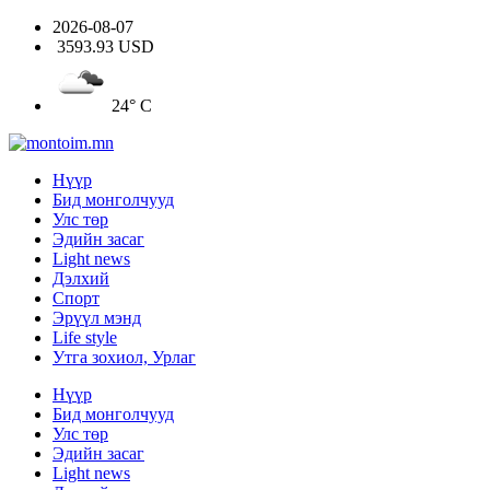
2026-08-07
3593.93 USD
24° C
Нүүр
Бид монголчууд
Улс төр
Эдийн засаг
Light news
Дэлхий
Спорт
Эрүүл мэнд
Life style
Утга зохиол, Урлаг
Нүүр
Бид монголчууд
Улс төр
Эдийн засаг
Light news