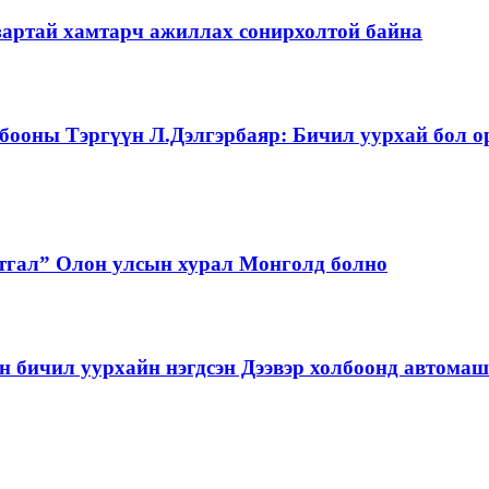
зартай хамтарч ажиллах сонирхолтой байна
бооны Тэргүүн Л.Дэлгэрбаяр: Бичил уурхай бол о
тгал” Олон улсын хурал Монголд болно
бичил уурхайн нэгдсэн Дээвэр холбоонд автома