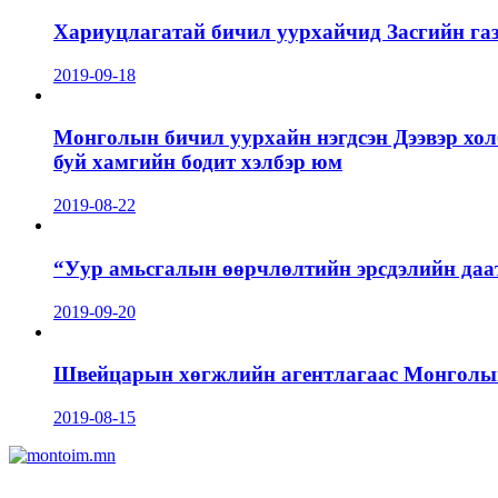
Хариуцлагатай бичил уурхайчид Засгийн га
2019-09-18
Монголын бичил уурхайн нэгдсэн Дээвэр хол
буй хамгийн бодит хэлбэр юм
2019-08-22
“Уур амьсгалын өөрчлөлтийн эрсдэлийн даа
2019-09-20
Швейцарын хөгжлийн агентлагаас Монголын 
2019-08-15