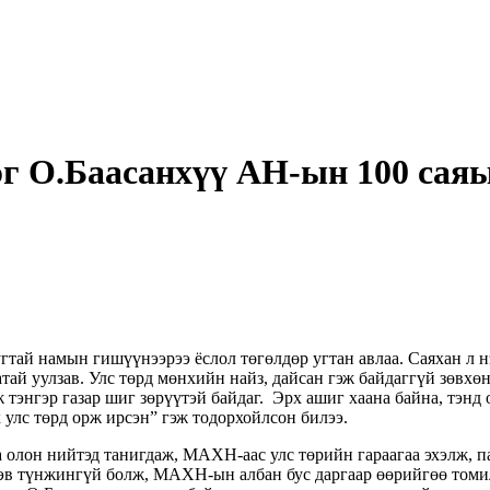
эг О.Баасанхүү АН-ын 100 сая
й намын гишүүнээрээ ёслол төгөлдөр угтан авлаа. Саяхан л нэг
ай уулзав. Улс төрд мөнхийн найз, дайсан гэж байдаггүй зөвхөн
ж тэнгэр газар шиг зөрүүтэй байдаг. Эрх ашиг хаана байна, тэн
улс төрд орж ирсэн” гэж тодорхойлсон билээ.
лон нийтэд танигдаж, МАХН-аас улс төрийн гараагаа эхэлж, пар
й эв түнжингүй болж, МАХН-ын албан бус даргаар өөрийгөө том