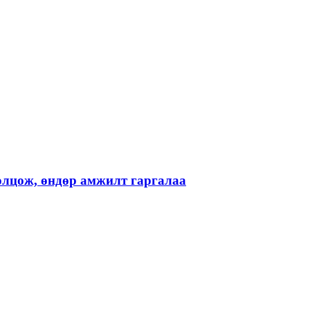
лцож, өндөр амжилт гаргалаа