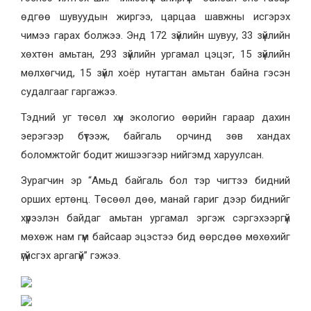
өдгөө шувуудын жиргээ, царцаа шавжны исгэрэх
чимээ гарах болжээ. Энд 172 зүйлийн шувуу, 33 зүйлийн
хөхтөн амьтан, 293 зүйлийн ургамал цэцэг, 15 зүйлийн
мөлхөгчид, 15 зүйл хоёр нутагтан амьтан байна гэсэн
судалгааг гаргажээ.
Тэдний уг төсөл хүн экологио өөрийн гараар дахин
эерэгээр бүтээж, байгаль орчинд зөв хандах
боломжтойг бодит жишээгээр нийгэмд харуулсан.
Зурагчин эр “Амьд байгаль бол тэр чигтээ бидний
орших ертөнц. Төсөөл дөө, манай гариг дээр биднийг
хүрээлэн байдаг амьтан ургамал эргэж сэргэхээргүй
мөхөж нам гүм байсаар эцэстээ бид өөрсдөө мөхөхийг
үгүйсгэх аргагүй” гэжээ.