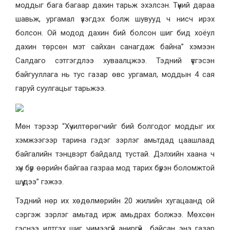
моддыг бага багаар дахин тарьж эхэлсэн. Түүний дараа
шавьж, ургамал үзэгдэх болж шувууд ч нисч ирэх
болсон. Ой модод дахин бий болсон шиг бид хоёул
дахин төрсөн мэт сайхан санагдаж байна” хэмээн
Салдаго сэтгэгдлээ хуваалцжээ. Тэдний үүсгэсэн
байгууллага нь тус газар өвс ургамал, моддын 4 сая
гаруй суулгацыг тарьжээ.
Мөн тэрээр “Хүчилтөрөгчийг бий болгодог моддыг их
хэмжээгээр тарина гэдэг зэрлэг амьтдад цаашлаад
байгалийн тэнцвэрт байдалд тустай. Дэлхийн хаана ч
хүн бүр өөрийн байгаа газраа мод тарих бүрэн боломжтой
шүү дээ” гэжээ.
Тэдний нөр их хөдөлмөрийн 20 жилийн хугацаанд ой
сэргэж зэрлэг амьтад ирж амьдрах болжээ. Мөхсөн
гэснээ илтгэх шиг чимээгүй аниргүй байсан энэ газар