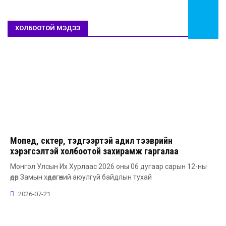
ХОЛБООТОЙ МЭДЭЭ
Мопед, скүүтер, тэдгээртэй адил тээврийн
хэрэгсэлтэй холбоотой захирамж гаргалаа
Монгол Улсын Их Хурлаас 2026 оны 06 дугаар сарын 12-ны
өдөр Замын хөдөлгөөний аюулгүй байдлын тухай
2026-07-21