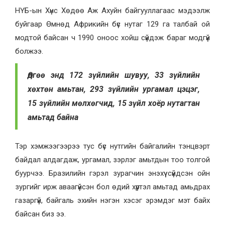
НҮБ-ын Хүнс Хөдөө Аж Ахуйн байгууллагаас мэдээлж
буйгаар Өмнөд Африкийн бүс нутаг 129 га талбай ой
модтой байсан ч 1990 оноос хойш сүйдэж бараг модгүй
болжээ.
Өдгөө энд 172 зүйлийн шувуу, 33 зүйлийн
хөхтөн амьтан, 293 зүйлийн ургамал цэцэг,
15 зүйлийн мөлхөгчид, 15 зүйл хоёр нутагтан
амьтад байна
Тэр хэмжээгээрээ тус бүс нутгийн байгалийн тэнцвэрт
байдал алдагдаж, ургамал, зэрлэг амьтдын тоо толгой
буурчээ. Бразилийн гэрэл зурагчин энэхүү сүйдсэн ойн
зургийг ирж аваагүйсэн бол өдий хүртэл амьтад амьдрах
газаргүй, байгаль эхийн нэгэн хэсэг эрэмдэг мэт байх
байсан биз ээ.