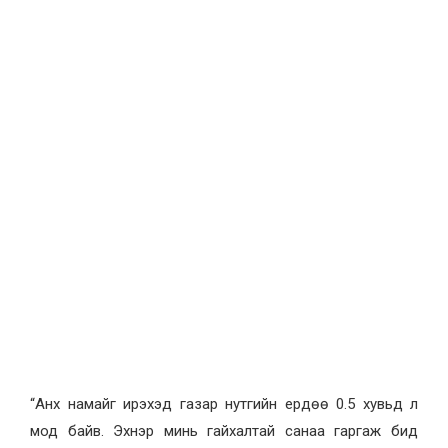
“Анх намайг ирэхэд газар нутгийн ердөө 0.5 хувьд л
мод байв. Эхнэр минь гайхалтай санаа гаргаж бид