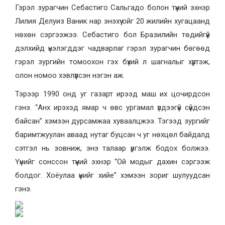
Гэрэл зурагчин Себастиго Сальгадо болон түүний эхнэр
Лилия Делуиз Ваник нар энэхүү ойг 20 жилийн хугацаанд
нөхөн сэргээжээ. Себастиго бол Бразилийн төдийгүй
дэлхийд үнэлэгддэг чадварлаг гэрэл зурагчин бөгөөд
гэрэл зургийн томоохон гэх бүхий л шагналыг хүртэж,
олон номоо хэвлүүлсэн нэгэн аж.
Тэрээр 1990 онд уг газарт ирээд маш их цочирдсон
гэнэ. “Анх ирэхэд ямар ч өвс ургамал үлдээгүй сүйдсэн
байсан” хэмээн дурсамжаа хуваалцжээ. Тэгээд зургийг
баримтжуулан аваад нутаг буцсан ч уг нөхцөл байдалд
сэтгэл нь зовниж, энэ талаар үргэлж бодох болжээ.
Үүнийг сонссон түүний эхнэр “Ой модыг дахин сэргээж
болдог. Хоёулаа үүнийг хийе” хэмээн зориг шулуудсан
гэнэ.