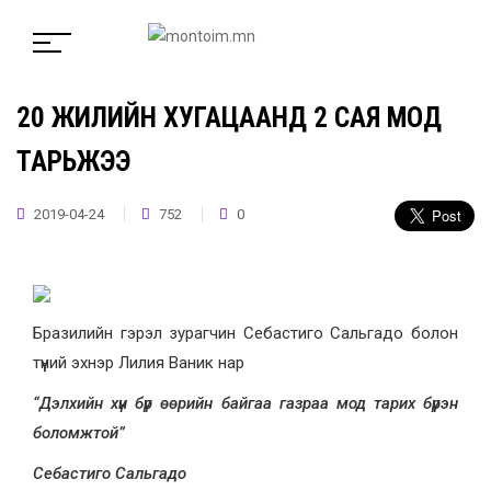
20 ЖИЛИЙН ХУГАЦААНД 2 САЯ МОД
ТАРЬЖЭЭ
2019-04-24
752
0
Бразилийн гэрэл зурагчин Себастиго Сальгадо болон
түүний эхнэр Лилия Ваник нар
“Дэлхийн хүн бүр өөрийн байгаа газраа мод тарих бүрэн
боломжтой”
Себастиго Сальгадо