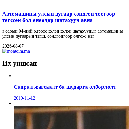
Автомашины улсын дугаар сондгой тоогоор
төгссөн бол өнөөдөр шатахуун авна
э сарын 04-ний өдрөөс эхлэн эхлэн шатахууныг автомашины
улсын дугаарын тэгш, сондгойгоор олгож, нэг
2026-08-07
Их уншсан
Саарал жагсаалт ба шударга олборлолт
2019-11-12