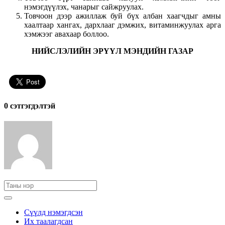
нэмэгдүүлэх, чанарыг сайжруулах.
Товчоон дээр ажиллаж буй бүх албан хаагчдыг амны
хаалтаар хангах, дархлааг дэмжих, витаминжуулах арга
хэмжээг авахаар боллоо.
НИЙСЛЭЛИЙН ЭРҮҮЛ МЭНДИЙН ГАЗАР
0 cэтгэгдэлтэй
Сүүлд нэмэгдсэн
Их таалагдсан