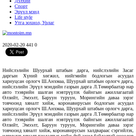
Дэлхий
Спорт
Эрүүл мэнд
Life style
Утга зохиол, Урлаг
2020-02-20
441
0
Нийслэлийн Шуурхай штабын дарга, нийслэлийн Засаг
даргын Хүний хөгжил, нийгмийн бодлогын асуудал
хариуцсан орлогч Ш.Анхмаа, Шуурхай штабын орлогч дарга,
нийслэлийн Эрүүл мэндийн газрын дарга Л.Төмөрбаатар нар
авто тээврийн шалган нэвтрүүлэх байнгын ажиллагаатай
Өлзийт, Эмээлт, Баруун туруун, Морингийн даваа зэрэг
товчоонд хяналт хийж, коронавирусын бодлогын асуудал
хариуцсан орлогч Ш.Анхмаа, Шуурхай штабын орлогч дарга,
нийслэлийн Эрүүл мэндийн газрын дарга Л.Төмөрбаатар нар
авто тээврийн шалган нэвтрүүлэх байнгын ажиллагаатай
Өлзийт, Эмээлт, Баруун туруун, Морингийн даваа зэрэг
товчоонд хяналт хийж, коронавирусын халдвараас сэргийлэх,
илрүүлэх хяналт тандалтыг хийж буй ажил байдалтай өнөөдөр