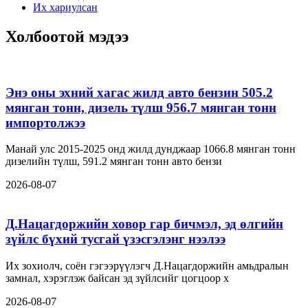
Их хариулсан
Холбоотой мэдээ
Энэ оны эхний хагас жилд авто бензин 505.2
мянган тонн, дизель түлш 956.7 мянган тонн
импортолжээ
Манай улс 2015-2025 онд жилд дунджаар 1066.8 мянган тонн
дизелийн түлш, 591.2 мянган тонн авто бензи
2026-08-07
Д.Нацагдоржийн ховор гар бичмэл, эд өлгийн
зүйлс бүхий тусгай үзэсгэлэнг нээлээ
Их зохиолч, соён гэгээрүүлэгч Д.Нацагдоржийн амьдралын
замнал, хэрэглэж байсан эд зүйлсийг цогцоор х
2026-08-07