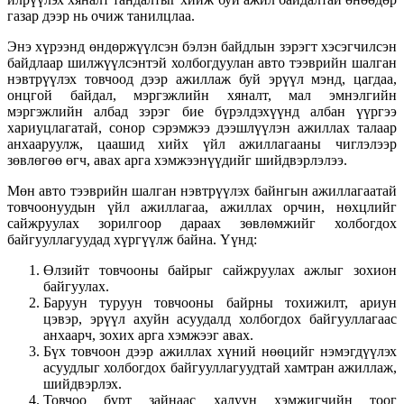
газар дээр нь очиж танилцлаа.
Энэ хүрээнд өндөржүүлсэн бэлэн байдлын зэрэгт хэсэгчилсэн
байдлаар шилжүүлсэнтэй холбогдуулан авто тээврийн шалган
нэвтрүүлэх товчоод дээр ажиллаж буй эрүүл мэнд, цагдаа,
онцгой байдал, мэргэжлийн хяналт, мал эмнэлгийн
мэргэжлийн албад зэрэг бие бүрэлдэхүүнд албан үүргээ
хариуцлагатай, сонор сэрэмжээ дээшлүүлэн ажиллах талаар
анхааруулж, цаашид хийх үйл ажиллагааны чиглэлээр
зөвлөгөө өгч, авах арга хэмжээнүүдийг шийдвэрлэлээ.
Мөн авто тээврийн шалган нэвтрүүлэх байнгын ажиллагаатай
товчоонуудын үйл ажиллагаа, ажиллах орчин, нөхцлийг
сайжруулах зорилгоор дараах зөвлөмжийг холбогдох
байгууллагуудад хүргүүлж байна. Үүнд:
Өлзийт товчооны байрыг сайжруулах ажлыг зохион
байгуулах.
Баруун туруун товчооны байрны тохижилт, ариун
цэвэр, эрүүл ахуйн асуудалд холбогдох байгууллагаас
анхаарч, зохих арга хэмжээг авах.
Бүх товчоон дээр ажиллах хүний нөөцийг нэмэгдүүлэх
асуудлыг холбогдох байгууллагуудтай хамтран ажиллаж,
шийдвэрлэх.
Товчоо бүрт зайнаас халуун хэмжигчийн тоог