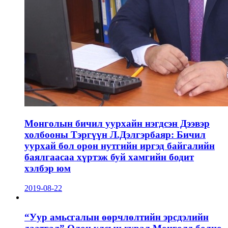
Монголын бичил уурхайн нэгдсэн Дээвэр
холбооны Тэргүүн Л.Дэлгэрбаяр: Бичил
уурхай бол орон нутгийн иргэд байгалийн
баялгаасаа хүртэж буй хамгийн бодит
хэлбэр юм
2019-08-22
“Уур амьсгалын өөрчлөлтийн эрсдэлийн