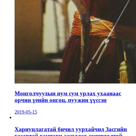
Монголчуудын нум сум урлах ухаанаас
орчин үеийн онгоц, пуужин үүссэн
2019-05-15
Хариуцлагатай бичил уурхайчид Засгийн
газартай хамтарч ажиллах сонирхолтой