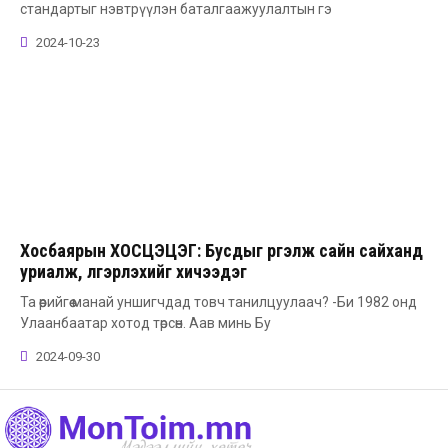
стандартыг нэвтрүүлэн баталгаажуулалтын гэ
2024-10-23
Хосбаярын ХОСЦЭЦЭГ: Бусдыг үргэлж сайн сайханд
уриалж, үлгэрлэхийг хичээдэг
Та өөрийгөө манай уншигчдад товч танилцуулаач? -Би 1982 онд
Улаанбаатар хотод төрсөн. Аав минь Бу
2024-09-30