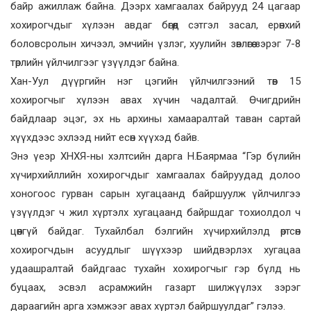
байр ажиллаж байна. Дээрх хамгаалах байрууд 24 цагаар
хохирогчдыг хүлээн авдаг бөгөөд сэтгэл засал, ерөнхий
боловсролын хичээл, эмчийн үзлэг, хуулийн зөвлөгөө зэрэг 7-8
төрлийн үйлчилгээг үзүүлдэг байна.
Хан-Уул дүүргийн нэг цэгийн үйлчилгээний төв 15
хохирогчыг хүлээн авах хүчин чадалтай. Өчигдрийн
байдлаар эцэг, эх нь архины хамааралтай таван сартай
хүүхдээс эхлээд нийт есөн хүүхэд байв.
Энэ үеэр ХНХЯ-ны хэлтсийн дарга Н.Баярмаа “Гэр бүлийн
хүчирхийллийн хохирогчдыг хамгаалах байруудад долоо
хоногоос гурван сарын хугацаанд байршуулж үйлчилгээ
үзүүлдэг ч жил хүртэлх хугацаанд байршдаг тохиолдол ч
цөөнгүй байдаг. Тухайлбал бэлгийн хүчирхийлэлд өртсөн
хохирогчдын асуудлыг шүүхээр шийдвэрлэх хугацаа
удаашралтай байдгаас тухайн хохирогчыг гэр бүлд нь
буцаах, эсвэл асрамжийн газарт шилжүүлэх зэрэг
дараагийн арга хэмжээг авах хүртэл байршуулдаг” гэлээ.