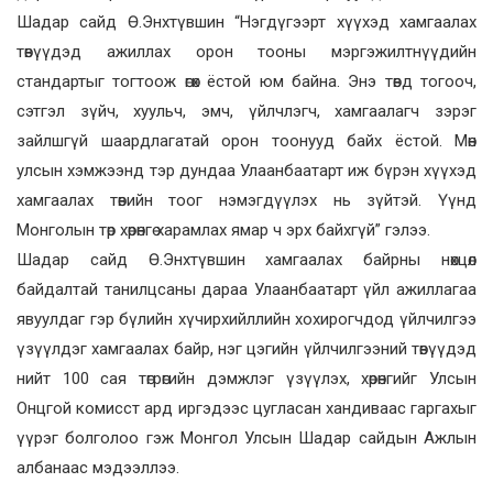
Шадар сайд Ө.Энхтүвшин “Нэгдүгээрт хүүхэд хамгаалах
төвүүдэд ажиллах орон тооны мэргэжилтнүүдийн
стандартыг тогтоож өгөх ёстой юм байна. Энэ төвд тогооч,
сэтгэл зүйч, хуульч, эмч, үйлчлэгч, хамгаалагч зэрэг
зайлшгүй шаардлагатай орон тоонууд байх ёстой. Мөн
улсын хэмжээнд тэр дундаа Улаанбаатарт иж бүрэн хүүхэд
хамгаалах төвийн тоог нэмэгдүүлэх нь зүйтэй. Үүнд
Монголын төр хөрөнгө харамлах ямар ч эрх байхгүй” гэлээ.
Шадар сайд Ө.Энхтүвшин хамгаалах байрны нөхцөл
байдалтай танилцсаны дараа Улаанбаатарт үйл ажиллагаа
явуулдаг гэр бүлийн хүчирхийллийн хохирогчдод үйлчилгээ
үзүүлдэг хамгаалах байр, нэг цэгийн үйлчилгээний төвүүдэд
нийт 100 сая төгрөгийн дэмжлэг үзүүлэх, хөрөнгийг Улсын
Онцгой комисст ард иргэдээс цугласан хандиваас гаргахыг
үүрэг болголоо гэж Монгол Улсын Шадар сайдын Ажлын
албанаас мэдээллээ.