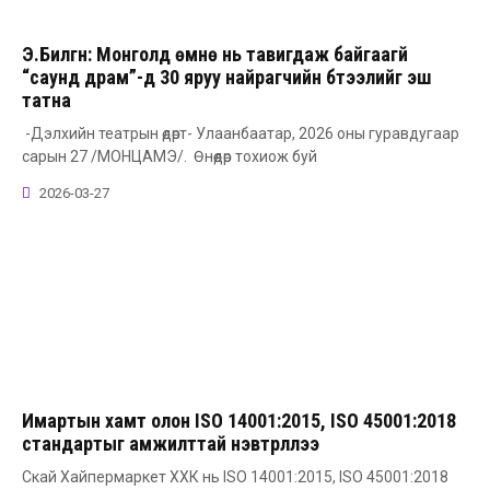
Э.Билгүүн: Монголд өмнө нь тавигдаж байгаагүй
“саунд драм”-д 30 яруу найрагчийн бүтээлийг эш
татна
-Дэлхийн театрын өдөрт- Улаанбаатар, 2026 оны гуравдугаар
сарын 27 /МОНЦАМЭ/. Өнөөдөр тохиож буй
2026-03-27
Имартын хамт олон ISO 14001:2015, ISO 45001:2018
стандартыг амжилттай нэвтрүүллээ
Скай Хайпермаркет ХХК нь ISO 14001:2015, ISO 45001:2018