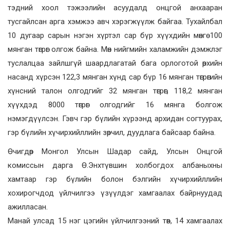
тэдний хоол тэжээлийн асуудалд онцгой анхааран
тусгайлсан арга хэмжээ авч хэрэгжүүлж байгаа. Тухайлбал
10 дугаар сарын нэгэн хүртэл сар бүр хүүхдийн мөнгө 100
мянган төгрөг
олгож байна. Мөн нийгмийн халамжийн дэмжлэг
туслалцаа зайлшгүй шаардлагатай бага орлоготой өрхийн
насанд хүрсэн 122,3 мянган хүнд сар бүр 16 мянган төгрөгийн
хүнсний талон олгодгийг 32 мянган төгрөг, 118,2 мянган
хүүхдэд 8000 төгрөг олгодгийг 16 мянга болгож
нэмэгдүүлсэн. Гэвч гэр бүлийн хүрээнд архидан согтуурах,
гэр бүлийн хүчирхийллийн зөрчил, дуудлага байсаар байна.
Өчигдөр Монгол Улсын Шадар сайд, Улсын Онцгой
комиссын дарга Ө.Энхтүвшин холбогдох албаныхны
хамтаар гэр бүлийн болон бэлгийн хүчирхийллийн
хохирогчдод үйлчилгээ үзүүлдэг хамгаалах байрнуудад
ажилласан.
Манай улсад 15 нэг цэгийн үйлчилгээний төв, 14 хамгаалах