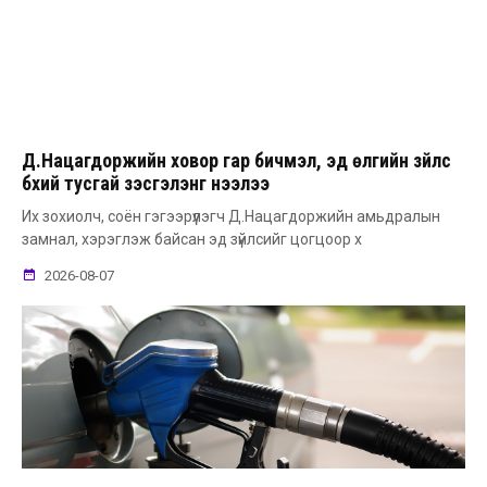
Д.Нацагдоржийн ховор гар бичмэл, эд өлгийн зүйлс
бүхий тусгай үзэсгэлэнг нээлээ
Их зохиолч, соён гэгээрүүлэгч Д.Нацагдоржийн амьдралын
замнал, хэрэглэж байсан эд зүйлсийг цогцоор х
2026-08-07