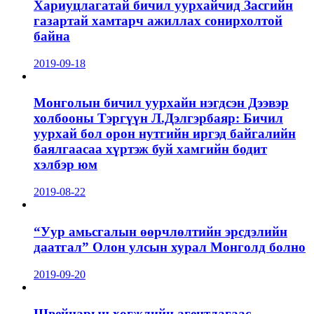
Хариуцлагатай бичил уурхайчид Засгийн
газартай хамтарч ажиллах сонирхолтой
байна
2019-09-18
Монголын бичил уурхайн нэгдсэн Дээвэр
холбооны Тэргүүн Л.Дэлгэрбаяр: Бичил
уурхай бол орон нутгийн иргэд байгалийн
баялгаасаа хүртэж буй хамгийн бодит
хэлбэр юм
2019-08-22
“Уур амьсгалын өөрчлөлтийн эрсдэлийн
даатгал” Олон улсын хурал Монголд болно
2019-09-20
Швейцарын хөгжлийн агентлагаас