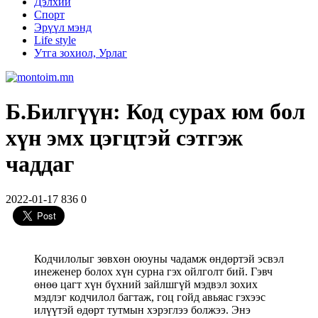
Дэлхий
Спорт
Эрүүл мэнд
Life style
Утга зохиол, Урлаг
Б.Билгүүн: Код сурах юм бол
хүн эмх цэгцтэй сэтгэж
чаддаг
2022-01-17
836
0
Кодчилолыг зөвхөн оюуны чадамж өндөртэй эсвэл
инеженер болох хүн сурна гэх ойлголт бий. Гэвч
өнөө цагт хүн бүхний зайлшгүй мэдвэл зохих
мэдлэг кодчилол багтаж, гоц гойд авьяас гэхээс
илүүтэй өдөрт тутмын хэрэглээ болжээ. Энэ