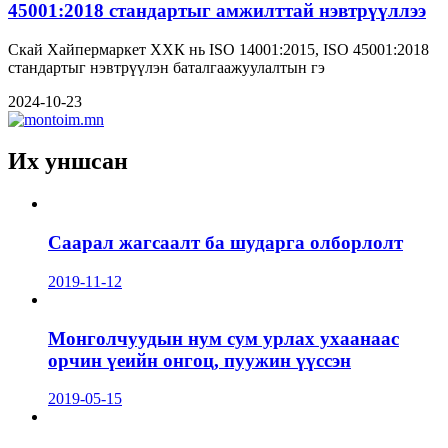
45001:2018 стандартыг амжилттай нэвтрүүллээ
Скай Хайпермаркет ХХК нь ISO 14001:2015, ISO 45001:2018
стандартыг нэвтрүүлэн баталгаажуулалтын гэ
2024-10-23
Их уншсан
Саарал жагсаалт ба шударга олборлолт
2019-11-12
Монголчуудын нум сум урлах ухаанаас
орчин үеийн онгоц, пуужин үүссэн
2019-05-15