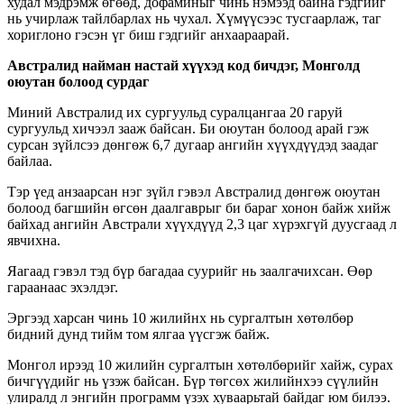
худал мэдрэмж өгөөд, дофаминыг чинь нэмээд байна гэдгийг
нь учирлаж тайлбарлах нь чухал. Хүмүүсээс тусгаарлаж, таг
хориглоно гэсэн үг биш гэдгийг анхаараарай.
Австралид найман настай хүүхэд код бичдэг, Монголд
оюутан болоод сурдаг
Миний Австралид их сургуульд суралцангаа 20 гаруй
сургуульд хичээл зааж байсан. Би оюутан болоод арай гэж
сурсан зүйлсээ дөнгөж 6,7 дугаар ангийн хүүхдүүдэд заадаг
байлаа.
Тэр үед анзаарсан нэг зүйл гэвэл Австралид дөнгөж оюутан
болоод багшийн өгсөн даалгаврыг би бараг хонон байж хийж
байхад ангийн Австрали хүүхдүүд 2,3 цаг хүрэхгүй дуусгаад л
явчихна.
Яагаад гэвэл тэд бүр багадаа суурийг нь заалгачихсан. Өөр
гараанаас эхэлдэг.
Эргээд харсан чинь 10 жилийнх нь сургалтын хөтөлбөр
бидний дунд тийм том ялгаа үүсгэж байж.
Монгол ирээд 10 жилийн сургалтын хөтөлбөрийг хайж, сурах
бичгүүдийг нь үзэж байсан. Бүр төгсөх жилийнхээ сүүлийн
улиралд л энгийн программ үзэх хуваарьтай байдаг юм билээ.