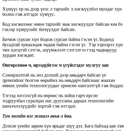
Хүмүүс ер нь дээр үеэс л
тархийг л хөгжүүлбэл мундаг хүн
болно гэж итгэдэг хүмүүс.
Код хөгжихөөс өмнө тархийг яаж хөгжүүлдэг байсан юм бэ
гэхээр хүмүүсийг бичүүлдэг байсан.
Бичиж сурсан хүн бодож сурсан байна гэсэн үг. Бодоод
бусадтай хуваалцаж чадаж байна гэсэн үг.
Тэр хэрээрээ хүн
эмх цэгцтэй сэтгэх, шүүмжлэлт сэтгэлгээ гээд чадварууд
хурдан хөгждөг.
Өнгөрсөнөө ч, ирээдүйгээс ч үгүйсгэдэг мулгуу зан
Сонирхолтой нь энэ дэлхий дээр амьдарч байсан үе
/generation/ болгон
өөрийнх нь амьдарч байснаас жаахан
өмнөх үеийн технологуудыг ерөөсөө хангалтгүй гэж боддог.
Тэгээд зогсохгүй нь өөрөөс нь хойш гарч ирсэн
тодруулбал
суралцах нас дууссаны дараах технологийн
шинэчлэлүүдийг хортой гэж итгэдэг.
Тун энгийн нэг жишээ авъя л даа.
Дээхэн үеийн зарим хүн ярьдаг шүү дээ. Бага байхад аав ээж