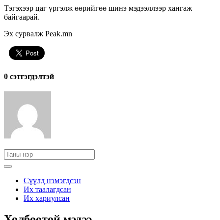
Тэгэхээр цаг үргэлж өөрийгөө шинэ мэдээллээр хангаж
байгаарай.
Эх сурвалж Peak.mn
0 cэтгэгдэлтэй
Сүүлд нэмэгдсэн
Их таалагдсан
Их хариулсан
Холбоотой мэдээ