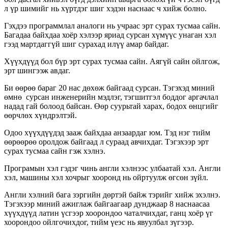
л үр шимийг нь хүртдэг шиг хэдэн наснаас ч хийж болно.
Гэхдээ программлал аналоги нь учраас эрт сурах тусмаа сайн.
Багадаа байхдаа хоёр хэлээр яриад сурсан хүмүүс унаган хэл
гээд мартдаггүй шиг сурахад илүү амар байдаг.
Хүүхдүүд бол бүр эрт сурах тусмаа сайн. Аягүй сайн ойлгож,
эрт шингээж авдаг.
Би өөрөө бараг 20 нас дөхөж байгаад сурсан. Тэгэхэд миний
өмнө сурсан инженерийн мэдлэг, тэгшитгэл боддог аргачлал
надад гай болоод байсан. Өөр суурьтай харах, бодох өнцгийг
өөрчлөх хүндрэлтэй.
Одоо хүүхдүүдэд зааж байхдаа анзаардаг юм. Тэд нэг тийм
өөрөөрөө оролдож байгаад л сураад авчихдаг. Тэгэхээр эрт
сурах тусмаа сайн гэж хэлнэ.
Програмын хэл гэдэг чинь англи хэлнээс улбаатай хэл. Англи
хэл, машины хэл хочрыг хооронд нь ойртуулж өгсөн зүйл.
Англи хэлний бага зэргийн дөртэй байж тэрийг хийж эхэлнэ.
Тэгэхээр миний ажиглаж байгаагаар дунджаар 8 наснаасаа
хүүхдүүд латин үсгээр хоорондоо чаталчихдаг, ганц хоёр үг
хоорондоо ойлгочихдог, тийм үеэс нь явуулбал зүгээр.