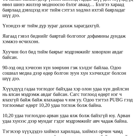
өвөл шинэ жилээр модноосоо бэлэг аваад… Бэлгээ хараад
баярлаад дэвхцээд нэг тийм сэтгэл хөдлөл ихтэй баярладаг
шүү дээ.
Үнэндээ яг тийм дүр зураг дахиж харагдахгүй.
Яагаад гэвэл биднийг баяртай болгопог дофамины дундаж
хэмжээ өсчихсөн.
Хуучин бол бид тийм баярыг мэдрэмжийг ховорхон авдаг
байсан.
90-ээд онд хэчнээн хүн хөөрхөн гэж хэлдэг байлаа. Одоо
сошиал медиа дээр өдөр болгон зуун хүн хэлчихдэг болсон
шүү дээ.
Хүүхдүүд гадаа тоглодог байхдаа хэр олон удаа хүн дийлсэн
нь ялсан мэдрэмж авдаг байсан. Сагс тоглоод өдөрт нэг ч
ялахгүй байж байж ялахаараа ч юм уу. Одоо тэгтэл PUBG гээд
тоглоомыг өдөрт 10,20 удаа тоглож болж байна.
10,20 удаа тоглохдоо арван удаа ялж болж байхгүй юу. Арван
удаа хүнээс дээр мундаг гэдэг мэдрэмжийг авч чадаж байна.
Тэгэхээр хүүхдэдээ хиймэл харилцаа, хиймэл орчин чамд