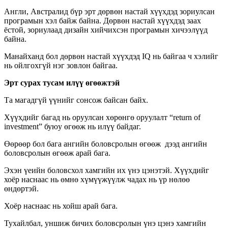
Англи, Австралид бүр эрт дөрвөн настай хүүхдэд зориулсан
програмын хэл байж байна. Дөрвөн настай хүүхдэд заах
ёстой, зориулаад дизайн хийчихсэн програмын хичээлүүд
байна.
Манайханд бол
дөрвөн настай хүүхдэд IQ нь байгаа ч хэлийг
нь ойлгохгүй нэг зовлон байгаа
.
Эрт сурах тусам илүү өгөөжтэй
Та магадгүй үүнийг сонсож байсан байх.
Хүүхдийг багад нь оруулсан хөрөнгө оруулалт “return of
investment” буюу өгөөж нь илүү байдаг.
Өөрөөр бол бага ангийн боловсролын өгөөж дээд ангийн
боловсролын өгөөж арай бага.
Эхэн үеийн боловсхол хамгийн их үнэ цэнэтэй. Хүүхдийг
хоёр наснаас нь өмнө хүмүүжүүлж чадах нь үр нөлөө
өндөртэй.
Хоёр наснаас нь хойш арай бага.
Тухайлбал, уншиж бичих боловсролын үнэ цэнэ хамгийн