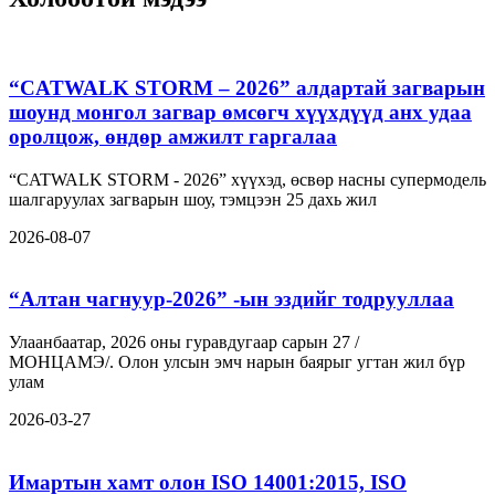
“CATWALK STORM – 2026” алдартай загварын
шоунд монгол загвар өмсөгч хүүхдүүд анх удаа
оролцож, өндөр амжилт гаргалаа
“CATWALK STORM - 2026” хүүхэд, өсвөр насны супермодель
шалгаруулах загварын шоу, тэмцээн 25 дахь жил
2026-08-07
“Алтан чагнуур-2026” -ын эздийг тодрууллаа
Улаанбаатар, 2026 оны гуравдугаар сарын 27 /
МОНЦАМЭ/. Олон улсын эмч нарын баярыг угтан жил бүр
улам
2026-03-27
Имартын хамт олон ISO 14001:2015, ISO