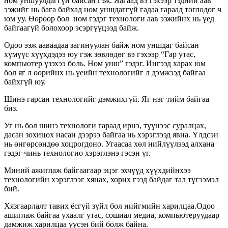
ном уншуулдаггүй байсан гэж. Яагаад вэ гэхээр тэдний аав
ээжийг нь бага байхад ном уншдаггүй гадаа гараад тоглодог ч
юм уу. Өөрөөр бол ном гэдэг технологи аав ээжийнх нь үед
байгаагүй болохоор эсэргүүцээд байж.
Одоо ээж ааваадаа загинуулан байж ном уншдаг байсан
хүмүүс хүүхдэдээ юу гэж зөвлөдөг вэ гэхээр “Гар утас,
компьютер үзэхээ боль. Ном унш” гэдэг. Ингээд харах юм
бол
яг л өөрийнх нь үеийн технологийг л дэмжээд байгаа
байхгүй юу.
Шинэ гарсан технологийг дэмжихгүй. Яг нэг тийм байгаа
биз.
Уг нь бол шинэ технологи гараад ирнэ, түүнээс суралцах,
дасан зохицох насан дээрээ байгаа нь хэрэглээд явна. Үлдсэн
нь өнгөрсөндөө хоцрогдоно. Угаасаа
хөл нийлүүлээд алхана
гэдэг чинь технологио хэрэглэнэ гэсэн үг.
Миний ажиглаж байгаагаар эцэг эхчүүд хүүхдийнхээ
технологийн хэрэглээг хянах, хорих гээд байдаг тал түгээмэл
бий.
Хязгаарлалт тавих ёсгүй зүйл бол нийгмийн харилцаа.Одоо
ашиглаж байгаа ухаалг утас, сошиал медиа, компьютеруудаар
дамжиж харилцаа үүсэн бий болж байна.