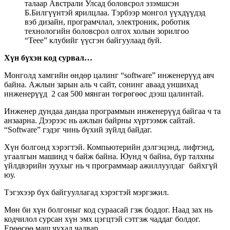
талаар Австрали Улсад боловсрол эзэмшсэн
Б.Билгүүнтэй ярилцлаа. Тэрбээр монгол үүхдүүдэд
вэб дизайн, програмчлал, электроник, роботик
технологийн боловсрол олгох холын зорилгоо
“Теее” клубийг үүсгэн байгуулаад буй.
Хүн бүхэн код сурвал…
Монголд хамгийн өндөр цалинг “software” инженерүүд авч
байна. Ажлын зарын аль ч сайт, сонинг аваад уншихад
инженерүүд 2 сая 500 мянган төгрөгөөс дээш цалинтай.
Инженер дундаа дандаа программын инженерүүд байгаа ч та
анзаарна. Дээрээс нь ажлын байрны хүртээмж сайтай.
“Software” гэдэг чинь бүхий зүйлд байдаг.
Хүн болгонд хэрэгтэй. Компьютерийн дэлгэцэнд, лифтэнд,
угаалгын машинд ч байж байна. Юунд ч байна, бүр талхны
үйлдвэрийн зуухыг нь ч программаар ажиллуулдаг байхгүй
юу.
Тэгэхээр бүх байгууллагад хэрэгтэй мэргэжил.
Мөн би хүн болгоныг код сураасай гэж боддог. Наад зах нь
кодчилол сурсан хүн эмх цэгцтэй сэтгэж чаддаг болдог.
Ерөөсөө маш чухал чадвар.