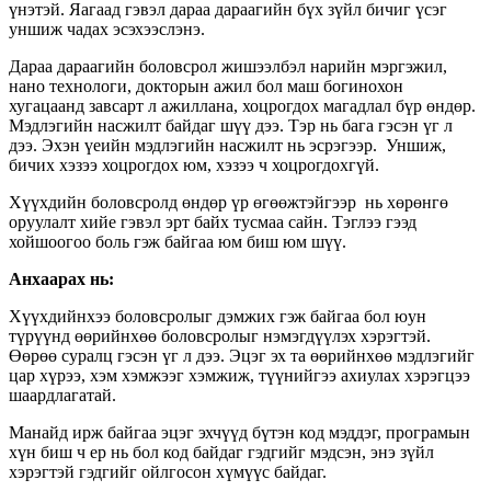
үнэтэй. Яагаад гэвэл дараа дараагийн бүх зүйл бичиг үсэг
уншиж чадах эсэхээслэнэ.
Дараа дараагийн боловсрол жишээлбэл нарийн мэргэжил,
нано технологи, докторын ажил бол маш богинохон
хугацаанд завсарт л ажиллана, хоцрогдох магадлал бүр өндөр.
Мэдлэгийн насжилт байдаг шүү дээ. Тэр нь бага гэсэн үг л
дээ. Эхэн үеийн мэдлэгийн насжилт нь эсрэгээр. Уншиж,
бичих хэзээ хоцрогдох юм, хэзээ ч хоцрогдохгүй.
Хүүхдийн
боловсролд өндөр үр өгөөжтэйгээр нь хөрөнгө
оруулалт хийе гэвэл эрт байх тусмаа сайн. Тэглээ гээд
хойшоогоо боль гэж байгаа юм биш юм шүү.
Анхаарах нь:
Хүүхдийнхээ боловсролыг дэмжих гэж байгаа бол юун
түрүүнд өөрийнхөө боловсролыг нэмэгдүүлэх хэрэгтэй.
Өөрөө суралц гэсэн үг л дээ. Эцэг эх та өөрийнхөө мэдлэгийг
цар хүрээ, хэм хэмжээг хэмжиж, түүнийгээ ахиулах хэрэгцээ
шаардлагатай.
Манайд ирж байгаа эцэг эхчүүд бүтэн код мэддэг, програмын
хүн биш ч ер нь бол код байдаг гэдгийг мэдсэн, энэ зүйл
хэрэгтэй гэдгийг ойлгосон хүмүүс байдаг.