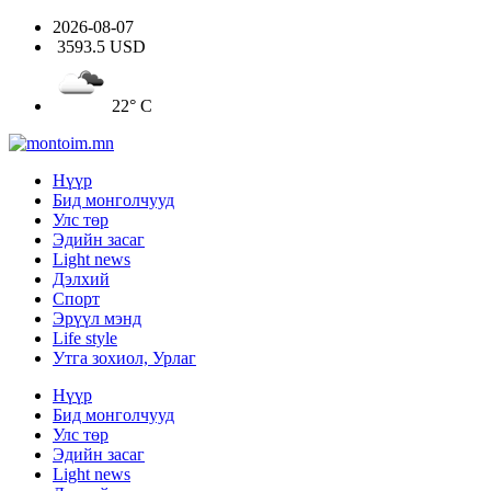
2026-08-07
3593.5 USD
22° C
Нүүр
Бид монголчууд
Улс төр
Эдийн засаг
Light news
Дэлхий
Спорт
Эрүүл мэнд
Life style
Утга зохиол, Урлаг
Нүүр
Бид монголчууд
Улс төр
Эдийн засаг
Light news