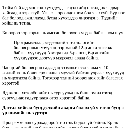
Тийм байхад
монгол хүүхдүүдээс дэлхийд өрсөлдөх чадвар
хайгаад ч хэрэггүй. Угаасаа өрсөлдөх юм бол ялахгүй.
Бүр нэг
баг болоод ажиллахад бусад хүүхэддээ чирэгдэнэ. Тэднийг
хойш нь татна.
Би өөрөө тэр горыг нь амссан болохоор мэдэж байгаа юм шүү.
Программчлал, мэдээллийн технологийн
боловсролын үзүүлэлтээр манай 12-р анги төгсөж
байгаа хүүхдүүд Австралид 5-р анги, 6-р ангийн
хүүхдүүдээс доогуур мэдээлэл аваад байна.
Чанартай боловсрол гадаадад эзэмшье гээд явлаа ч 10
жилийнх нь боловсрол чанар муутай байсан учраас хүүхдүүд
нь чирэгдээд байна. Тэгэхээр тэдний хоорондох зайг багасгах
хэрэгтэй.
Ядаж энэ хөтөлбөрийг нь сургуульд нь биш юм аа гэхэд
сургуулиас гадуур зааж өгөх хэрэгтэй байна.
Дасгал хийвэл бүгд дэлхийн аварга болохгүй ч гэсэн бүгд л
үр шимийг нь хүртдэг
Программчлал сурахад оройтно гэж бодохгүй байна. Ер нь
бол дасгал хийвэл бүгд дэлхийн аварга болохгүй ч гэсэн бүгд