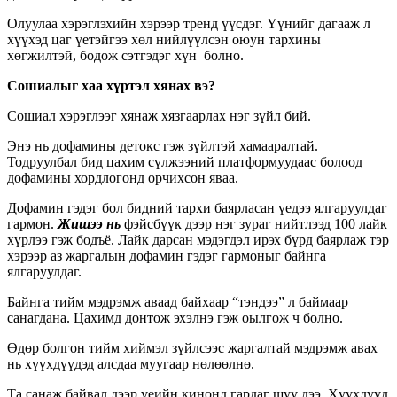
Олуулаа хэрэглэхийн хэрээр тренд үүсдэг. Үүнийг дагааж л
хүүхэд цаг үетэйгээ хөл нийлүүлсэн оюун тархины
хөгжилтэй, бодож сэтгэдэг хүн болно.
Сошиалыг хаа хүртэл хянах вэ?
Сошиал хэрэглээг хянаж хязгаарлах нэг зүйл бий.
Энэ нь дофамины детокс гэж зүйлтэй хамааралтай.
Тодруулбал
бид цахим сүлжээний платформуудаас болоод
дофамины хордлогонд орчихсон яваа.
Дофамин гэдэг бол бидний тархи баярласан үедээ ялгаруулдаг
гармон.
Жишээ нь
фэйсбүүк дээр нэг зураг нийтлээд 100 лайк
хүрлээ гэж бодъё. Лайк дарсан мэдэгдэл ирэх бүрд баярлаж тэр
хэрээр аз жаргалын дофамин гэдэг гармоныг байнга
ялгаруулдаг.
Байнга тийм мэдрэмж аваад байхаар “тэндээ” л баймаар
санагдана. Цахимд донтож эхэлнэ гэж оылгож ч болно.
Өдөр болгон тийм хиймэл зүйлсээс жаргалтай мэдрэмж авах
нь хүүхдүүдэд алсдаа муугаар нөлөөлнө.
Та санаж байвал дээр үеийн кинонд гардаг шүү дээ. Хүүхдүүд