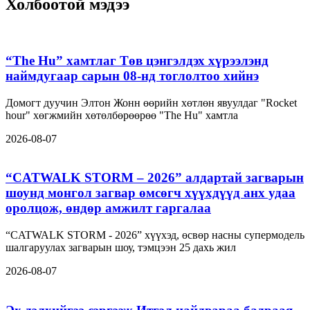
Холбоотой мэдээ
“The Hu” хамтлаг Төв цэнгэлдэх хүрээлэнд
наймдугаар сарын 08-нд тоглолтоо хийнэ
Домогт дуучин Элтон Жонн өөрийн хөтлөн явуулдаг "Rocket
hour" хөгжмийн хөтөлбөрөөрөө "The Hu" хамтла
2026-08-07
“CATWALK STORM – 2026” алдартай загварын
шоунд монгол загвар өмсөгч хүүхдүүд анх удаа
оролцож, өндөр амжилт гаргалаа
“CATWALK STORM - 2026” хүүхэд, өсвөр насны супермодель
шалгаруулах загварын шоу, тэмцээн 25 дахь жил
2026-08-07