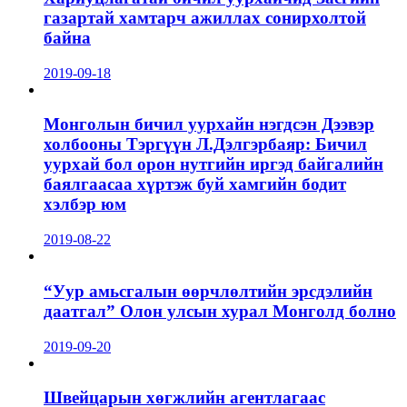
газартай хамтарч ажиллах сонирхолтой
байна
2019-09-18
Монголын бичил уурхайн нэгдсэн Дээвэр
холбооны Тэргүүн Л.Дэлгэрбаяр: Бичил
уурхай бол орон нутгийн иргэд байгалийн
баялгаасаа хүртэж буй хамгийн бодит
хэлбэр юм
2019-08-22
“Уур амьсгалын өөрчлөлтийн эрсдэлийн
даатгал” Олон улсын хурал Монголд болно
2019-09-20
Швейцарын хөгжлийн агентлагаас