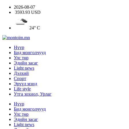
2026-08-07
3593.93 USD
24° C
Нүүр
Бид монголчууд
Улс төр
Эдийн засаг
Light news
Дэлхий
Спорт
Эрүүл мэнд
Life style
Утга зохиол, Урлаг
Нүүр
Бид монголчууд
Улс төр
Эдийн засаг
Light news