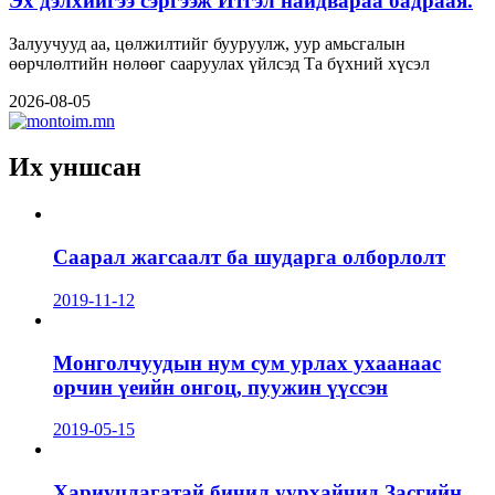
Эх дэлхийгээ сэргээж Итгэл найдвараа бадраая.
Залуучууд аа, цөлжилтийг бууруулж, уур амьсгалын
өөрчлөлтийн нөлөөг сааруулах үйлсэд Та бүхний хүсэл
2026-08-05
Их уншсан
Саарал жагсаалт ба шударга олборлолт
2019-11-12
Монголчуудын нум сум урлах ухаанаас
орчин үеийн онгоц, пуужин үүссэн
2019-05-15
Хариуцлагатай бичил уурхайчид Засгийн