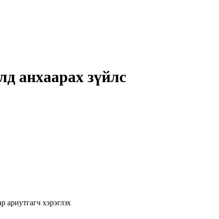
лд анхаарах зүйлс
ар ариутгагч хэрэглэх