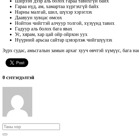
Ширээн дээр аль болох гараа тавихгүй байх
Гараа нүд, ам, хамартаа хүргэхгүй байх
Нарны малгай, шил, шүхэр хэрэглэх
Даавуун хувцас өмсөх
Нойтон чийгтэй алчуур толгой, хүзүүнд тавих
Гадуур аль болох бага явах
Ус, хярам, хар цай ойр ойрхон уух
Нүүрний арьсаа сайтар цэвэрлэж чийгшүүлэх
Зүрх судас, амьсгалын замын архаг хууч өвчтэй хүмүүс, бага 
0 cэтгэгдэлтэй