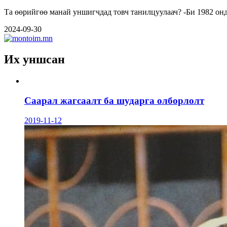
Та өөрийгөө манай унши
2024-09-30
Их уншсан
Саарал жагсаалт ба шударга олборлолт
2019-11-12