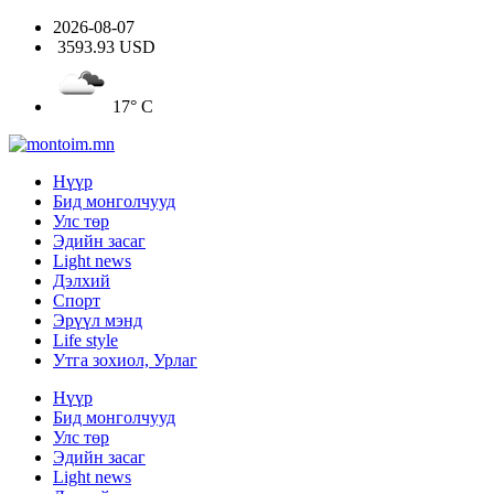
2026-08-07
3593.93 USD
17° C
Нүүр
Бид монголчууд
Улс төр
Эдийн засаг
Light news
Дэлхий
Спорт
Эрүүл мэнд
Life style
Утга зохиол, Урлаг
Нүүр
Бид монголчууд
Улс төр
Эдийн засаг
Light news