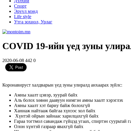
Дэлхий
Спорт
Эрүүл мэнд
Life style
Утга зохиол, Урлаг
COVID 19-ийн үед зуны улира
2020-06-08
442
0
Коронавируст халдварын үед зуны улиралд анхаарах зүйлс:
Амны хаалт цэвэр, хуурай байх
Аль болох хөвөн даавуун нимгэн амны хаалт хэрэглэх
Амны хаалт хэт бариу байж болохгүй
Ханиаж найтааж байгаа хүнээс хол байх
Хүнтэй ойрын зайнаас харилцахгүй байх
Гараа тогтмол савандаж гүйцэд угаах, спиртэн суурьтай г
Олон хүнтэй газраар явахгүй байх