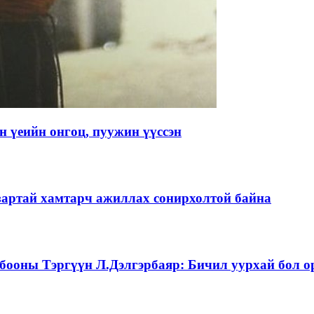
 үеийн онгоц, пуужин үүссэн
зартай хамтарч ажиллах сонирхолтой байна
бооны Тэргүүн Л.Дэлгэрбаяр: Бичил уурхай бол о