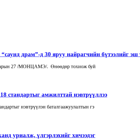
“саунд драм”-д 30 яруу найрагчийн бүтээлийг эш 
р сарын 27 /МОНЦАМЭ/. Өнөөдөр тохиож буй
018 стандартыг амжилттай нэвтрүүллээ
андартыг нэвтрүүлэн баталгаажуулалтын гэ
нд уриалж, үлгэрлэхийг хичээдэг