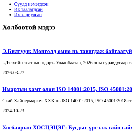
Сүүлд нэмэгдсэн
Их таалагдсан
Их хариулсан
Холбоотой мэдээ
Э.Билгүүн: Монголд өмнө нь тавигдаж байгаагүй 
-Дэлхийн театрын өдөрт- Улаанбаатар, 2026 оны гуравдугаа
2026-03-27
Имартын хамт олон ISO 14001:2015, ISO 45001:2
Скай Хайпермаркет ХХК нь ISO 14001:2015, ISO 45001:2018 ст
2024-10-23
Хосбаярын ХОСЦЭЦЭГ: Бусдыг үргэлж сайн сайха