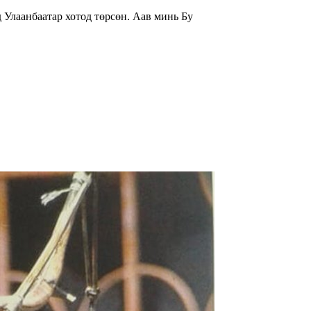
гчдад товч танилцуулаач? -Би 1982 онд Улаанбаатар хотод төрсөн. Аав минь Бу