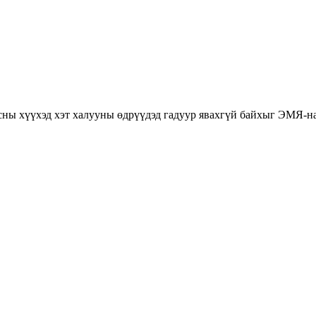
насны хүүхэд хэт халууны өдрүүдэд гадуур явахгүй байхыг ЭМЯ-н