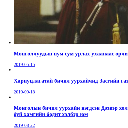
Монголчуудын нум сум урлах ухаанаас орчин
2019-05-15
Хариуцлагатай бичил уурхайчид Засгийн га
2019-09-18
Монголын бичил уурхайн нэгдсэн Дээвэр хол
буй хамгийн бодит хэлбэр юм
2019-08-22