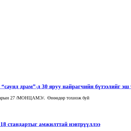
“саунд драм”-д 30 яруу найрагчийн бүтээлийг эш 
р сарын 27 /МОНЦАМЭ/. Өнөөдөр тохиож буй
018 стандартыг амжилттай нэвтрүүллээ