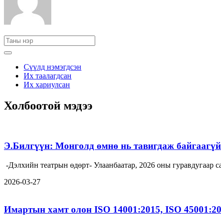
Сүүлд нэмэгдсэн
Их таалагдсан
Их хариулсан
Холбоотой мэдээ
Э.Билгүүн: Монголд өмнө нь тавигдаж байгаагүй 
-Дэлхийн театрын өдөрт- Улаанбаатар, 2026 оны гуравдугаа
2026-03-27
Имартын хамт олон ISO 14001:2015, ISO 45001:2