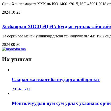
Скай Хайпермаркет ХХК нь ISO 14001:2015, ISO 45001:2018 ст
2024-10-23
Хосбаярын ХОСЦЭЦЭГ: Бусдыг үргэлж сайн сайха
Та өөрийгөө манай унши
2024-09-30
Их уншсан
Саарал жагсаалт ба шударга олборлолт
2019-11-12
Монголчуудын нум сум урлах ухаанаас орчин