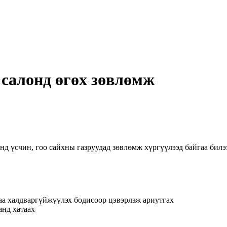
 салонд өгөх зөвлөмж
нд үсчин, гоо сайхны газруудад зөвлөмж хүргүүлээд байгаа билэ
раа халдваргүйжүүлэх бодисоор цэвэрлэж ариутгах
анд хатаах