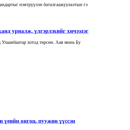
андартыг нэвтрүүлэн баталгаажуулалтын гэ
нд уриалж, үлгэрлэхийг хичээдэг
гчдад товч танилцуулаач? -Би 1982 онд Улаанбаатар хотод төрсөн. Аав минь Бу
 үеийн онгоц, пуужин үүссэн