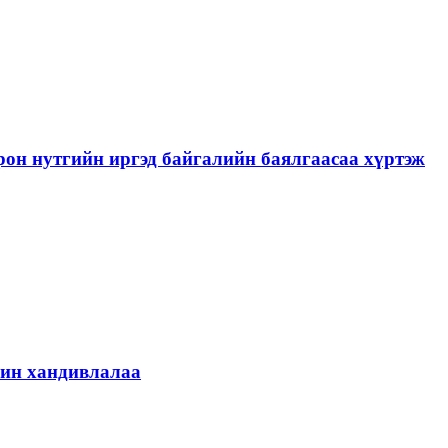
рон нутгийн иргэд байгалийн баялгаасаа хүртэж
шин хандивлалаа