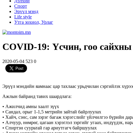
Дэлхий
Спорт
Эрүүл мэнд
Life style
Утга зохиол, Урлаг
COVID-19: Үсчин, гоо сайхны
2020-05-04
523
0
Эрүүл мэндийн яамнаас цар тахлаас урьдчилан сэргийлэх хүрээ
Ажлын байранд тавих шаардлага:
• Ажилчид амны хаалт зүүх
• Сандал, орыг 1-1,5 метрийн зайтай байрлуулах
• Хайч, сэнс, сам зэрэг багаж хэрэгслийг үйлчилгээ бүрийн да
• Алчуур, нөмрөг, цагаан хэрэглэл зэргийг угаах, индүүдэх, нар
• Спиртэн суурьтай гар ариутгагч байршуулах