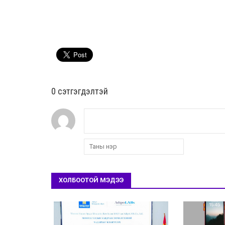
0 cэтгэгдэлтэй
ХОЛБООТОЙ МЭДЭЭ