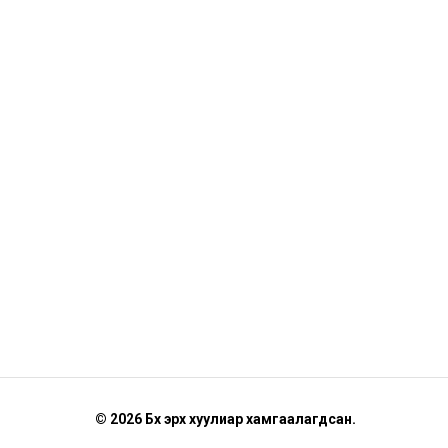
© 2026 Бүх эрх хуулиар хамгаалагдсан.