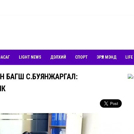
ЗАСАГ
LIGHT NEWS
ДЭЛХИЙ
СПОРТ
ЭРҮҮЛ МЭНД
LIFE
ИЙН БАГШ С.БУЯНЖАРГАЛ:
ИК