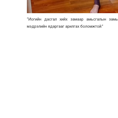
“Иогийн дасгал хийх замаар амьсгалын замын 
мэдрэлийн ядаргааг арилгах боломжтой.”