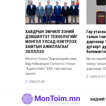
ХАВДРЫН ЭМЧИЛГЭЭНИЙ
Гар утасн
ДЭВШИЛТЭТ ТЕХНОЛОГИЙГ
талын тов
МОНГОЛ УЛСАД НЭВТРҮҮЛЭХ
дарснаар 1
ХАМТЫН АЖИЛЛАГААГ
дугаарт д
ЭХЛҮҮЛЛЭЭ
боломжто
Монгол Улсын Эрүүл мэндийн яам,
Иргэн өөрий
Бүгд Найрамдах Солонгос Улсын
хажуу талын
“АдипоЛабс” ХХК-тай хамтын
дарснаар 101
ажилл
2026-07-21
2026-07-28
БИДНИЙ 