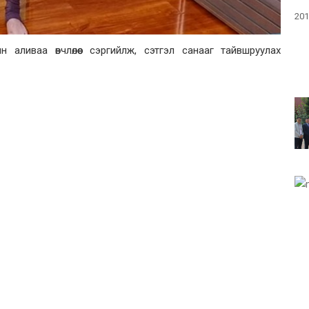
201
аливаа өвчлөлөөс сэргийлж, сэтгэл санааг тайвшруулах