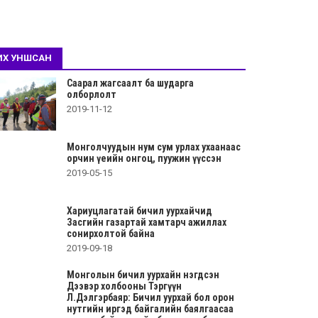
ИХ УНШСАН
Саарал жагсаалт ба шударга
олборлолт
2019-11-12
Монголчуудын нум сум урлах ухаанаас
орчин үеийн онгоц, пуужин үүссэн
2019-05-15
Хариуцлагатай бичил уурхайчид
Засгийн газартай хамтарч ажиллах
сонирхолтой байна
2019-09-18
Монголын бичил уурхайн нэгдсэн
Дээвэр холбооны Тэргүүн
Л.Дэлгэрбаяр: Бичил уурхай бол орон
нутгийн иргэд байгалийн баялгаасаа