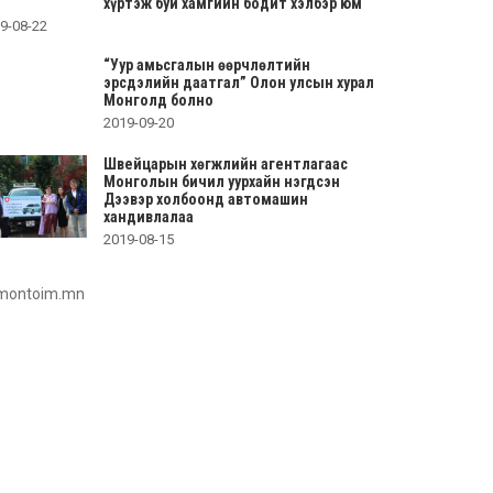
хүртэж буй хамгийн бодит хэлбэр юм
9-08-22
“Уур амьсгалын өөрчлөлтийн
эрсдэлийн даатгал” Олон улсын хурал
Монголд болно
2019-09-20
Швейцарын хөгжлийн агентлагаас
Монголын бичил уурхайн нэгдсэн
Дээвэр холбоонд автомашин
хандивлалаа
2019-08-15