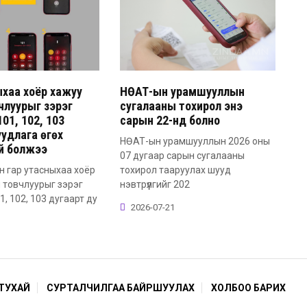
ыхаа хоёр хажуу
НӨАТ-ын урамшууллын
члуурыг зэрэг
сугалааны тохирол энэ
01, 102, 103
сарын 22-нд болно
уудлага өгөх
НӨАТ-ын урамшууллын 2026 оны
й болжээ
07 дугаар сарын сугалааны
н гар утасныхаа хоёр
тохирол тааруулах шууд
 товчлуурыг зэрэг
нэвтрүүлгийг 202
, 102, 103 дугаарт ду
2026-07-21
ТУХАЙ
СУРТАЛЧИЛГАА БАЙРШУУЛАХ
ХОЛБОО БАРИХ