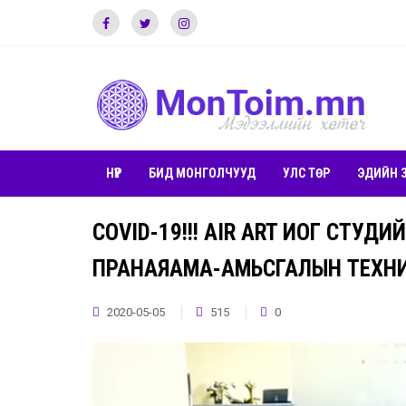
НҮҮР
БИД МОНГОЛЧУУД
УЛС ТӨР
ЭДИЙН 
COVID-19!!! AIR ART ИОГ СТУД
ПРАНАЯАМА-АМЬСГАЛЫН ТЕХН
2020-05-05
515
0