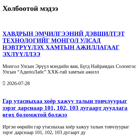
Холбоотой мэдээ
ХАВДРЫН ЭМЧИЛГЭЭНИЙ ДЭВШИЛТЭТ
ТЕХНОЛОГИЙГ МОНГОЛ УЛСАД
НЭВТРҮҮЛЭХ ХАМТЫН АЖИЛЛАГААГ
ЭХЛҮҮЛЛЭЭ
Монгол Улсын Эрүүл мэндийн яам, Бүгд Найрамдах Солонгос
Улсын “АдипоЛабс” ХХК-тай хамтын ажилл
2026-07-28
Гар утасныхаа хоёр хажуу талын товчлуурыг
зэрэг дарснаар 101, 102, 103 дугаарт дуудлага
өгөх боломжтой болжээ
Иргэн өөрийн гар утасныхаа хоёр хажуу талын товчлуурыг
зэрэг дарснаар 101, 102, 103 дугаарт ду