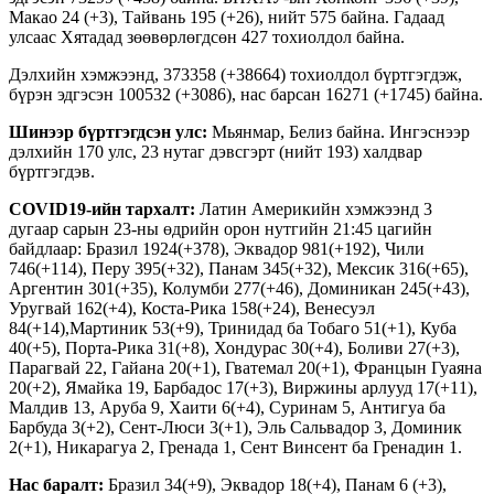
Макао 24 (+3), Тайвань 195 (+26), нийт 575 байна. Гадаад
улсаас Хятадад зөөвөрлөгдсөн 427 тохиолдол байна.
Дэлхийн хэмжээнд, 373358 (+38664) тохиолдол бүртгэгдэж,
бүрэн эдгэсэн 100532 (+3086), нас барсан 16271 (+1745) байна.
Шинээр бүртгэгдсэн улс:
Мьянмар, Белиз байна. Ингэснээр
дэлхийн 170 улс, 23 нутаг дэвсгэрт (нийт 193) халдвар
бүртгэгдэв.
COVID19-ийн тархалт:
Латин Америкийн хэмжээнд 3
дугаар сарын 23-ны өдрийн орон нутгийн 21:45 цагийн
байдлаар: Бразил 1924(+378), Эквадор 981(+192), Чили
746(+114), Перу 395(+32), Панам 345(+32), Мексик 316(+65),
Аргентин 301(+35), Колумби 277(+46), Доминикан 245(+43),
Уругвай 162(+4), Коста-Рика 158(+24), Венесуэл
84(+14),Мартиник 53(+9), Тринидад ба Тобаго 51(+1), Куба
40(+5), Порта-Рика 31(+8), Хондурас 30(+4), Боливи 27(+3),
Парагвай 22, Гайана 20(+1), Гватемал 20(+1), Францын Гуаяна
20(+2), Ямайка 19, Барбадос 17(+3), Виржины арлууд 17(+11),
Малдив 13, Аруба 9, Хаити 6(+4), Суринам 5, Антигуа ба
Барбуда 3(+2), Сент-Люси 3(+1), Эль Сальвадор 3, Доминик
2(+1), Никарагуа 2, Гренада 1, Сент Винсент ба Гренадин 1.
Нас баралт:
Бразил 34(+9), Эквадор 18(+4), Панам 6 (+3),