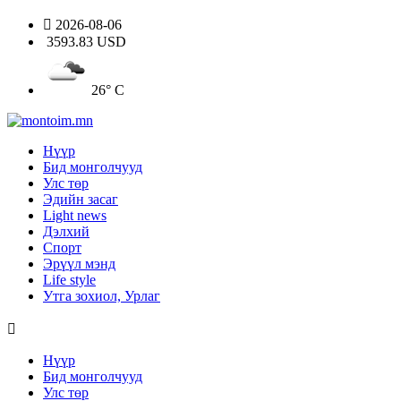
2026-08-06
3593.83 USD
26° C
Нүүр
Бид монголчууд
Улс төр
Эдийн засаг
Light news
Дэлхий
Спорт
Эрүүл мэнд
Life style
Утга зохиол, Урлаг
Нүүр
Бид монголчууд
Улс төр