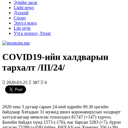
Эдийн засаг
Light news
Дэлхий
Спорт
Эрүүл мэнд
Life style
Утга зохиол, Урлаг
COVID19-ийн халдварын
тархалт /III/24/
2020-03-25
387
0
2020 оны 3 дугаар сарын 24-ний өдрийн 09.30 цагийн
байдлаар Хятадын 31 мужид шинэ коронавирусын халдварт
хатгалгаагаар өвчилсөн тохиолдол 81747 (+147) хүрчээ.
Биеийн байдал хүнд 1573 (-176), нас барсан 3283 (+7), бүрэн
эдгэсэн 73299 (+458) байна. БНХАУ-ын Хонконг 356 (+39),