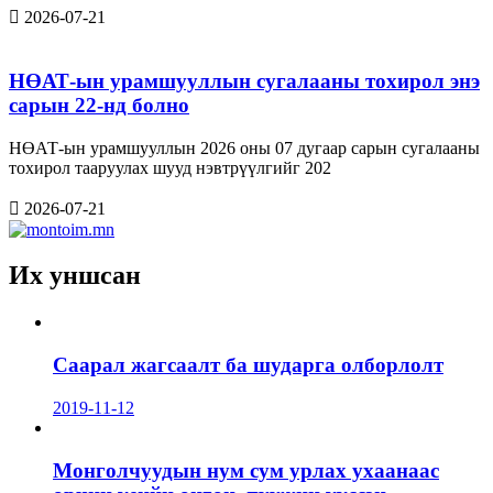
2026-07-21
НӨАТ-ын урамшууллын сугалааны тохирол энэ
сарын 22-нд болно
НӨАТ-ын урамшууллын 2026 оны 07 дугаар сарын сугалааны
тохирол тааруулах шууд нэвтрүүлгийг 202
2026-07-21
Их уншсан
Саарал жагсаалт ба шударга олборлолт
2019-11-12
Монголчуудын нум сум урлах ухаанаас