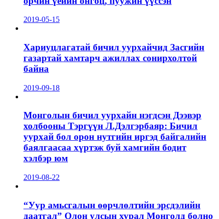
орчин үеийн онгоц, пуужин үүссэн
2019-05-15
Хариуцлагатай бичил уурхайчид Засгийн
газартай хамтарч ажиллах сонирхолтой
байна
2019-09-18
Монголын бичил уурхайн нэгдсэн Дээвэр
холбооны Тэргүүн Л.Дэлгэрбаяр: Бичил
уурхай бол орон нутгийн иргэд байгалийн
баялгаасаа хүртэж буй хамгийн бодит
хэлбэр юм
2019-08-22
“Уур амьсгалын өөрчлөлтийн эрсдэлийн
даатгал” Олон улсын хурал Монголд болно