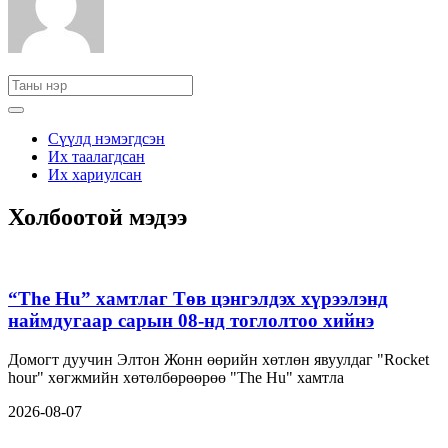
Сүүлд нэмэгдсэн
Их таалагдсан
Их хариулсан
Холбоотой мэдээ
“The Hu” хамтлаг Төв цэнгэлдэх хүрээлэнд
наймдугаар сарын 08-нд тоглолтоо хийнэ
Домогт дуучин Элтон Жонн өөрийн хөтлөн явуулдаг "Rocket
hour" хөгжмийн хөтөлбөрөөрөө "The Hu" хамтла
2026-08-07