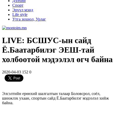
Дэлхий
Спорт
Эрүүл мэнд
Life style
Утга зохиол, Урлаг
LIVE: БСШУС-ын сайд
Ё.Баатарбилэг ЭЕШ-тай
холбоотой мэдээлэл өгч байна
2020-04-03
152
0
Элсэлтийн ерөнхий шалгалтын талаар Боловсрол, соёл,
шинжлэх ухаан, спортын сайд Ё.Баатарбилэг мэдээлэл хийж
байна.