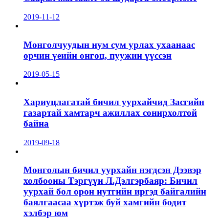
2019-11-12
Монголчуудын нум сум урлах ухаанаас
орчин үеийн онгоц, пуужин үүссэн
2019-05-15
Хариуцлагатай бичил уурхайчид Засгийн
газартай хамтарч ажиллах сонирхолтой
байна
2019-09-18
Монголын бичил уурхайн нэгдсэн Дээвэр
холбооны Тэргүүн Л.Дэлгэрбаяр: Бичил
уурхай бол орон нутгийн иргэд байгалийн
баялгаасаа хүртэж буй хамгийн бодит
хэлбэр юм