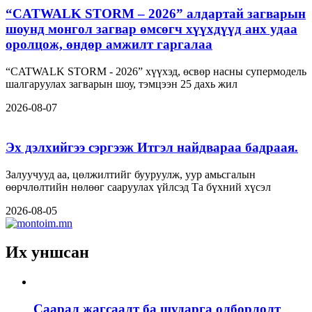
“CATWALK STORM – 2026” алдартай загварын
шоунд монгол загвар өмсөгч хүүхдүүд анх удаа
оролцож, өндөр амжилт гаргалаа
“CATWALK STORM - 2026” хүүхэд, өсвөр насны супермодель
шалгаруулах загварын шоу, тэмцээн 25 дахь жил
2026-08-07
Эх дэлхийгээ сэргээж Итгэл найдвараа бадраая.
Залуучууд аа, цөлжилтийг бууруулж, уур амьсгалын
өөрчлөлтийн нөлөөг сааруулах үйлсэд Та бүхний хүсэл
2026-08-05
Их уншсан
Саарал жагсаалт ба шударга олборлолт