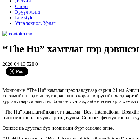
Дэлхий
Спорт
Эрүүл мэнд
Life style
Утга зохиол, Урлаг
“The Hu” хамтлаг нэр дэвшсэ
2020-04-13
528
0
Монголын “The Hu” хамтлаг ирэх тавдугаар сарын 21-нд Англ
хөгжмийн наадмын хугацааг шинэ коронавирусийн халдвартай хо
зургадугаар сарын 3-нд болгон сунгаж, албан ёсны арга хэмжээ
“The Hu” хамтлагийнхан уг наадамд “Best_International_Break
нийтийн санал асуулгаар тодруулна. Сонсогч фенүүд санал асу
Эхнээс нь дуустал бүх номинаци бүрт саналаа ѳгнѳ.
#TheHU хамтлаг нь “Best International Bteakthrough Band” хэсэгт