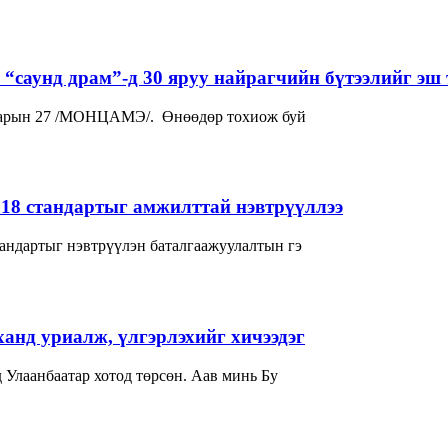
“саунд драм”-д 30 яруу найрагчийн бүтээлийг эш 
р сарын 27 /МОНЦАМЭ/. Өнөөдөр тохиож буй
018 стандартыг амжилттай нэвтрүүллээ
андартыг нэвтрүүлэн баталгаажуулалтын гэ
нд уриалж, үлгэрлэхийг хичээдэг
гчдад товч танилцуулаач? -Би 1982 онд Улаанбаатар хотод төрсөн. Аав минь Бу