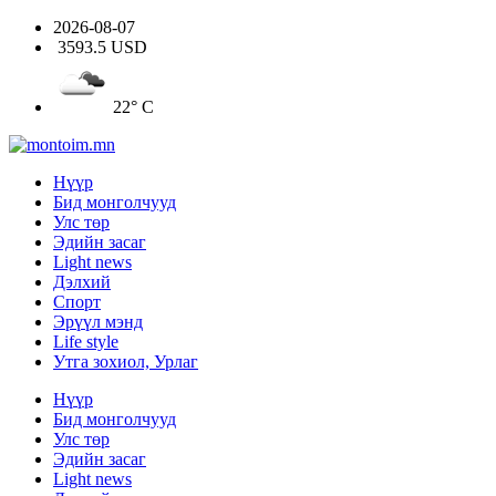
2026-08-07
3593.5 USD
22° C
Нүүр
Бид монголчууд
Улс төр
Эдийн засаг
Light news
Дэлхий
Спорт
Эрүүл мэнд
Life style
Утга зохиол, Урлаг
Нүүр
Бид монголчууд
Улс төр
Эдийн засаг
Light news