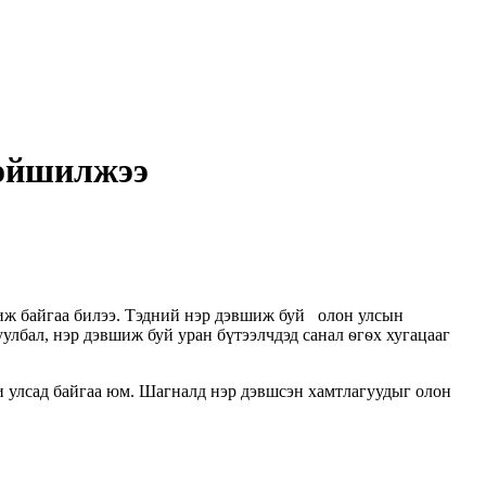
хойшилжээ
шиж байгаа билээ. Тэдний нэр дэвшиж буй олон улсын
лбал, нэр дэвшиж буй уран бүтээлчдэд санал ѳгѳх хугацааг
ли улсад байгаа юм. Шагналд нэр дэвшсэн хамтлагуудыг олон