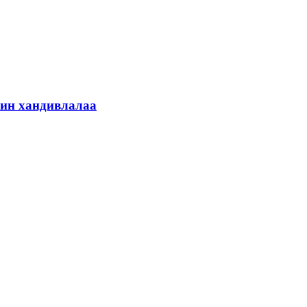
шин хандивлалаа