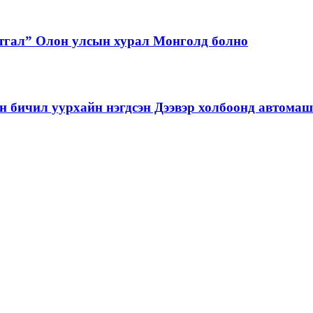
тгал” Олон улсын хурал Монголд болно
бичил уурхайн нэгдсэн Дээвэр холбоонд автома