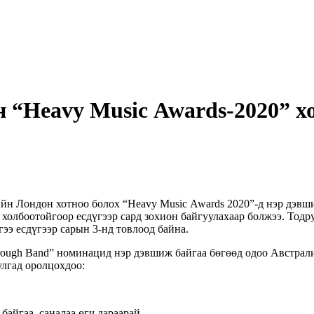
н “Heavy Music Awards-2020” 
ийн Лондон хотноо болох “Heavy Music Awards 2020”-д нэр дэв
лбоотойгоор есдүгээр сард зохион байгуулахаар болжээ. Тодруу
гээ есдүгээр сарын 3-нд товлоод байна.
through Band” номинацид нэр дэвшиж байгаа бөгөөд одоо Австра
улгад оролцохдоо:
 байгаа, саналаа ѳгч дараарай.