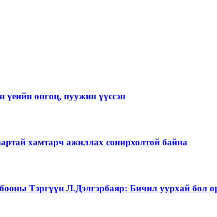
 үеийн онгоц, пуужин үүссэн
зартай хамтарч ажиллах сонирхолтой байна
бооны Тэргүүн Л.Дэлгэрбаяр: Бичил уурхай бол о