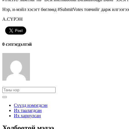
Нэр, и-мэйл хэсэгт бѳглѳѳд #SubmitVotes товчийг дарж илгээгээ
А.СҮРЭН
0 cэтгэгдэлтэй
Сүүлд нэмэгдсэн
Их таалагдсан
Их хариулсан
Холбоотой мэдээ