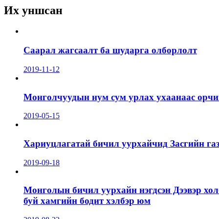
Их уншсан
Саарал жагсаалт ба шударга олборлолт
2019-11-12
Монголчуудын нум сум урлах ухаанаас орчин
2019-05-15
Хариуцлагатай бичил уурхайчид Засгийн га
2019-09-18
Монголын бичил уурхайн нэгдсэн Дээвэр хол
буй хамгийн бодит хэлбэр юм