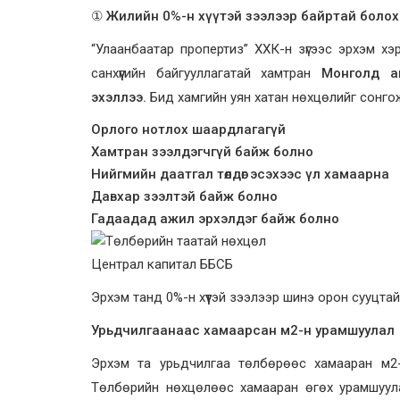
①
Жилийн 0%-н хүүтэй зээлээр байртай боло
“Улаанбаатар пропертиз” ХХК-н зүгээс эрхэм хэр
санхүүгийн байгууллагатай хамтран
Монголд 
эхэллээ.
Бид хамгийн уян хатан нөхцөлийг сонго
Орлого нотлох шаардлагагүй
Хамтран зээлдэгчгүй байж болно
Нийгмийн даатгал төлдөг эсэхээс үл хамаарна
Давхар зээлтэй байж болно
Гадаадад ажил эрхэлдэг байж болно
Централ капитал ББСБ
Эрхэм танд 0%-н хүүтэй зээлээр шинэ орон сууц
Урьдчилгаанаас хамаарсан м2-н урамшуулал
Эрхэм та урьдчилгаа төлбөрөөс хамааран м2-
Төлбөрийн нөхцөлөөс хамааран өгөх урамшуула