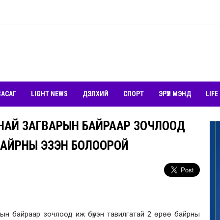
ЗАСАГ
LIGHT NEWS
ДЭЛХИЙ
СПОРТ
ЭРҮҮЛ МЭНД
LIFE
АНАЙ ЗАГВАРЫН БАЙРААР ЗОЧЛООД
 БАЙРНЫ ЭЗЭН БОЛООРОЙ
рын байраар зочлоод иж бүрэн тавилгатай 2 өрөө байрны