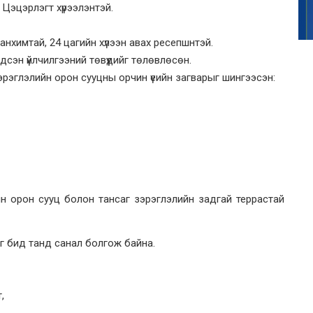
 Цэцэрлэгт хүрээлэнтэй.
анхимтай, 24 цагийн хүлээн авах ресепшнтэй.
дсэн үйлчилгээний төвүүдийг төлөвлөсөн.
эрэглэлийн орон сууцны орчин үеийн загварыг шингээсэн:
н орон сууц болон тансаг зэрэглэлийн задгай террастай
ыг бид танд санал болгож байна.
,