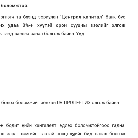
х боломжтой.
эглэгч та бүхэнд зориулан “
Централ капитал
” банк бус
анх
удаа 0%-н хүүтэй орон сууцны зээлийг олгож
ж танд зээлээ санал болгож байна. Үүнд
тай болох боломжийг зөвхөн UB ПРОПЕРТИЗ олгож байна
н бодит үнийн хөнгөлөлт эдлэх боломжтойгоос гадна.
л зэрэг хамгийн таатай нөхцөлүүдийг бид санал болгож