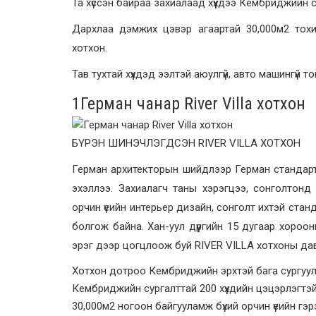
Та хүссэн байраа захиалаад хүүхдээ Кембриджийн 
Дархлаа дэмжих цэвэр агаартай 30,000м2 тохи
хотхон.
Тав тухтай хүүхдэд ээлтэй аюулгүй, авто машингүй 
1
Герман чанар River Villa хотхон
БҮРЭН ШИНЭЧЛЭГДСЭН RIVER VILLA ХОТХОН
Герман архитекторын шийдлээр Герман стандарт
эхэллээ. Захиалагч таны хэрэгцээ, сонголтонд 
орчин үеийн интерьер дизайн, сонголт ихтэй ста
болгож байна. Хан-уул дүүргийн 15 дугаар хоро
эрэг дээр цогцлоож буй RIVER VILLA хотхоны да
Хотхон дотроо Кембриджийн эрхтэй бага сургуул
Кембриджийн сургалттай 200 хүүхдийн цэцэрлэгтэй
30,000м2 ногоон байгууламж бүхий орчин үеийн гэрэл