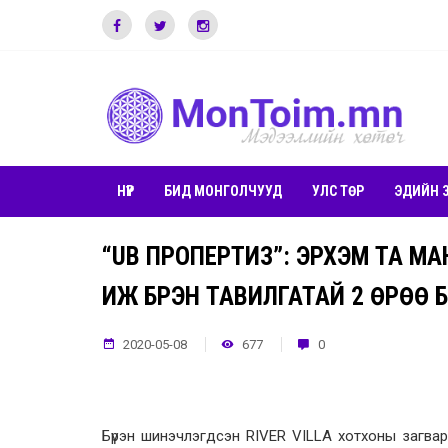
НҮҮР
БИД МОНГОЛЧУУД
УЛС ТӨР
ЭДИЙН 
“UB ПРОПЕРТИЗ”: ЭРХЭМ ТА М
ИЖ БҮРЭН ТАВИЛГАТАЙ 2 ӨРӨӨ
2020-05-08
677
0
Бүрэн шинэчлэгдсэн RIVER VILLA хотхоны загва