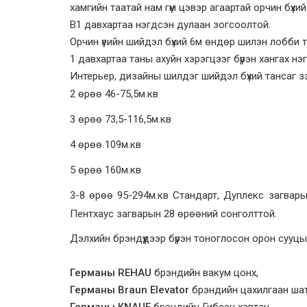
хамгийн таатай нам гүм цэвэр агаартай орчин бүхий
В1 давхартаа нэгдсэн дулаан зогсоолтой.
Орчин үеийн шийдэл бүхий 6м өндөр шилэн лобби т
1 давхартаа таны ахуйн хэрэгцээг бүрэн хангах нэг
Интерьер, дизайны шилдэг шийдэл бүхий тансаг з
2 өрөө 46-75,5м.кв
3 өрөө 73,5-116,5м.кв
4 өрөө 109м.кв
5 өрөө 160м.кв
3-8 өрөө 95-294м.кв Стандарт, Дуплекс загвары
Пентхаус загварын 28 өрөөний сонголттой.
Дэлхийн брэндүүдээр бүрэн тоноглосон орон сууц
Германы REHAU
брэндийн вакум цонх,
Германы
Braun Elevator
брэндийн цахилгаан шат