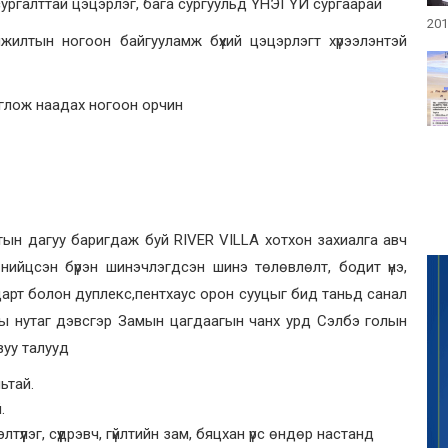
сургалттай цэцэрлэг, бага сургуульд ҮНЭГҮЙ сургаарай
201
жилтын ногоон байгууламж бүхий цэцэрлэгт хүрээлэнтэй
тоглож наадах ногоон орчин
ын дагуу баригдаж буй RIVER VILLA хотхон захиалга авч
нийцсэн бүрэн шинэчлэгдсэн шинэ төлөвлөлт, бодит үнэ,
ндарт болон дуплекс,пентхаус орон сууцыг бид таньд санал
оны нутаг дэвсгэр Замын цагдаагын чанх урд Сэлбэ голын
вуу талууд
ьтай.
.
түүлэг, сүүдрэвч, гүйлтийн зам, бяцхан үрс өндөр настанд