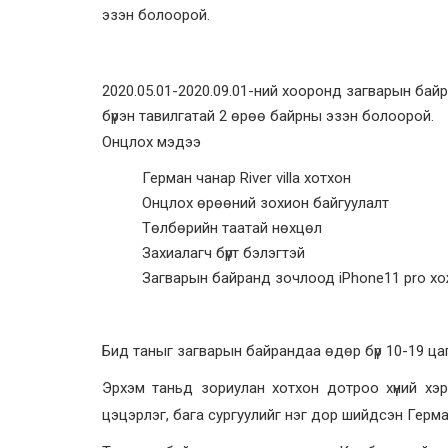
эзэн болоорой.
2020.05.01-2020.09.01-ний хооронд загварын б
бүрэн тавилгатай 2 өрөө байрны эзэн болоорой.
Онцлох мэдээ
Герман чанар River villa хотхон
Онцлох өрөөний зохион байгуулалт
Төлбөрийн таатай нөхцөл
Захиалагч бүрт бэлэгтэй
Загварын байранд зочлоод iPhone11 pro х
Бид таныг загварын байрандаа өдөр бүр 10-19 ца
Эрхэм таньд зориулан хотхон дотроо хүний хэр
цэцэрлэг, бага сургуулийг нэг дор шийдсэн Герма