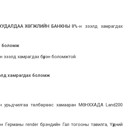
ХУДАЛДАА ХӨГЖЛИЙН БАНКНЫ
8%-н зээлд хамрагдах
х боломж
н зээлд хамрагдах бүрэн боломжтой.
ээлд хамрагдах боломж
ан урьдчилгаа төлбөрөөс хамааран МӨНХХАДА Land200
он Германы render брэндийн Гал тогооны тавилга, Үүдний