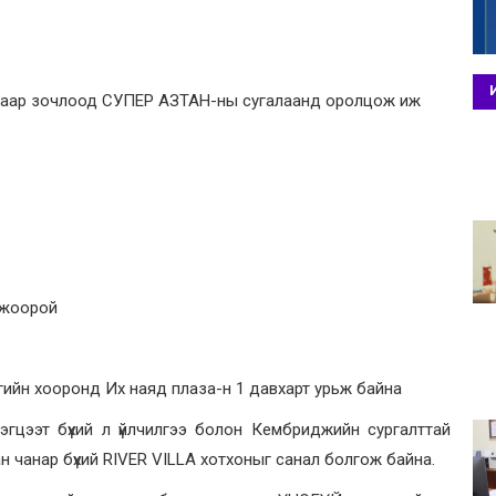
айраар зочлоод СУПЕР АЗТАН-ны сугалаанд оролцож иж
ожоорой
гийн хооронд Их наяд плаза-н 1 давхарт урьж байна
эгцээт бүхий л үйлчилгээ болон Кембриджийн сургалттай
н чанар бүхий RIVER VILLA хотхоныг санал болгож байна.