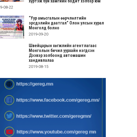
хүртэж буй хамгийн бодит хэлбэр юм
9-08-22
“Уур амьсгалын өөрчлөлтийн
эрсдэлийн даатгал” Олон улсын хурал
Монголд болно
2019-09-20
Швейцарын хөгжлийн агентлагаас
Монголын бичил уурхайн нэгдсэн
Дээвэр холбоонд автомашин
хандивлалаа
2019-08-15