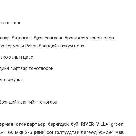
,
 тоноглол
нар, баталгааг бүрэн хангасан брэндүүдээр тоноглосон.
гэр Германы Rehau брэндийн вакум цонх
эко ханын цаас
дийн лифтээр тоноглосон
даг эмульс
брэндийн сангийн тоноглол
ерман стандартаар
баригдаж буй
RIVER VILLA green
6- 160 мкв 2-5 өрөөний сонголтуудтай
бөгөөд
95-294 мкв