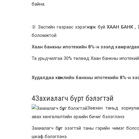
байна.
②
Засгийн газраас хэрэгжүүлж буй
ХААН БАНК
,
боломжтой
Хаан банкны ипотекийн 8%-н зээлд хамрагда
Та урьдчилгаа 30% төлөөд Хаан банкны ипотекий
Худалдаа хөгжлийн банкны ипотекийн 8%-н з
4
Захиалагч бүрт бэлэгтэй
Зөвхөн таньд зориул
авах хөнгөлөлтийн эрхийн бичиг бэлэглэнэ
Захиалагч бүрт эзэгтэй таны гэрийн чимэг болс
шкаф бэлэглэнэ