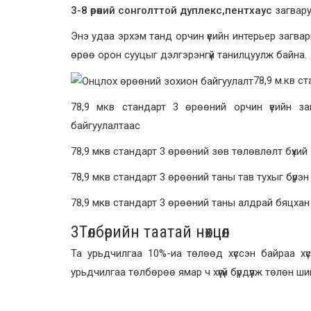
3-8 өрөөний сонголттой дуплекс,пентхаус
загвару
Энэ удаа эрхэм танд орчин үеийн интерьер загва
өрөө орон сууцыг дэлгэрэнгүй танилцуулж байна.
78,9 м.кв с
78,9 мкв стандарт 3 өрөөний орчин үеийн за
байгуулалтаас
78,9 мкв стандарт 3 өрөөний зөв төлөвлөлт бүхий
78,9 мкв стандарт 3 өрөөний таны тав тухыг бүрэ
78,9 мкв стандарт 3 өрөөний таны алдрай бяцхан 
3
Төлбөрийн таатай нөхцөл
Та урьдчилгаа 10%-иа төлөөд хүссэн байраа хү
урьдчилгаа төлбөрөө ямар ч хүүгүй бүрдүүлж төлөн 