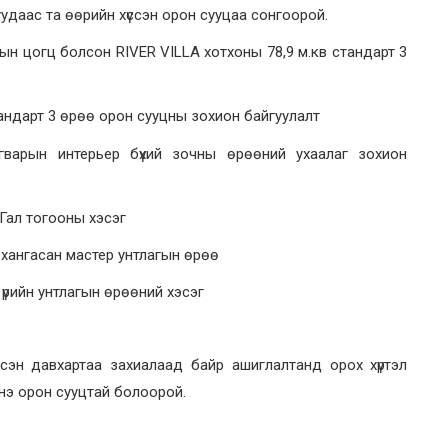
удаас та өөрийн хүссэн орон сууцаа сонгоорой.
рын цогц болсон RIVER VILLA хотхоны 78,9 м.кв стандарт 3
тандарт 3 өрөө орон сууцны зохион байгуулалт
гварын интерьер бүхий зочны өрөөний ухаалаг зохион
 Гал тогооны хэсэг
н хангасан мастер унтлагын өрөө
үрийн унтлагын өрөөний хэсэг
ссэн давхартаа захиалаад байр ашиглалтанд орох хүртэл
шинэ орон сууцтай болоорой.