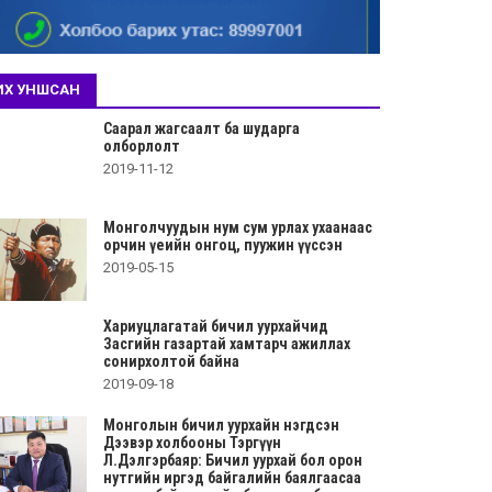
ИХ УНШСАН
Саарал жагсаалт ба шударга
олборлолт
2019-11-12
Монголчуудын нум сум урлах ухаанаас
орчин үеийн онгоц, пуужин үүссэн
2019-05-15
Хариуцлагатай бичил уурхайчид
Засгийн газартай хамтарч ажиллах
сонирхолтой байна
2019-09-18
Монголын бичил уурхайн нэгдсэн
Дээвэр холбооны Тэргүүн
Л.Дэлгэрбаяр: Бичил уурхай бол орон
нутгийн иргэд байгалийн баялгаасаа