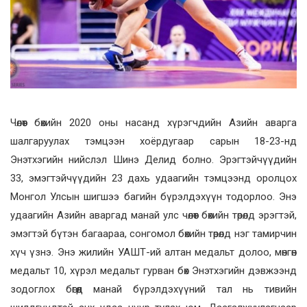
Чөлөөт бөхийн 2020 оны насанд хүрэгчдийн Азийн аварга
шалгаруулах тэмцээн хоёрдугаар сарын 18-23-нд
Энэтхэгийн нийслэл Шинэ Делид болно. Эрэгтэйчүүдийн
33, эмэгтэйчүүдийн 23 дахь удаагийн тэмцээнд оролцох
Монгол Улсын шигшээ багийн бүрэлдэхүүн тодорлоо. Энэ
удаагийн Азийн аваргад манай улс чөлөөт бөхийн төрөлд эрэгтэй,
эмэгтэй бүтэн багаараа, сонгомол бөхийн төрөлд нэг тамирчин
хүч үзнэ. Энэ жилийн УАШТ-ий алтан медальт долоо, мөнгөн
медальт 10, хүрэл медальт гурван бөх Энэтхэгийн дэвжээнд
зодоглох бөгөөд манай бүрэлдэхүүний тал нь тивийн