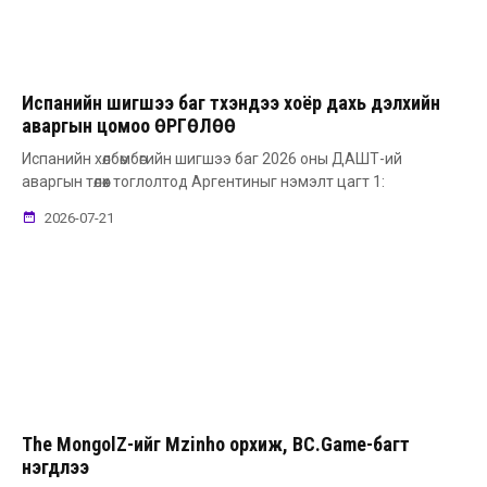
Испанийн шигшээ баг түүхэндээ хоёр дахь дэлхийн
аваргын цомоо ӨРГӨЛӨӨ
Испанийн хөлбөмбөгийн шигшээ баг 2026 оны ДАШТ-ий
аваргын төлөөх тоглолтод Аргентиныг нэмэлт цагт 1:
2026-07-21
The MongolZ-ийг Mzinho орхиж, BC.Game-багт
нэгдлээ