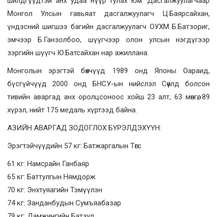
шилдгүүдтэй анх удаа нүүр тулах юм. Дасгалжуулагчаар
Монгол Улсын гавьяат дасгалжуулагч Ц.Баярсайхан,
үндэсний шигшээ багийн дасгалжуулагч ОУХМ Б.Батзориг,
эмчээр Б.Ганзолбоо, шүүгчээр олон улсын нэгдүгээр
зэргийн шүүгч Ю.Батсайхан нар ажиллана.
Монголын эрэгтэй бөхчүүд 1989 онд Японы Оараид,
бүсгүйчүүд 2000 онд БНСУ-ын нийслэл Сөүлд болсон
тивийн аваргад анх оролцсоноос хойш 23 алт, 63 мөнгө, 89
хүрэл, нийт 175 медаль хүртээд байна.
АЗИЙН АВАРГАД ЗОДОГЛОХ БҮРЭЛДЭХҮҮН:
Эрэгтэйчүүдийн 57 кг: Батжаргалын Төгс
61 кг: Намсрайн Ганбаяр
65 кг: Баттулгын Нямдорж
70 кг: Энхтуяагийн Тэмүүлэн
74 кг: Занданбудын Сумъяабазар
79 кг: Дамжингийн Батзул