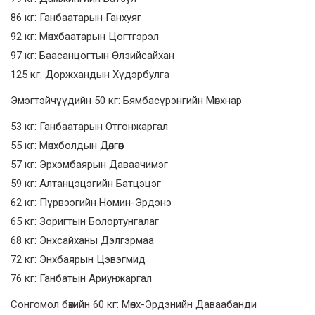
86 кг: Ганбаатарын Ганхуяг
92 кг: Мөнхбаатарын Цогтгэрэл
97 кг: Баасанцогтын Өлзийсайхан
125 кг: Доржхандын Хүдэрбулга
Эмэгтэйчүүдийн 50 кг: Бямбасүрэнгийн Мөнхнар
53 кг: Ганбаатарын Отгонжаргал
55 кг: Мөнхболдын Дөлгөөн
57 кг: Эрхэмбаярын Даваачимэг
59 кг: Алтанцэцэгийн Батцэцэг
62 кг: Пүрвээгийн Номин-Эрдэнэ
65 кг: Зоригтын Болортунгалаг
68 кг: Энхсайханы Дэлгэрмаа
72 кг: Энхбаярын Цэвэгмид
76 кг: Ганбатын Ариунжаргал
Сонгомол бөхийн 60 кг: Мөнх-Эрдэнийн Даваабанди