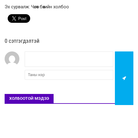
Эх сурвалж: Чөлөөт бөхийн холбоо
0 cэтгэгдэлтэй
ХОЛБООТОЙ МЭДЭЭ