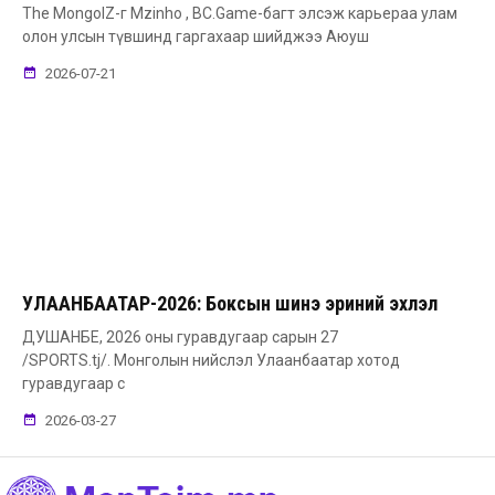
The MongolZ-г Mzinho , BC.Game-багт элсэж карьераа улам
олон улсын түвшинд гаргахаар шийджээ Аюуш
2026-07-21
УЛААНБААТАР-2026: Боксын шинэ эриний эхлэл
ДУШАНБЕ, 2026 оны гуравдугаар сарын 27
/SPORTS.tj/. Монголын нийслэл Улаанбаатар хотод
гуравдугаар с
2026-03-27