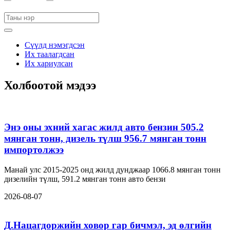
Сүүлд нэмэгдсэн
Их таалагдсан
Их хариулсан
Холбоотой мэдээ
Энэ оны эхний хагас жилд авто бензин 505.2
мянган тонн, дизель түлш 956.7 мянган тонн
импортолжээ
Манай улс 2015-2025 онд жилд дунджаар 1066.8 мянган тонн
дизелийн түлш, 591.2 мянган тонн авто бензи
2026-08-07
Д.Нацагдоржийн ховор гар бичмэл, эд өлгийн