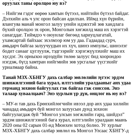
оруулах таны оролцоо юу вэ?
– Нийгэм гэдэг өөрөө хамтын бүтээл, нийтийн бүтээл байдаг.
Дэлхийн аль ч улс орон байсан адилхан. Иймд хүн бүрийн,
ялангуяа манай монгол залуу үеийн идэвхтэй зөв хандлага
бүхий оролцоо эх орон, Монголын хөгжилд маш их хэрэгтэй
санагддаг. Тиймдээ ч оюунлаг бөгөөд хариуцлагатай,
ухамсартай байхаас эхэлмээр юм уу даа. Гадаадад сурч,
амьдарч байгаа залуучуудын их хүч, шинэ импульс, шинэлэг
бодит санааг цуглуулж, тэдгээрийг хэрэгжүүлэхийг маш их
хүсдэг. Эх орныхоо ирээдүйн төлөө залуус бид хоорондоо
нэгдэж, бүгд хамтран нийгмийн зөв урсгалыг үүсгэхийг
уриалмаар байна.
Танай МЗХ-ХБНГУ дахь салбар зөвлөлийн зүгээс эрдэм
шинжилгээний бага хурал, илтгэлийн уралдааныг анх удаа
германд зохион байгуулах гэж байгаа гэж сонссон. Энэ
талаар хуваалцаач?
Энэ хурлын үр дүн, онцлог нь юу вэ?
– МУ-н тав дахь Ерөнхийлөгчийн ивээл дор анх удаа хилийн
чанадад амьдарч буй монгол залуусын дунд зохион
байгуулагдаж буй “Монгол улсын хөгжлийн гарц, шийдэл”
эрдэм шинжилгээний бага хурал, илтгэлийн уралдаан маань
2020 оны 02 сарын 01-нд Мюнхен хотод болно. Уг хурлыг
МЗХ-ХБНГУ дахь салбар зөвлөл нь Монгол Улсаас ХБНГУ-д