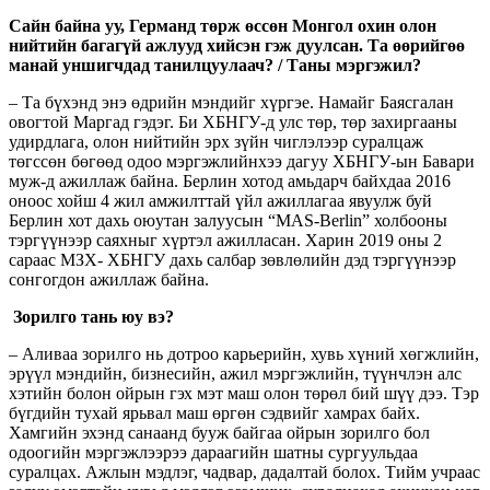
Сайн байна уу, Германд төрж өссөн Монгол охин олон
нийтийн багагүй ажлууд хийсэн гэж дуулсан. Та өөрийгөө
манай уншигчдад танилцуулаач? / Таны мэргэжил?
– Та бүхэнд энэ өдрийн мэндийг хүргэе. Намайг Баясгалан
овогтой Маргад гэдэг. Би ХБНГУ-д улс төр, төр захиргааны
удирдлага, олон нийтийн эрх зүйн чиглэлээр суралцаж
төгссөн бөгөөд одоо мэргэжлийнхээ дагуу ХБНГУ-ын Бавари
муж-д ажиллаж байна. Берлин хотод амьдарч байхдаа 2016
оноос хойш 4 жил амжилттай үйл ажиллагаа явуулж буй
Берлин хот дахь оюутан залуусын “MAS-Berlin” холбооны
тэргүүнээр саяхныг хүртэл ажилласан. Харин 2019 оны 2
сараас МЗХ- ХБНГУ дахь салбар зөвлөлийн дэд тэргүүнээр
сонгогдон ажиллаж байна.
Зорилго тань юу вэ?
– Аливаа зорилго нь дотроо карьерийн, хувь хүний хөгжлийн,
эрүүл мэндийн, бизнесийн, ажил мэргэжлийн, түүнчлэн алс
хэтийн болон ойрын гэх мэт маш олон төрөл бий шүү дээ. Тэр
бүгдийн тухай ярьвал маш өргөн сэдвийг хамрах байх.
Хамгийн эхэнд санаанд бууж байгаа ойрын зорилго бол
одоогийн мэргэжлээрээ дараагийн шатны сургуульдаа
суралцах. Ажлын мэдлэг, чадвар, дадалтай болох. Тийм учраас