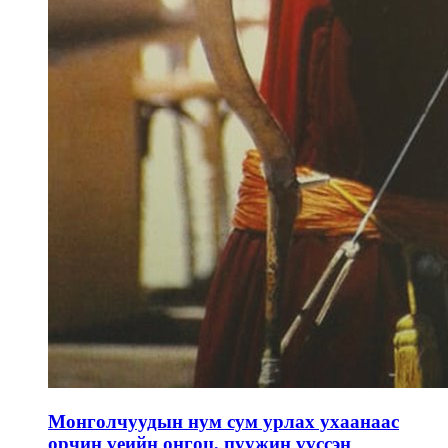
Монголчуудын нум сум урлах ухаанаас
орчин үеийн онгоц, пуужин үүссэн