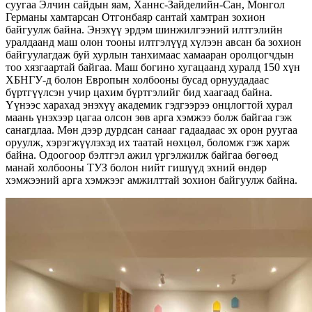
суугаа Элчин сайдын яам, Ханнс-Зайделийн-Сан, Монгол
Германы хамтарсан Отгонбаяр сантай хамтран зохион
байгуулж байна. Энэхүү эрдэм шинжилгээний илтгэлийн
уралдаанд маш олон тооны илтгэлүүд хүлээн авсан ба зохион
байгуулагдаж буй хурлын танхимаас хамааран оролцогчдын
тоо хязгаартай байгаа. Маш богино хугацаанд хуралд 150 хүн
ХБНГУ-д болон Европын холбооны бусад орнуудадааc
бүртгүүлсэн учир цахим бүртгэлийг бид хаагаад байна.
Үүнээс харахад энэхүү академик гэдгээрээ онцлогтой хурал
маань үнэхээр цагаа олсон зөв арга хэмжээ болж байгаа гэж
санагдлаа. Мөн дээр дурдсан санааг гадаадаас эх орон руугаа
оруулж, хэрэгжүүлэхэд их таатай нөхцөл, боломж гэж харж
байна. Одоогоор бэлтгэл ажил үргэлжилж байгаа бөгөөд
манай холбооны ТУЗ болон нийт гишүүд эхний өндөр
хэмжээний арга хэмжээг амжилттай зохион байгуулж байна.