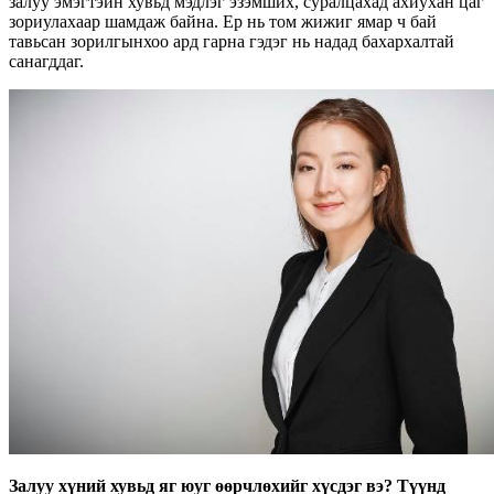
залуу эмэгтэйн хувьд мэдлэг эзэмших, суралцахад ахиухан цаг
зориулахаар шамдаж байна. Ер нь том жижиг ямар ч бай
тавьсан зорилгынхоо ард гарна гэдэг нь надад бахархалтай
санагддаг.
Залуу хүний хувьд яг юуг өөрчлөхийг хүсдэг вэ? Түүнд