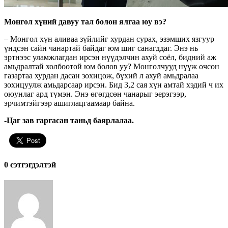
Монгол хүний давуу тал болон ялгаа юу вэ?
– Монгол хүн аливаа зүйлийг хурдан сурах, эзэмших язгуур
үндсэн сайн чанартай байдаг юм шиг санагддаг. Энэ нь
эртнээс уламжлагдан ирсэн нүүдэлчин ахуй соёл, бидний аж
амьдралтай холбоотой юм болов уу? Монголчууд нүүж очсон
газартаа хурдан дасан зохицож, бүхий л ахуй амьдралаа
зохицуулж амьдарсаар ирсэн. Бид 3,2 сая хүн амтай хэдий ч их
оюунлаг ард түмэн. Энэ өгөгдсөн чанарыг эерэгээр,
эрчимтэйгээр ашиглацгаамаар байна.
-Цаг зав гаргасан таньд баярлалаа.
0 cэтгэгдэлтэй