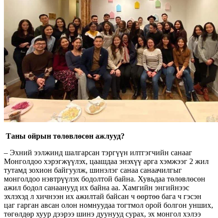
Таны ойрын төлөвлөсөн ажлууд?
– Эхний ээлжинд шалгарсан тэргүүн илтгэгчийн санааг
Монголдоо хэрэгжүүлэх, цаашдаа энэхүү арга хэмжээг 2 жил
тутамд зохион байгуулж, шинэлэг санаа санаачилгыг
монголдоо нэвтрүүлэх бодолтой байна. Хувьдаа төлөвлөсөн
ажил бодол санаанууд их байна аа. Хамгийн энгийнээс
эхлэхэд л хичнээн их ажилтай байсан ч өөртөө бага ч гэсэн
цаг гарган авсан олон номнуудаа тогтмол орой болгон унших,
төгөлдөр хуур дээрээ шинэ дуунууд сурах, эх монгол хэлээ