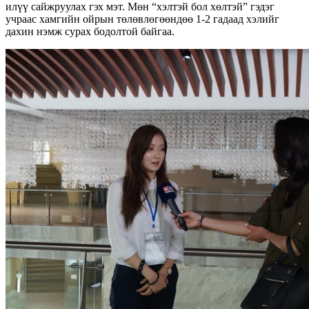
илүү сайжруулах гэх мэт. Мөн “хэлтэй бол хөлтэй” гэдэг
учраас хамгийн ойрын төлөвлөгөөндөө 1-2 гадаад хэлийг
дахин нэмж сурах бодолтой байгаа.