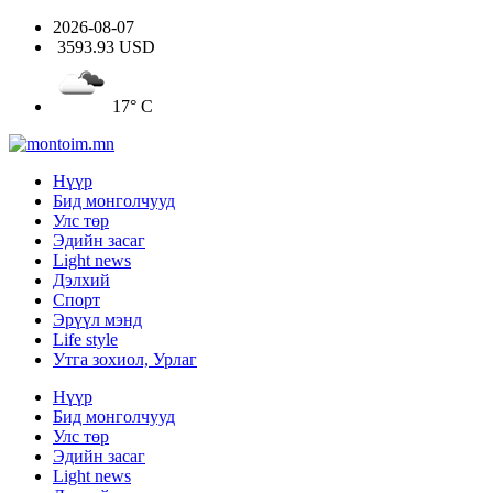
2026-08-07
3593.93 USD
17° C
Нүүр
Бид монголчууд
Улс төр
Эдийн засаг
Light news
Дэлхий
Спорт
Эрүүл мэнд
Life style
Утга зохиол, Урлаг
Нүүр
Бид монголчууд
Улс төр
Эдийн засаг
Light news