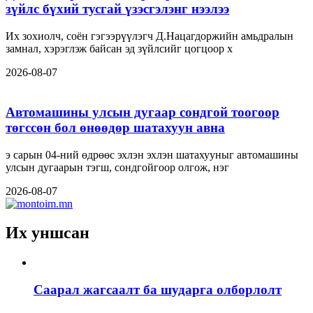
зүйлс бүхий тусгай үзэсгэлэнг нээлээ
Их зохиолч, соён гэгээрүүлэгч Д.Нацагдоржийн амьдралын
замнал, хэрэглэж байсан эд зүйлсийг цогцоор х
2026-08-07
Автомашины улсын дугаар сондгой тоогоор
төгссөн бол өнөөдөр шатахуун авна
э сарын 04-ний өдрөөс эхлэн эхлэн шатахууныг автомашины
улсын дугаарын тэгш, сондгойгоор олгож, нэг
2026-08-07
Их уншсан
Саарал жагсаалт ба шударга олборлолт