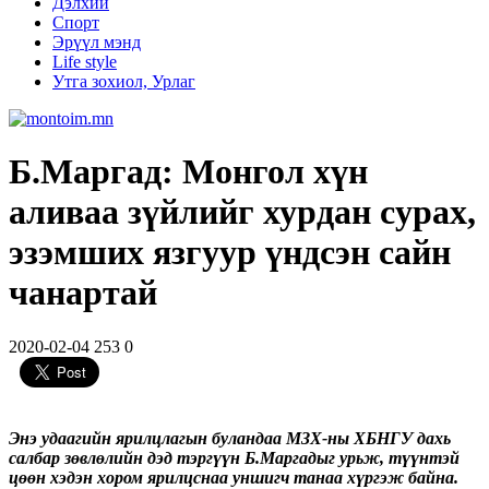
Дэлхий
Спорт
Эрүүл мэнд
Life style
Утга зохиол, Урлаг
Б.Маргад: Монгол хүн
аливаа зүйлийг хурдан сурах,
эзэмших язгуур үндсэн сайн
чанартай
2020-02-04
253
0
Энэ удаагийн ярилцлагын буландаа МЗХ-ны ХБНГУ дахь
салбар зөвлөлийн дэд тэргүүн Б.Маргадыг урьж, түүнтэй
цөөн хэдэн хором ярилцснаа уншигч танаа хүргэж байна.