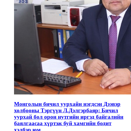
Монголын бичил уурхайн нэгдсэн Дээвэр
холбооны Тэргүүн Л.Дэлгэрбаяр: Бичил
уурхай бол орон нутгийн иргэд байгалийн
баялгаасаа хүртэж буй хамгийн бодит
хэлбэр юм