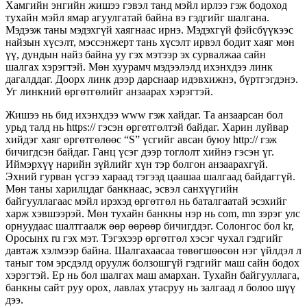
Хамгийн энгийн жишээ гэвэл танд мэйл ирлээ гэж бодоход
тухайн мэйл ямар агуулгатай байна вэ гэдгийг шалгана.
Мэдээж таны мэдэхгүй хаягнаас ирнэ. Мэдэхгүй фэйсбүүкээс
найзын хүсэлт, мэссэнжерт тань хүсэлт ирвэл бодит хаяг мөн
үү, дундын найз байна уу гэх мэтээр эх сурвалжаа сайн
шалгах хэрэгтэй. Мөн хуурамч мэдээлэлд ихэнхдээ линк
дагалддаг. Доорх линк дээр дарснаар идэвхижнэ, бүртгэгдэнэ.
Уг линкний өргөтгөлийг анзаарах хэрэгтэй.
Жишээ нь бид ихэнхдээ www гэж хайдаг. Та анзаарсан бол
урьд талд нь https:// гэсэн өргөтгөлтэй байдаг. Харин луйвар
хийдэг хаяг өргөтгөлөөс “S” үсгийг авсан буюу http:// гэж
бичигдсэн байдаг. Ганц үсэг дээр тоглолт хийнэ гэсэн үг.
Иймэрхүү нарийн зүйлийг хүн тэр болгон анзаарахгүй.
Эхний гурван үсгээ хараад тэгээд цаашаа шалгаад байдаггүй.
Мөн таны харилцдаг банкнаас, эсвэл санхүүгийн
байгууллагаас мэйл ирэхэд өргөтгөл нь баталгаатай эсэхийг
харж хэвшээрэй. Мөн тухайн банкны нэр нь com, mn зэрэг улс
орнуудаас шалтгаалж өөр өөрөөр бичигддэг. Солонгос бол kr,
Оросынх ru гэх мэт. Тэгэхээр өргөтгөл хэсэг чухал гэдгийг
давтаж хэлмээр байна. Шалгахаасаа төвөгшөөсөн нэг үйлдэл л
таныг том эрсдэлд оруулж болзошгүй гэдгийг маш сайн бодох
хэрэгтэй. Ер нь бол шалгах маш амархан. Тухайн байгууллага,
банкны сайт руу орох, лавлах утасруу нь залгаад л болоо шүү
дээ.