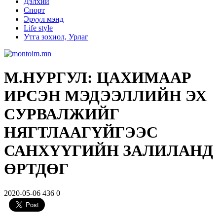
Дэлхий
Спорт
Эрүүл мэнд
Life style
Утга зохиол, Урлаг
М.НУРГУЛ: ЦАХИМААР
ИРСЭН МЭДЭЭЛЛИЙН ЭХ
СУРВАЛЖИЙГ
НЯГТЛААГҮЙГЭЭС
САНХҮҮГИЙН ЗАЛИЛАНД
ӨРТДӨГ
2020-05-06
436
0