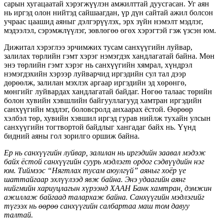
сарын хугацаатай хэрэгжүүлэн амжилттай дуусгасан. Уг аян
нь иргэд олон нийтэд сайшаагдан, үр дүн сайтай ажил болсон
учраас цаашид аяныг дэлгэрүүлэх, эрх зүйн нэмэлт мэдлэг,
мэдээлэл, сэрэмжлүүлэг, зөвлөгөө өгөх хэрэгтэй гэж үзсэн юм.
Дижитал хэрэглээ эрчимжих тусам санхүүгийн луйвар,
залилах төрлийн гэмт хэрэг нэмэгдэх хандлагатай байна. Мөн
энэ төрлийн гэмт хэрэг нь санхүүгийн хямрал, хүндрэл
нэмэгдэхийн хэрээр луйварчид иргэдийн сул тал дээр
дөрөөлж, залилан мэхлэх аргаар иргэдийн эд хөрөнгө,
мөнгийг луйвардах хандлагатай байдаг. Нөгөө талаас төрийн
болон хувийн хэвшлийн байгууллагууд хамтран иргэдийн
санхүүгийн мэдлэг, боловсролд анхаарах ёстой. Өөрөөр
хэлбэл төр, хувийн хэвшил иргэд гурав нийлж тухайн улсын
санхүүгийн тогтвортой байдлыг хангадаг байх нь. Үүнд
бидний аяны гол зорилго оршиж байна.
Ер нь санхүүгийн луйвар, залилан нь иргэдийн заавал мэдэж
байх ёстой санхүүгийн суурь мэдлэгт ордог сэдвүүдийн нэг
юм. Тиймээс “Нягтлах тусам аюулгүй” аяныг хоёр үе
шаттайгаар эхлүүлээд явж байна. Энэ удаагийн аянг
нийгмийн хариуцлагын хүрээнд ХААН Банк хамтран, дэмжин
ажиллаж байгаад талархаж байна. Санхүүгийн мэдлэгийг
түгээх нь өөрөө санхүүгийн салбартаа маш том давуу
талтай.