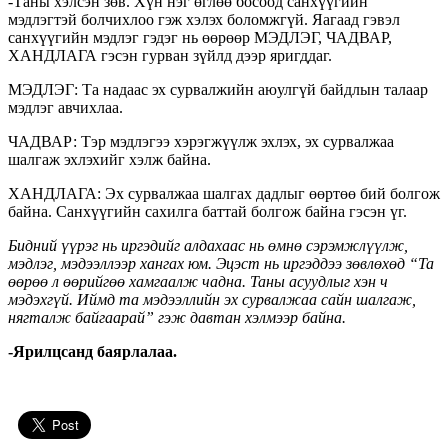
-Таны хэлсэн зөв. Хүн нэг өглөө босоод санхүүгийн
мэдлэгтэй болчихлоо гэж хэлэх боломжгүй. Яагаад гэвэл
санхүүгийн мэдлэг гэдэг нь өөрөөр МЭДЛЭГ, ЧАДВАР,
ХАНДЛАГА гэсэн гурван зүйлд дээр яригддаг.
МЭДЛЭГ: Та надаас эх сурвалжийн аюулгүй байдлын талаар
мэдлэг авчихлаа.
ЧАДВАР: Тэр мэдлэгээ хэрэгжүүлж эхлэх, эх сурвалжаа
шалгаж эхлэхийг хэлж байна.
ХАНДЛАГА: Эх сурвалжаа шалгах дадлыг өөртөө бий болгож
байна. Санхүүгийн сахилга баттай болгож байна гэсэн үг.
Бидний үүрэг нь иргэдийг алдахаас нь өмнө сэрэмжлүүлж,
мэдлэг, мэдээллээр хангах юм. Эцэст нь иргэддээ зөвлөхөд “Та
өөрөө л өөрийгөө хамгаалж чадна. Таны асуудлыг хэн ч
мэдэхгүй. Иймд та мэдээллийн эх сурвалжаа сайн шалгаж,
нягталж байгаарай” гэж давтан хэлмээр байна.
-Ярилцсанд баярлалаа.