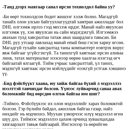
-Танд дээрх маягаар санал ирсэн тохиолдол байна уу?
-Би өөрт тохиолдсон бодит жишээг хэлж болно. Магадгүй
танайх олон улсын байгууллагуудтай хамтран ажилладаг бол
DHL илгээмж ирлээ гээд мессеж ирдэг. Манай найз явуулсан
илгээмж үү, хэн явуулсан нь сайн мэдэгдэхгүй. Илгээмжээ
авахын тулд хавсралтаа татаж авах шаардлага тавьсан. Би
DHL руу утсаар лавлахад манай email биш гэсэн хариу өгсөн.
Магадгүй тухайн хавсралтад таны компьютерт нэвтрэх вирус
явж байгааг үгүйсгэхгүй. Та танихгүй хаягнаас ирсэн аливаа
линк, татах материалыг нээснээр өөрөө хаалгаа нээгээд өгч
байгаатай ялгаагүй. Тийм учраас хавсралттай, үл таних,
мэдэхгүй хаягнаас ирсэн мэйлүүдийг нээхгүй устгаж хэвшинэ
үү.
-Бид фэйсбүүкт хаана, юу хийж байгаа бүхий л мэдээллээ
нээлттэй тавчихдаг болсон. Үүнээс луйварчид санаа авах
боломжийг бид өөрсдөө олгож байгаа юм шиг?
-Тиймээ. Фэйсбүүкээс их олон мэдээллийг харах боломжтой
болсон. Гэр бүлийн байдал, ажиллаж байгаа газар, найз
нөхдийг нь мэдчихнэ. Муухан үзмэрчээс илүү мэдээлэл өгнө
шүү дээ. Тиймээс мэдээллээ цахим орчинд хуваалцахдаа
хязгаарлалт тавьж байгаарай. Ингэснээр та өөрийгөө