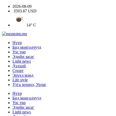
2026-08-09
3593.87 USD
14° C
Нүүр
Бид монголчууд
Улс төр
Эдийн засаг
Light news
Дэлхий
Спорт
Эрүүл мэнд
Life style
Утга зохиол, Урлаг
Нүүр
Бид монголчууд
Улс төр
Эдийн засаг
Light news