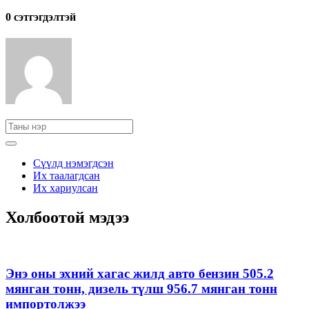
0 cэтгэгдэлтэй
Сүүлд нэмэгдсэн
Их таалагдсан
Их хариулсан
Холбоотой мэдээ
Энэ оны эхний хагас жилд авто бензин 505.2
мянган тонн, дизель түлш 956.7 мянган тонн
импортолжээ