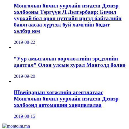
Монголын бичил уурхайн нэгдсэн Дээвэр
холбооны Тэргүүн Л.Дэлгэрбаяр: Бичил
уурхай бол орон нутгийн иргэд байгалийн
баялгаасаа хүртэж буй хамгийн бодит
хэлбэр юм
2019-08-22
“Уур амьсгалын өөрчлөлтийн эрсдэлийн
даатгал” Олон улсын хурал Монголд болно
2019-09-20
Швейцарын хөгжлийн агентлагаас
Монголын бичил уурхайн нэгдсэн Дээвэр
холбоонд автомашин хандивлалаа
2019-08-15