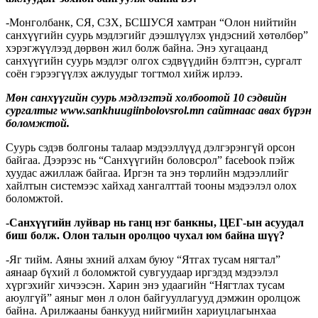
-Монголбанк, СЯ, СЗХ, БСШУСЯ хамтран “Олон нийтийн
санхүүгийн суурь мэдлэгийг дээшлүүлэх үндэсний хөтөлбөр”
хэрэгжүүлээд дөрвөн жил болж байна. Энэ хугацаанд
санхүүгийн суурь мэдлэг олгох сэдвүүдийн бэлтгэн, сургалт
соён гэрээгүүлэх ажлуудыг тогтмол хийж ирлээ.
Мөн санхүүгийн суурь мэдлэгтэй холбоотой 10 сэдвийн
сургалтыг www.sankhuugiinbolovsrol.mn сайтнаас авах бүрэн
боломжтой.
Суурь сэдэв болгоны талаар мэдээллүүд дэлгэрэнгүй орсон
байгаа. Дээрээс нь “Санхүүгийн боловсрол” facebook пэйж
хуудас ажиллаж байгаа. Иргэн та энэ төрлийн мэдээллийг
хайлтын системээс хайхад хангалттай тооны мэдээлэл олох
боломжтой.
-Санхүүгийн луйвар нь ганц нэг банкны, ЦЕГ-ын асуудал
биш болж. Олон талын оролцоо чухал юм байна шүү?
-Яг тийм. Аяны эхний алхам буюу “Ятгах тусам нягтал”
аянаар бүхий л боломжтой сувгуудаар иргэдэд мэдээлэл
хүргэхийг хичээсэн. Харин энэ удаагийн “Нягтлах тусам
аюулгүй” аяныг мөн л олон байгууллагууд дэмжин оролцож
байна. Арилжааны банкууд нийгмийн хариуцлагынхаа