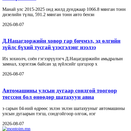
Манай улс 2015-2025 онд жилд дунджаар 1066.8 мянган тонн
дизелийн түлш, 591.2 мянган тонн авто бензи
2026-08-07
Д.Нацагдоржийн ховор гар бичмэл, эд өлгийн
зүйлс бүхий тусгай үзэсгэлэнг нээлээ
Их зохиолч, соён гэгээрүүлэгч Д.Нацагдоржийн амьдралын
замнал, хэрэглэж байсан эд зүйлсийг цогцоор х
2026-08-07
Автомашины улсын дугаар сондгой тоогоор
төгссөн бол өнөөдөр шатахуун авна
э сарын 04-ний өдрөөс эхлэн эхлэн шатахууныг автомашины
улсын дугаарын тэгш, сондгойгоор олгож, нэг
2026-08-07