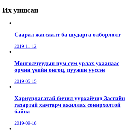
Их уншсан
Саарал жагсаалт ба шударга олборлолт
2019-11-12
Монголчуудын нум сум урлах ухаанаас
орчин үеийн онгоц, пуужин үүссэн
2019-05-15
Хариуцлагатай бичил уурхайчид Засгийн
газартай хамтарч ажиллах сонирхолтой
байна
2019-09-18