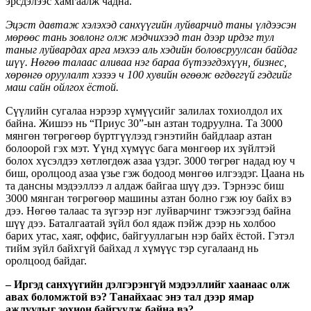
эрсдэлээс хамгаалж чадна.
Эцэст давтаж хэлэхэд санхүүгийн луйварчид таны үлдээсэн
мөрөөс тань зовлонг олж мэдчихээд тан дээр ирдэг тул
таныг луйвардах арга мэхээ аль хэдийн боловсруулсан байдаг
шүү. Нөгөө талаас аливаа нэг бараа бүтээгдэхүүн, бизнес,
хөрөнгө оруулалт хэзээ ч 100 хувийн өгөөж өгдөггүй гэдгийг
маш сайн ойлгох ёстой.
Сүүлийн сугалаа нэрээр хүмүүсийг залилах тохиолдол их
байна. Жишээ нь “Приус 30”-ын азтан тодруулна. Та 3000
мянгөн төгрөгөөр бүртгүүлээд гэнэтийн байдлаар азтан
болоорой гэх мэт. Үүнд хүмүүс бага мөнгөөр их зүйлтэй
болох хүсэлдээ хөтлөгдөж азаа үздэг. 3000 төгрөг надад юу ч
биш, оролцоод азаа үзье гэж бодоод мөнгөө илгээдэг. Цаана нь
та дансны мэдээллээ л алдаж байгаа шүү дээ. Тэрнээс биш
3000 мянган төгрөгөөр машины азтан болно гэж юу байх вэ
дээ. Нөгөө талаас та зүгээр нэг луйварчинг тэжээгээд байна
шүү дээ. Баталгаатай зүйл бол ядаж пэйж дээр нь холбоо
барих утас, хаяг, оффис, байгууллагын нэр байх ёстой. Гэтэл
тийм зүйл байхгүй байхад л хүмүүс тэр сугалаанд нь
оролцоод байдаг.
– Иргэд санхүүгийн дэлгэрэнгүй мэдээллийг хаанаас олж
авах боломжтой вэ? Танайхаас энэ тал дээр ямар
ажлуудыг зохион байгуулж байна вэ?