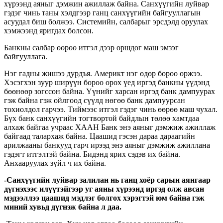
хүрээнд аяныг дэмжин ажиллаж байна. Санхүүгийн луйвар
гэдэг чинь таны хэлдгээр ганц санхүүгийн байгууллагын
асуудал биш болжээ. Системийн, салбарыг эрсдэлд оруулах
хэмжээнд яригдах болсон.
Банкны салбар өөрөө итгэл дээр оршдог маш эмзэг
байгууллага.
Нэг гадны жишээ дурдъя. Америкт нэг өдөр бороо оржээ.
Хэсэгхэн зуур ширүүн бороо орох үед иргэд банкны үүдэнд
бөөнөөр зогссон байна. Үүнийг харсан иргэд банк дампуурах
гэж байна гэж ойлгоод сүүлд нөгөө банк дампуурсан
тохиолдол гарчээ. Тиймээс итгэл гэдэг чинь өөрөө маш чухал.
Бүх банк санхүүгийн тогтвортой байдлын төлөө хамтдаа
алхаж байгаа учраас ХААН Банк энэ аяныг дэмжиж ажиллаж
байгаад талархаж байна. Цаашид гэсэн дараа дараагийн
арилжааны банкууд гарч ирээд энэ аяныг дэмжиж ажиллана
гэдэгт итгэлтэй байна. Бидэнд ярих сэдэв их байна.
Анхааруулах зүйл ч их байна.
-Санхүүгийн луйвар залилан нь ганц хоёр сарын аянгаар
дүгнэхээс илүүтэйгээр уг аяны хүрээнд иргэд олж авсан
мэдээллээ цаашид мэдлэг болгох хэрэгтэй юм байна гэж
миний хувьд дүгнэж байна л даа.