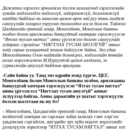
Дижитал хэрэглээ эрчимжих тусам залилагчид хэрэглэгчийн
хувийн мэдээлэлдээ мэдлэггүй, хайхрамжгүй, болгоомжгүй
ханддаг байдлыг нь ашиглан цахим орон зай руу тань халдаж
санхүүгийн хохирол учруулах тохиолдол ихсэх болсон. Тиймээс
Цагдаагийн ерөнхий газар, Монголбанк, Монголын банкны
холбоо болон арилжааны банкуудтай хамтран хэрэгжүүлсэн
“Ятгах тусам нягтал” аяны үргэлжлэл болгон санхүүгийн
луйвраас сэргийлье “НЯГТЛАХ ТУСАМ АЮУЛГҮЙ” аяныг
хоёр сарын хугацаатай зохион байгуулж байна. Энэ удаа
Монголбанкны Олон нийтийн боловсрол, мэдээллийн төвийн
ахлах мэргэжилтэн М.Нургултэй цахим халдлага, эх
сурвалжийн аюулгүй байдлын ярилцлаа.
-Сайн байна уу. Танд энэ өдрийн мэнд хүргэе. ЦЕГ,
Монголбанк болон Монголын банкны холбоо, арилжааны
банкуудтай хамтран хэрэгжүүлсэн “Ятгах тусам нягтал”
аяны үргэлжлэл “Нягтлах тусам аюулгүй” аяныг
эхлүүлээд байгаа. Аяны дараагийн үе шатыг хэрэгжүүлэх
болсон шалтгаан нь юу бэ?
– Монголбанк, Цагдаагийн ерөнхий газар, Монголын банкны
холбоотой хамтран он гарснаас хойш залилах гэмт хэргээс
урьдчилан сэргийлэх, иргэдийн эрх зүйн мэдлэг мэдээллийг
дээшлүүлэх зорилгоор “ЯТГАХ ТУСАМ НЯГТАЛ” аяныг нэг