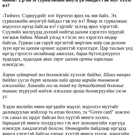
вэ?
-Тиймээ. Сэдвүүдийг нэг бүрчлэн ярих нь зөв байх. Эх
сурвалжийн аюулгүй байдал гэж юу вэ? Ямар эх сурвалжаас
мэдээлэл ирээд байгаа вэ? гэдгийг эхлээд ярих хэрэгтэй.
Сүүлийн жилүүдэд дэлхий нийтэд цахим хэрэглээ хурдтай
хөгжиж байна. Манай улсад ч гэсэн энэ хэрэглээ өндөр
байгаа. Гурван сая гаруй иргэнтэй мөртлөө хоёр сая долоон
зуун иргэн цахим орчинг идэвхтэй хэрэглэдэг. Цар тахлын үед
иргэд гэрээсээ онлайнаар ажиллах, бараа бүтээгдэхүүнээ
худалдах, худалдаж авах зэрэг цахим орчны харилцаа
нэмэгдсэн.
Харин луйварчид энэ боломжийг хүлээж байдаг. Шинэ нөхцөл
байдал үүсэх бүрт залилан хийх аргаа нарийн төлөвлөж
ажилладаг. Хамгийн гол нь танд юу дутагдалтай болохыг
таниас түрүүнд мэдэж ажиллах аргаа боловсруулдаг гэсэн
үг.
Хэдэн жилийн өмнө иргэдийн мэдлэг, мэдээлэл муутайг
далимдуулан мэйлээр та азтан боллоо, та “Green card” хожлоо
гэх санал их ирдэг байсан бол хүүтэй мөнгө зээлнэ,
барьцаагүй мөнгө зээлдүүлнэ гэх мэт залилангийн хэргүүд
нэмэгдэх хандлагатай болсон. Өнөөдрийн байдлаар иргэдэд
мөнгө хэрэгтэй байгаа учраас хүүтэй мөнгө зээлэх, хоногийн