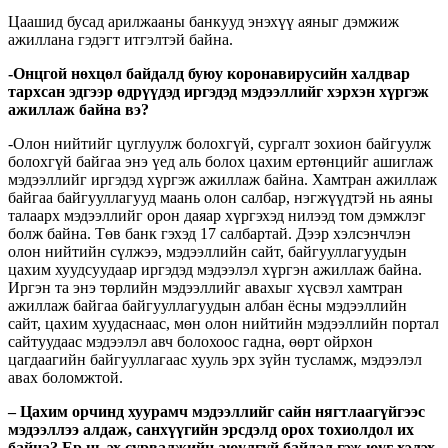
Цаашид бусад арилжааны банкууд энэхүү аяныг дэмжиж
ажиллана гэдэгт итгэлтэй байна.
-Онцгой нөхцөл байдалд буюу коронавирусийн халдвар
тархсан эдгээр өдрүүдэд иргэдэд мэдээллийг хэрхэн хүргэж
ажиллаж байна вэ?
-Олон нийтийг цуглуулж болохгүй, сургалт зохион байгуулж
болохгүй байгаа энэ үед аль болох цахим ертөнцийг ашиглаж
мэдээллийг иргэдэд хүргэж ажиллаж байна. Хамтран ажиллаж
байгаа байгууллагууд маань олон салбар, нэгжүүдтэй нь аяны
талаарх мэдээллийг орон даяар хүргэхэд нилээд том дэмжлэг
болж байна. Төв банк гэхэд 17 салбартай. Дээр хэлсэнчлэн
олон нийтийн сүлжээ, мэдээллийн сайт, байгууллагуудын
цахим хуудсуудаар иргэдэд мэдээлэл хүргэн ажиллаж байна.
Иргэн та энэ төрлийн мэдээллийг авахыг хүсвэл хамтран
ажиллаж байгаа байгууллагуудын албан ёсны мэдээллийн
сайт, цахим хуудаснаас, мөн олон нийтийн мэдээллийн портал
сайтуудаас мэдээлэл авч болохоос гадна, өөрт ойрхон
цагдаагийн байгууллагаас хууль эрх зүйн тусламж, мэдээлэл
авах боломжтой.
– Цахим орчинд хуурамч мэдээллийг сайн нягтлаагүйгээс
мэдээллээ алдаж, санхүүгийн эрсдэлд орох тохиолдол их
байна? Ер нь эх сурвалжийн аюулгүй байдал гэж юуг хэлэх