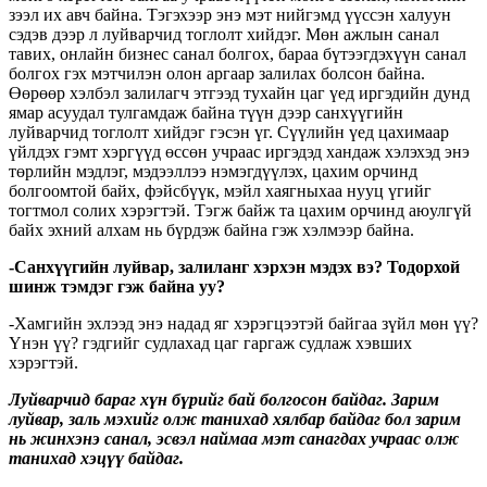
зээл их авч байна. Тэгэхээр энэ мэт нийгэмд үүссэн халуун
сэдэв дээр л луйварчид тоглолт хийдэг. Мөн ажлын санал
тавих, онлайн бизнес санал болгох, бараа бүтээгдэхүүн санал
болгох гэх мэтчилэн олон аргаар залилах болсон байна.
Өөрөөр хэлбэл залилагч этгээд тухайн цаг үед иргэдийн дунд
ямар асуудал тулгамдаж байна түүн дээр санхүүгийн
луйварчид тоглолт хийдэг гэсэн үг. Сүүлийн үед цахимаар
үйлдэх гэмт хэргүүд өссөн учраас иргэдэд хандаж хэлэхэд энэ
төрлийн мэдлэг, мэдээллээ нэмэгдүүлэх, цахим орчинд
болгоомтой байх, фэйсбүүк, мэйл хаягныхаа нууц үгийг
тогтмол солих хэрэгтэй. Тэгж байж та цахим орчинд аюулгүй
байх эхний алхам нь бүрдэж байна гэж хэлмээр байна.
-Санхүүгийн луйвар, залиланг хэрхэн мэдэх вэ? Тодорхой
шинж тэмдэг гэж байна уу?
-Хамгийн эхлээд энэ надад яг хэрэгцээтэй байгаа зүйл мөн үү?
Үнэн үү? гэдгийг судлахад цаг гаргаж судлаж хэвших
хэрэгтэй.
Луйварчид бараг хүн бүрийг бай болгосон байдаг. Зарим
луйвар, заль мэхийг олж танихад хялбар байдаг бол зарим
нь жинхэнэ санал, эсвэл наймаа мэт санагдах учраас олж
танихад хэцүү байдаг.