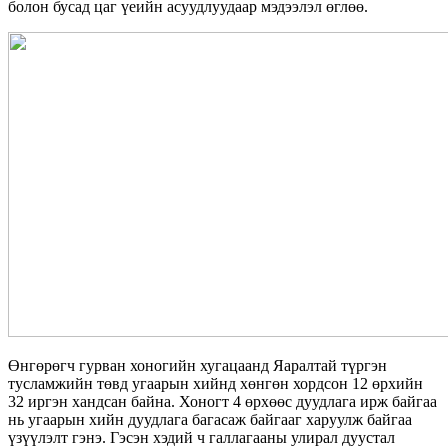
болон бусад цаг үеийн асуудлуудаар мэдээлэл өглөө.
Өнгөрөгч гурван хоногийн хугацаанд Яаралтай түргэн
тусламжийн төвд угаарын хийнд хөнгөн хордсон 12 өрхийн
32 иргэн хандсан байна. Хоногт 4 өрхөөс дуудлага ирж байгаа
нь угаарын хийн дуудлага багасаж байгааг харуулж байгаа
үзүүлэлт гэнэ. Гэсэн хэдий ч галлагааны улирал дуустал