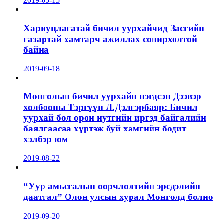
2019-05-15
Хариуцлагатай бичил уурхайчид Засгийн
газартай хамтарч ажиллах сонирхолтой
байна
2019-09-18
Монголын бичил уурхайн нэгдсэн Дээвэр
холбооны Тэргүүн Л.Дэлгэрбаяр: Бичил
уурхай бол орон нутгийн иргэд байгалийн
баялгаасаа хүртэж буй хамгийн бодит
хэлбэр юм
2019-08-22
“Уур амьсгалын өөрчлөлтийн эрсдэлийн
даатгал” Олон улсын хурал Монголд болно
2019-09-20