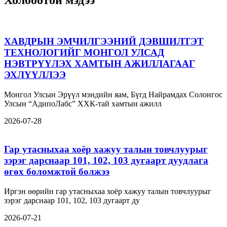
Холбоотой мэдээ
ХАВДРЫН ЭМЧИЛГЭЭНИЙ ДЭВШИЛТЭТ
ТЕХНОЛОГИЙГ МОНГОЛ УЛСАД
НЭВТРҮҮЛЭХ ХАМТЫН АЖИЛЛАГААГ
ЭХЛҮҮЛЛЭЭ
Монгол Улсын Эрүүл мэндийн яам, Бүгд Найрамдах Солонгос
Улсын “АдипоЛабс” ХХК-тай хамтын ажилл
2026-07-28
Гар утасныхаа хоёр хажуу талын товчлуурыг
зэрэг дарснаар 101, 102, 103 дугаарт дуудлага
өгөх боломжтой болжээ
Иргэн өөрийн гар утасныхаа хоёр хажуу талын товчлуурыг
зэрэг дарснаар 101, 102, 103 дугаарт ду
2026-07-21