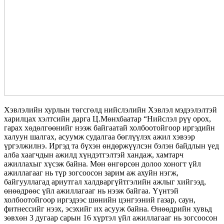
Хэвлэлийн хурлын төгсгөлд нийслэлийн Хэвлэл мэдээлэлтэй
харилцах хэлтсийн дарга Ц.Мөнхбаатар “Нийслэл рүү орох,
гарах хөдөлгөөнийг нээж байгаатай холбоотойгоор иргэдийн
халуун шалгах, асуумж судалгаа бөглүүлэх ажил хэвээр
үргэлжилнэ. Иргэд та бүхэн өндөржүүлсэн бэлэн байдлын үед
алба хаагчдын ажилд хүндэтгэлтэй хандаж, хамтарч
ажиллахыг хүсэж байна. Мөн өнгөрсөн долоо хоногт үйл
ажиллагааг нь түр зогсоосон зарим аж ахуйн нэгж,
байгууллагад ариутгал халдваргүйтгэлийн ажлыг хийгээд,
өнөөдрөөс үйл ажиллагааг нь нээж байгаа. Үүнтэй
холбоотойгоор иргэдээс шөнийн цэнгээний газар, саун,
фитнессийг нээх, эсэхийг их асууж байна. Өнөөдрийн хувьд
зөвхөн 3 дугаар сарын 16 хүртэл үйл ажиллагааг нь зогсоосон