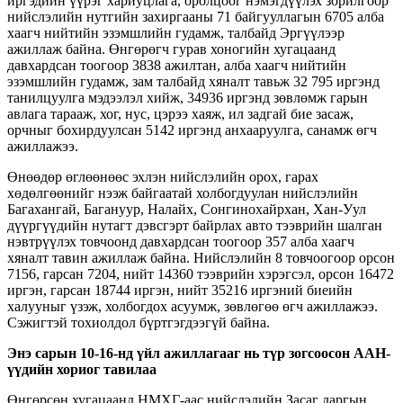
иргэдийн үүрэг хариуцлага, оролцоог нэмэгдүүлэх зорилгоор
нийслэлийн нутгийн захиргааны 71 байгууллагын 6705 алба
хаагч нийтийн эзэмшлийн гудамж, талбайд Эргүүлээр
ажиллаж байна. Өнгөрөгч гурав хоногийн хугацаанд
давхардсан тоогоор 3838 ажилтан, алба хаагч нийтийн
эзэмшлийн гудамж, зам талбайд хяналт тавьж 32 795 иргэнд
танилцуулга мэдээлэл хийж, 34936 иргэнд зөвлөмж гарын
авлага тарааж, хог, нус, цэрээ хаяж, ил задгай бие засаж,
орчныг бохирдуулсан 5142 иргэнд анхааруулга, санамж өгч
ажиллажээ.
Өнөөдөр өглөөнөөс эхлэн нийслэлийн орох, гарах
хөдөлгөөнийг нээж байгаатай холбогдуулан нийслэлийн
Багахангай, Багануур, Налайх, Сонгинохайрхан, Хан-Уул
дүүргүүдийн нутагт дэвсгэрт байрлах авто тээврийн шалган
нэвтрүүлэх товчоонд давхардсан тоогоор 357 алба хаагч
хяналт тавин ажиллаж байна. Нийслэлийн 8 товчоогоор орсон
7156, гарсан 7204, нийт 14360 тээврийн хэрэгсэл, орсон 16472
иргэн, гарсан 18744 иргэн, нийт 35216 иргэний биеийн
халууныг үзэж, холбогдох асуумж, зөвлөгөө өгч ажиллажээ.
Сэжигтэй тохиолдол бүртгэгдээгүй байна.
Энэ сарын 10-16-нд үйл ажиллагааг нь түр зогсоосон ААН-
үүдийн хориог тавилаа
Өнгөрсөн хугацаанд НМХГ-аас нийслэлийн Засаг даргын