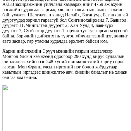
А/333 захирамжийн үйлчлэлд хамаарах нийт 4759 аж ахуйн
нэгжийн судалгааг гаргаж, хяналт шалгалтын ажлыг зохион
байгуулжээ. Шалгалтын явцад Налайх, Багануур, Баганхангай
дүүргүүдэд зөрчил гараагүй бол Сонгинохайрханд 7, Баянгол
дүүрэгт 11, Чингэлтэй дүүрэгт 2, Хан-Уулд 4, Баянзүрх
дүүрэгт 7, Сүхбаатар дүүрэгт 1 зөрчил тус тус гарсан мэдээтэй
байна. Зөрчлийн дийлэнх нь түргэн үйлчилгээний цэг, жижиг
авто засвар, гар утасны худалдаа эрхлэлт байсан юм.
Харин нийслэлийн Эрүүл мэндийн газрын мэдээллээр
Монгол Улсын хэмжээнд одоогоор 290 хүнд вирус судлалын
шинжилгээ хийснээс 248 хүний шинжилгээний хариу сөрөг
гарсан. Мөн Франц улсын иргэний нэг болон хоёрдугаар
хавьтлын иргэдээс шинжилгээ авч, биеийн байдлыг нь хянаж
байгаа юм байна.