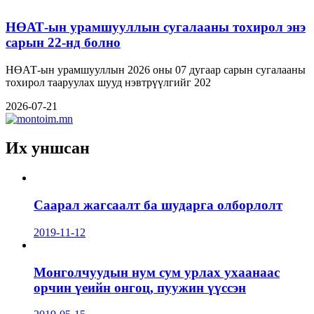
НӨАТ-ын урамшууллын сугалааны тохирол энэ
сарын 22-нд болно
НӨАТ-ын урамшууллын 2026 оны 07 дугаар сарын сугалааны
тохирол тааруулах шууд нэвтрүүлгийг 202
2026-07-21
Их уншсан
Саарал жагсаалт ба шударга олборлолт
2019-11-12
Монголчуудын нум сум урлах ухаанаас
орчин үеийн онгоц, пуужин үүссэн