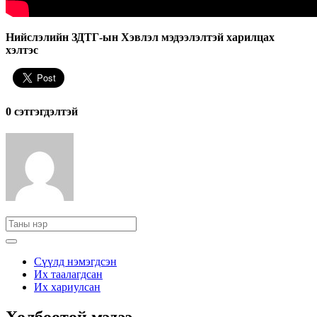
Нийслэлийн ЗДТГ-ын Хэвлэл мэдээлэлтэй харилцах
хэлтэс
0 cэтгэгдэлтэй
Сүүлд нэмэгдсэн
Их таалагдсан
Их хариулсан