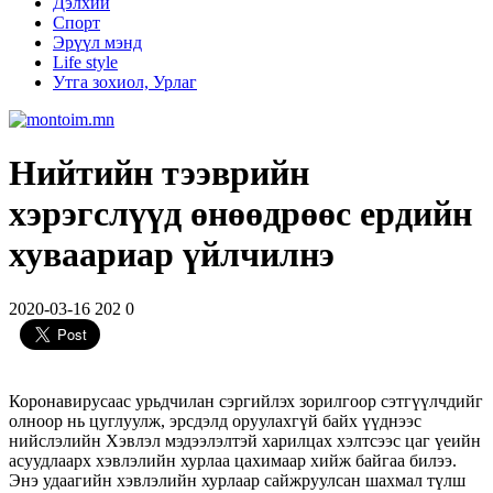
Дэлхий
Спорт
Эрүүл мэнд
Life style
Утга зохиол, Урлаг
Нийтийн тээврийн
хэрэгслүүд өнөөдрөөс ердийн
хуваариар үйлчилнэ
2020-03-16
202
0
Коронавирусаас урьдчилан сэргийлэх зорилгоор сэтгүүлчдийг
олноор нь цуглуулж, эрсдэлд оруулахгүй байх үүднээс
нийслэлийн Хэвлэл мэдээлэлтэй харилцах хэлтсээс цаг үеийн
асуудлаарх хэвлэлийн хурлаа цахимаар хийж байгаа билээ.
Энэ удаагийн хэвлэлийн хурлаар сайжруулсан шахмал түлш