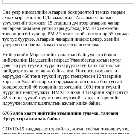
Энэ үеэр нийслэлийн Агаарын бохирдолтой тэмцэх газрын
ахлах мэргэжилтэн Г.Даваажаргал “Агаарын чанарын
үзүүлэлтийг хэмждэг 15 станцын дүнгээр агаарын чанар
өнгөрсөн оны мөн үетэй харьцуулахад PM 10 хэмжээтэй
тоосонцор 69 хувиар, PM 2.5 хэмжээтэй тоосонцор 55 хувиар
тус тус буурчээ. Агаарын чанарын индекс цэвэр, хэвийн
үзүүлэлттэй байна” хэмээн мэдээлэл өгсөн юм.
Нийслэлийн Мэргэжлийн хяналтын байгууллага болон
нийслэлийн Цагдаагийн газраас Улаанбаатар хотын нутаг
дэвсгэр рүү түүхий нүүрс нэвтрүүлэхгүй байх тогтоолын
шийдвэрт хяналт тавьж байгаа юм. Өнгөрсөн амралтын
өдрүүдэд 460 тонн түүхий нүүрс тээвэрлэсэн 12 тээврийн
хэрэгсэл Улаанбаатар хотоор дамжин өнгөрсөн бол тусгай
зөвшөөрөлтэй 46 тээврийн хэрэгслийн 1091 тонн түүхий
нүүрсийг нэвтрүүлжээ. НМХГ-ынхан 4 тээврийн хэрэгслээр
82.3 тонн түүхий нүүрс нэвтрүүлэхийг завдсан зөрчлийг
илрүүлэн хяналт шалгалтын ажлыг хийж байна.
6705 алба хаагч нийтийн эзэмшлийн гудамж, талбайд
Эргүүлээр ажиллаж байна
COVID-19 халдвараас сэргийлэх, хотын соёлыг төлөвшүүлэх,