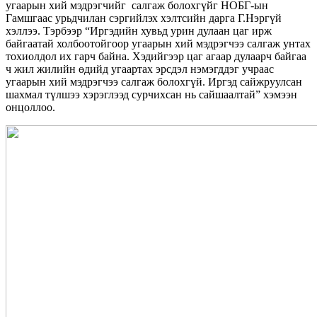
угаарын хий мэдрэгчийг салгаж болохгүйг НОБГ-ын
Гамшгаас урьдчилан сэргийлэх хэлтсийн дарга Г.Нэргүй
хэллээ. Тэрбээр “Иргэдийн хувьд урин дулаан цаг ирж
байгаатай холбоотойгоор угаарын хий мэдрэгчээ салгаж унтах
тохиолдол их гарч байна. Хэдийгээр цаг агаар дулаарч байгаа
ч жил жилийн өдийд угаартах эрсдэл нэмэгддэг учраас
угаарын хий мэдрэгчээ салгаж болохгүй. Иргэд сайжруулсан
шахмал түлшээ хэрэглээд сурчихсан нь сайшаалтай” хэмээн
онцоллоо.