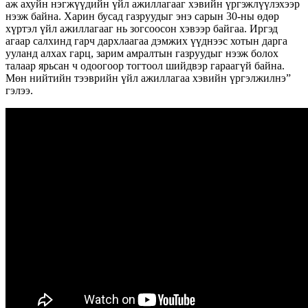
аж ахуйн нэгжүүдийн үйл ажиллагааг хэвийн үргэжлүүлэхээр
нээж байна. Харин бусад газруудыг энэ сарын 30-ны өдөр
хүртэл үйл ажиллагааг нь зогсоосон хэвээр байгаа. Иргэд
агаар салхинд гарч дархлаагаа дэмжих үүднээс хотын дарга
ууланд алхах гарц, зарим амралтын газруудыг нээж болох
талаар ярьсан ч одоогоор тогтоол шийдвэр гараагүй байна.
Мөн нийтийн тээврийн үйл ажиллагаа хэвийн үргэлжилнэ”
гэлээ.