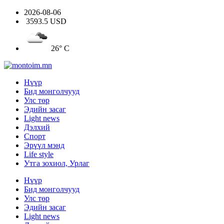
2026-08-06
3593.5 USD
26° C
Нүүр
Бид монголчууд
Улс төр
Эдийн засаг
Light news
Дэлхий
Спорт
Эрүүл мэнд
Life style
Утга зохиол, Урлаг
Нүүр
Бид монголчууд
Улс төр
Эдийн засаг
Light news