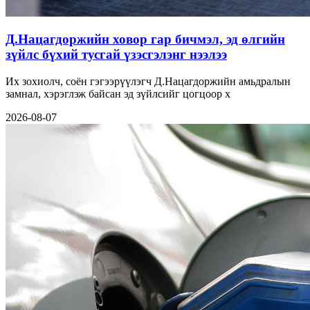
Д.Нацагдоржийн ховор гар бичмэл, эд өлгийн
зүйлс бүхий тусгай үзэсгэлэнг нээлээ
Их зохиолч, соён гэгээрүүлэгч Д.Нацагдоржийн амьдралын
замнал, хэрэглэж байсан эд зүйлсийг цогцоор х
2026-08-07