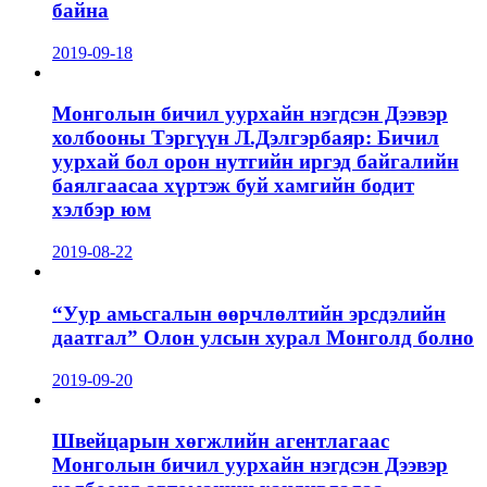
байна
2019-09-18
Монголын бичил уурхайн нэгдсэн Дээвэр
холбооны Тэргүүн Л.Дэлгэрбаяр: Бичил
уурхай бол орон нутгийн иргэд байгалийн
баялгаасаа хүртэж буй хамгийн бодит
хэлбэр юм
2019-08-22
“Уур амьсгалын өөрчлөлтийн эрсдэлийн
даатгал” Олон улсын хурал Монголд болно
2019-09-20
Швейцарын хөгжлийн агентлагаас
Монголын бичил уурхайн нэгдсэн Дээвэр