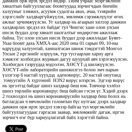
дамжин орж ирэх эрсдэл өндөр. Тийм учраас Мэргэжлийн
хяналтын байгууллагаас боомтуудад зорчигчдын биеийн
халууныг хэмжих, асуумж судалгаа авах, ачаа, тээврийн
хэрэгслийг халдваргүйжүүлэх, зөвлөмж сэрэмжлүүлэг өгөх
ажлыг эрчимжүүлсэн. Уг халдвар нь агаарын хилээр дамжин
халдварлах эрсдэл их байдаг тул Чингис хаан олон улсын
нисэх буудал дээр хяналт шалгалтыг өндөрсгөн ажиллаж
байна. Тус олон улсын нисэх буудал дээр ажилладаг Буянт-
Ухаа боомт дахь ХМХА-аас 2020 оны 01 сарын 09, 10-ны
өдрүүдэд халуунтай, ханиалгасан шинж тэмдэгтэй Монгол
Улсын 2 иргэнийг илрүүлж, түр тусгаарлан хариу арга
хэмжээг холбогдох журмын дагуу шуурхай авч хэрэгжүүлсэн.
Холбогдох газруудад мэдээлэн, ХӨСҮТ-д шилжүүлсэн.
ХӨСҮТ-ийн лабораторийн шинжилгээ болон эмч нарын
үзлэгээр 6 настай хүүхдэд аденовирүс, 20 настай оюутанд
томуугийн А хүрээний Н3N2 вирүс илэрсэн. Эдгээр вирүс
нь эргэлтэд байдаг шинэ халдвар биш юм. Товчоор хэлбэл
шинэ төрлийн коронавирүс биш байсан гэсэн үг. Хэдий дээрх
2 тохиолдол нь шинэ коронавирүсийн халдвар биш болох нь
батлагдсан ч өвчлөлийн голомтын бүс нутгаас дээрх халдвар
дамжин орж ирэх эрсдэл хэвээр байгаа тул мэргэжлийн
байгууллагуудаас гаргасан заавар, зөвлөмжийг дагаж, иргэн
зорчигч нэг бүр хариуцлагатай байх хэрэгтэй байна.