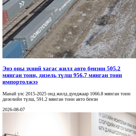
Энэ оны эхний хагас жилд авто бензин 505.2
мянган тонн, дизель түлш 956.7 мянган тонн
импортолжээ
Манай улс 2015-2025 онд жилд дунджаар 1066.8 мянган тонн
дизелийн түлш, 591.2 мянган тонн авто бензи
2026-08-07