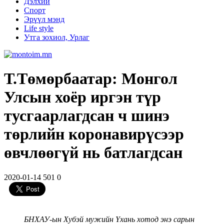
Дэлхий
Спорт
Эрүүл мэнд
Life style
Утга зохиол, Урлаг
Т.Төмөрбаатар: Монгол
Улсын хоёр иргэн түр
тусгаарлагдсан ч шинэ
төрлийн коронавирүсээр
өвчлөөгүй нь батлагдсан
2020-01-14
501
0
БНХАУ-ын Хубэй мужийн Үхань хотод энэ сарын