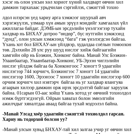
хэсэг нь олон улсын хөл хориот хүний халдварт өвчин хил
дамжин тархахаас урьдчилан сэргийлэх, сэжигтэй тохио
лдол илэрсэн үед хариу арга хэмжээг шуурхай авч
хэрэгжүүлэх, улмаар хүн амын эрүүл мэндийг хамгаалах үйл
ажиллагаа байдаг. ДЭМБ-ын эрсдэлийн үнэлгээгээр тухайн
халдвар нь БНХАУ дотроо “өндөр”, бүс нутгийн хэмжээнд
“дунд”, олон улсын хэмжээнд “бага” гэж үнэлэгдсэн байгаа.
Үхань хот бол БНХАУ-ын үйлдвэр, худалдаа соёлын томоохон
төв. Дэлхийн 28 улс руу шууд нислэг хийж байгаагийн
хамгийн ойр нь Бээжин, Хонконг байна. Манай Улс Бээжин-
Улаанбаатар, Улаанбаатар-Хонконг, УБ-Эрээн чиглэлийн
нислэг үйлдэж байгаа ба Хонконгоос 7 хоногт 9 удаагийн
нислэгээр 744 зорчигч, Бээжингээс 7 хоногт 14 удаагийн
нислэгээр 1600, Эрээнээс 7 хоногт 10 удаагийн нислэгээр 600
орчим зорчигч хил нэвтэрч байгаа нь уг халдвар ялангуяа
агаарын хилээр дамжин орж ирэх эрсдэлтэй байгааг харуулж
байна. 01сарын 03-аас хойш Үхань хотод уг өвчний тохиолдол
нэмж бүртгэгдээгүй. Ойрын хавьтал болон эмнэлгийн
ажилчдыг хяналтдаа аваад байгаа тухай мэдээлэл байна.
-Манай Улсад хоёр удаагийн сэжигтэй тохиолдол гарсан.
Хариу нь тодорхой болсон уу?
-Манай улсын хувьд БНХАУ-тай хил залгаа учир уг өвчин хил