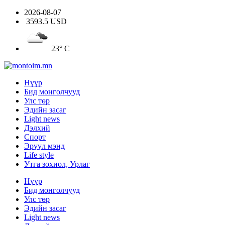
2026-08-07
3593.5 USD
23° C
Нүүр
Бид монголчууд
Улс төр
Эдийн засаг
Light news
Дэлхий
Спорт
Эрүүл мэнд
Life style
Утга зохиол, Урлаг
Нүүр
Бид монголчууд
Улс төр
Эдийн засаг
Light news