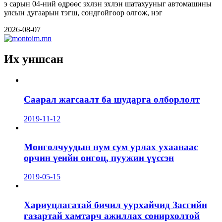
э сарын 04-ний өдрөөс эхлэн эхлэн шатахууныг автомашины
улсын дугаарын тэгш, сондгойгоор олгож, нэг
2026-08-07
Их уншсан
Саарал жагсаалт ба шударга олборлолт
2019-11-12
Монголчуудын нум сум урлах ухаанаас
орчин үеийн онгоц, пуужин үүссэн
2019-05-15
Хариуцлагатай бичил уурхайчид Засгийн
газартай хамтарч ажиллах сонирхолтой