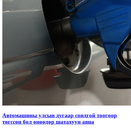
Автомашины улсын дугаар сондгой тоогоор
төгссөн бол өнөөдөр шатахуун авна