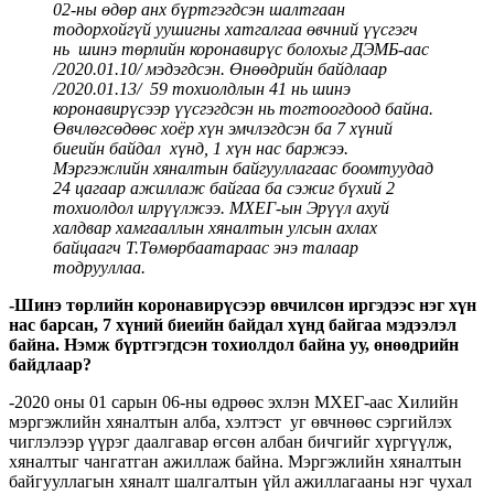
02-ны өдөр
анх бүртгэгдсэн шалтгаан
тодорхойгүй
уушигны хатгалгаа өвчний
үүсгэгч
нь шинэ төрлийн коронавирүс болохыг ДЭМБ-аас
/2020.01.10/ мэдэгдсэн. Өнөөдрийн байдлаар
/2020.01.13/ 59 тохиолдлын 41 нь шинэ
коронавирүсээр үүсгэгдсэн нь тогтоогдоод байна.
Өвчлөгсөдөөс хоёр хүн эмчлэгдсэн ба 7 хүний
биеийн байдал хүнд, 1 хүн нас баржээ.
Мэргэжлийн хяналтын байгууллагаас боомтуудад
24 цагаар ажиллаж байгаа ба сэжиг бүхий 2
тохиолдол илрүүлжээ. МХЕГ-ын Эрүүл ахуй
халдвар хамгааллын хяналтын улсын ахлах
байцаагч Т.Төмөрбаатараас энэ талаар
тодрууллаа.
-Шинэ төрлийн коронавирүсээр өвчилсөн иргэдээс нэг хүн
нас барсан, 7 хүний биеийн байдал хүнд байгаа мэдээлэл
байна. Нэмж бүртгэгдсэн тохиолдол байна уу, өнөөдрийн
байдлаар?
-2020 оны 01 сарын 06-ны өдрөөс эхлэн МХЕГ-аас Хилийн
мэргэжлийн хяналтын алба, хэлтэст уг өвчнөөс сэргийлэх
чиглэлээр үүрэг даалгавар өгсөн албан бичгийг хүргүүлж,
хяналтыг чангатган ажиллаж байна. Мэргэжлийн хяналтын
байгууллагын хяналт шалгалтын үйл ажиллагааны нэг чухал