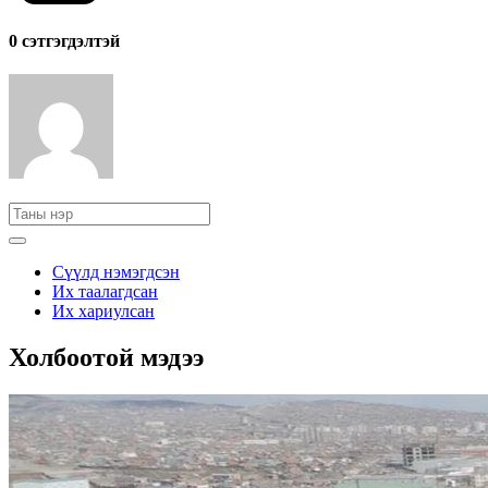
0 cэтгэгдэлтэй
Сүүлд нэмэгдсэн
Их таалагдсан
Их хариулсан
Холбоотой мэдээ