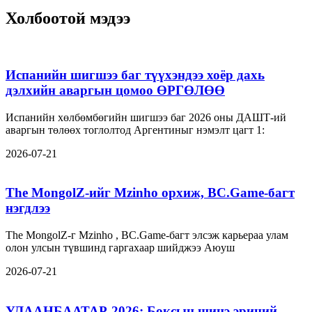
Холбоотой мэдээ
Испанийн шигшээ баг түүхэндээ хоёр дахь
дэлхийн аваргын цомоо ӨРГӨЛӨӨ
Испанийн хөлбөмбөгийн шигшээ баг 2026 оны ДАШТ-ий
аваргын төлөөх тоглолтод Аргентиныг нэмэлт цагт 1:
2026-07-21
The MongolZ-ийг Mzinho орхиж, BC.Game-багт
нэгдлээ
The MongolZ-г Mzinho , BC.Game-багт элсэж карьераа улам
олон улсын түвшинд гаргахаар шийджээ Аюуш
2026-07-21
УЛААНБААТАР-2026: Боксын шинэ эриний