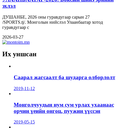
эхлэл
ДУШАНБЕ, 2026 оны гуравдугаар сарын 27
/SPORTS.tj/. Монголын нийслэл Улаанбаатар хотод
гуравдугаар с
2026-03-27
Их уншсан
Саарал жагсаалт ба шударга олборлолт
2019-11-12
Монголчуудын нум сум урлах ухаанаас
орчин үеийн онгоц, пуужин үүссэн
2019-05-15