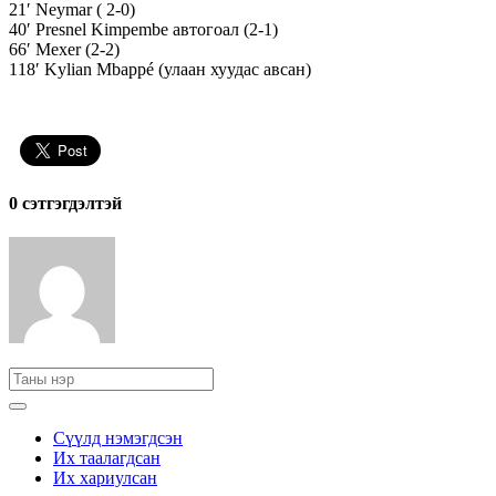
21′ Neymar ( 2-0)
40′ Presnel Kimpembe автогоал (2-1)
66′ Mexer (2-2)
118′ Kylian Mbappé (улаан хуудас авсан)
0 cэтгэгдэлтэй
Сүүлд нэмэгдсэн
Их таалагдсан
Их хариулсан