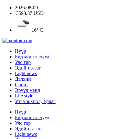
2026-08-09
3593.87 USD
16° C
Нүүр
Бид монголчууд
Улс төр
Эдийн засаг
Light news
Дэлхий
Спорт
Эрүүл мэнд
Life style
Утга зохиол, Урлаг
Нүүр
Бид монголчууд
Улс төр
Эдийн засаг
Light news