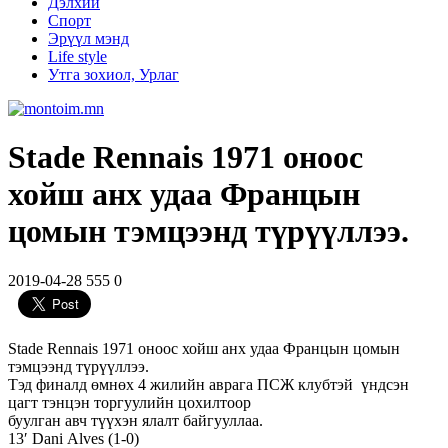
Дэлхий
Спорт
Эрүүл мэнд
Life style
Утга зохиол, Урлаг
Stade Rennais 1971 оноос
хойш анх удаа Францын
цомын тэмцээнд түрүүллээ.
2019-04-28
555
0
Stade Rennais 1971 оноос хойш анх удаа Францын цомын
тэмцээнд түрүүллээ.
Тэд финалд өмнөх 4 жилийн аврага ПСЖ клубтэй үндсэн
цагт тэнцэн торгуулийн цохилтоор
буулган авч түүхэн ялалт байгууллаа.
13′ Dani Alves (1-0)