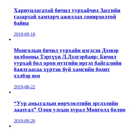
Хариуцлагатай бичил уурхайчид Засгийн
газартай хамтарч ажиллах сонирхолтой
байна
2019-09-18
Монголын бичил уурхайн нэгдсэн Дээвэр
холбооны Тэргүүн Л.Дэлгэрбаяр: Бичил
уурхай бол орон нутгийн иргэд байгалийн
баялгаасаа хүртэж буй хамгийн бодит
хэлбэр юм
2019-08-22
“Уур амьсгалын өөрчлөлтийн эрсдэлийн
даатгал” Олон улсын хурал Монголд болно
2019-09-20